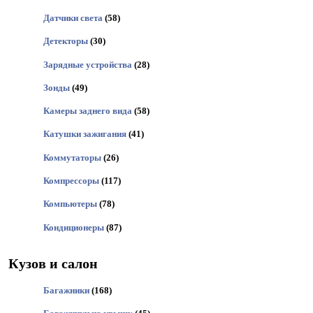
Датчики света
(58)
Детекторы
(30)
Зарядные устройства
(28)
Зонды
(49)
Камеры заднего вида
(58)
Катушки зажигания
(41)
Коммутаторы
(26)
Компрессоры
(117)
Компьютеры
(78)
Кондиционеры
(87)
Кузов и салон
Багажники
(168)