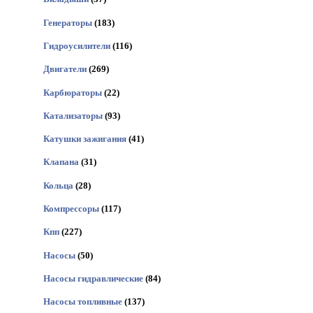
Генераторы
(183)
Гидроусилители
(116)
Двигатели
(269)
Карбюраторы
(22)
Катализаторы
(93)
Катушки зажигания
(41)
Клапана
(31)
Кольца
(28)
Компрессоры
(117)
Кпп
(227)
Насосы
(50)
Насосы гидравлические
(84)
Насосы топливные
(137)