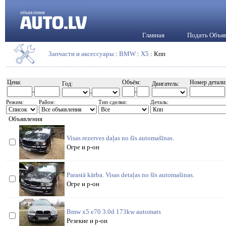
объявления
Главная
Подать Объя
Запчасти и аксессуары
:
BMW
:
X5
: Кпп
Цена:
Объём:
Номер детали
Год:
Двигатель:
-
-
-
Режим:
Район:
Тип сделки:
Деталь:
Объявления
Visas rezerves daļas no šīs automašīnas.
Огре и р-он
Parastā kārba. Visas detaļas no šīs automašinas.
Огре и р-он
Bmw x5 e70 3.0d 173kw automats
Резекне и р-он