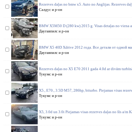
Rezerves daļas no bmw x5. Auto no Anglijas. Rezerves daļ
Салдус и р-он
BMW X5M50 D (280 kw) 2015 g. Visas detaļas no viena au
Даугавпилс и р-он
BMW X5 40D Xdrive 2012 года. Все детали от одной м
Даугавпилс и р-он
Rezerves daļas no X5 E70 2011 gada 4.0d ar divām turbīn
Тукумс и р-он
X5., E70., 3.5D M57, 286hp, biturbo. Piejamas visas rezerv
Тукумс и р-он
X5, 3.0d un 3.0i Piejamas visas rezerves daļas no šīs a/m K
Тукумс и р-он