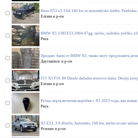
Bmw E53 x5 3.0d 160 kw ar automātisko kārbu. Pardodas d
Елгава и р-он
BMW X5 3.0D E53 2004-07gg. melns, sudraba, pelēks, zils. 
Рига
Продаю Акпп от BMW X5, также могу предложить рем
Даугавпилс и р-он
F15 X5 F16 X6 Daudz dažadas rezerves dałas, Detaļu piee
Елгава и р-он
Ручка переключения коробки с X5 2023 года, как новая.
Рига
X5 E53, 3.0 dīzelis, Automāts, 160 kw, melns recaro salons
Резекне и р-он