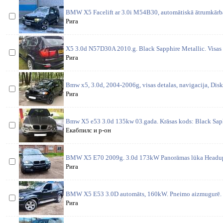
BMW X5 Facelift ar 3.0i M54B30, automātiskā ātrumkārba.
Рига
X5 3.0d N57D30A 2010.g. Black Sapphire Metallic. Visas d
Рига
Bmw x5, 3.0d, 2004-2006g, visas detalas, navigacija, Disk
Рига
Bmw X5 e53 3.0d 135kw 03.gada. Krāsas kods: Black Saphi
Екабпилс и р-он
BMW X5 E70 2009g. 3.0d 173kW Panorāmas lūka Headup 
Рига
BMW X5 E53 3.0D automāts, 160kW. Pneimo aizmugurē. 
Рига