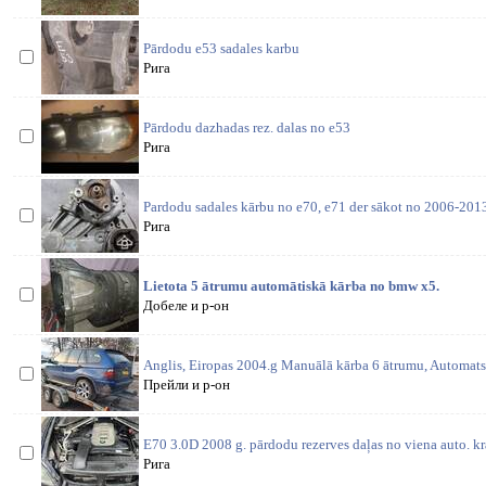
Pārdodu e53 sadales karbu
Рига
Pārdodu dazhadas rez. dalas no e53
Рига
Pardodu sadales kārbu no e70, e71 der sākot no 2006-20
Рига
Lietota 5 ātrumu automātiskā kārba no bmw x5.
Добеле и р-он
Anglis, Eiropas 2004.g Manuālā kārba 6 ātrumu, Automats 
Прейли и р-он
E70 3.0D 2008 g. pārdodu rezerves daļas no viena auto. kra
Рига