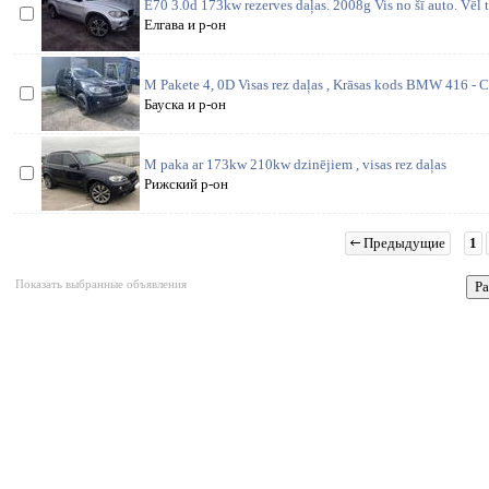
E70 3.0d 173kw rezerves daļas. 2008g Vis no šī auto. Vēl t
Елгава и р-он
M Pakete 4, 0D Visas rez daļas , Krāsas kods BMW 416 - Ca
Бауска и р-он
M paka ar 173kw 210kw dzinējiem , visas rez daļas
Рижский р-он
Предыдущие
1
Показать выбранные объявления