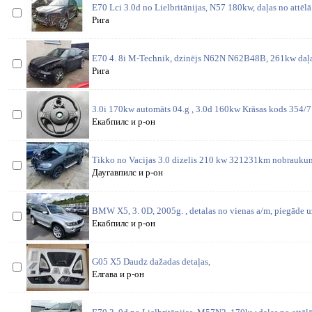
E70 Lci 3.0d no Lielbritānijas, N57 180kw, daļas no attēl
Рига
E70 4. 8i M-Technik, dzinējs N62N N62B48B, 261kw daļas
Рига
3.0i 170kw automāts 04.g , 3.0d 160kw Krāsas kods 354/7 
Екабпилс и р-он
Tikko no Vacijas 3.0 dizelis 210 kw 321231km nobraukumu
Даугавпилс и р-он
BMW X5, 3. 0D, 2005g. , detalas no vienas a/m, piegāde 
Екабпилс и р-он
G05 X5 Daudz dažadas detaļas,
Елгава и р-он