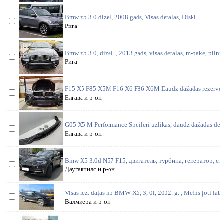
Bmw x5 3.0 dizel, 2008 gads, Visas detalas, Diski.
Рига
Bmw x5 3.0, dizel. , 2013 gads, visas detalas, m-pake, pilnig
Рига
F15 X5 F85 X5M F16 X6 F86 X6M Daudz dažadas rezerves 
Елгава и р-он
G05 X5 M Performancē Spoileri uzlikas, daudz dažādas det
Елгава и р-он
Bmw X5 3.0d N57 F15, двигатель, турбина, генератор, с
Даугавпилс и р-он
Visas rez. daļas no BMW X5, 3, 0i, 2002. g. , Melns ļoti la
Валмиера и р-он