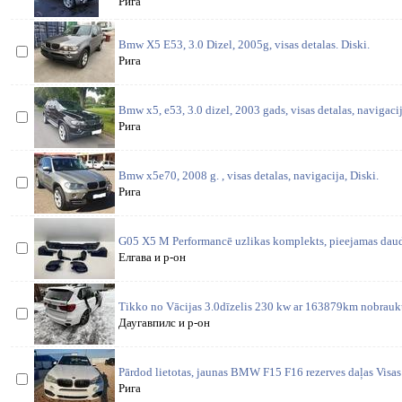
Рига
Bmw X5 E53, 3.0 Dizel, 2005g, visas detalas. Diski.
Рига
Bmw x5, e53, 3.0 dizel, 2003 gads, visas detalas, navigacij
Рига
Bmw x5e70, 2008 g. , visas detalas, navigacija, Diski.
Рига
G05 X5 M Performancē uzlikas komplekts, pieejamas daud
Елгава и р-он
Tikko no Vācijas 3.0dīzelis 230 kw ar 163879km nobrau
Даугавпилс и р-он
Pārdod lietotas, jaunas BMW F15 F16 rezerves daļas Visas 
Рига