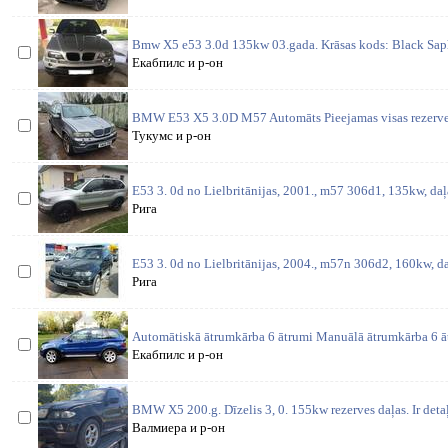
Bmw X5 e53 3.0d 135kw 03.gada. Krāsas kods: Black Saphi
Екабпилс и р-он
BMW E53 X5 3.0D M57 Automāts Pieejamas visas rezerves 
Тукумс и р-он
E53 3. 0d no Lielbritānijas, 2001., m57 306d1, 135kw, daļ
Рига
E53 3. 0d no Lielbritānijas, 2004., m57n 306d2, 160kw, da
Рига
Automātiskā ātrumkārba 6 ātrumi Manuālā ātrumkārba 6 ā
Екабпилс и р-он
BMW X5 200.g. Dīzelis 3, 0. 155kw rezerves daļas. Ir detaļ
Валмиера и р-он