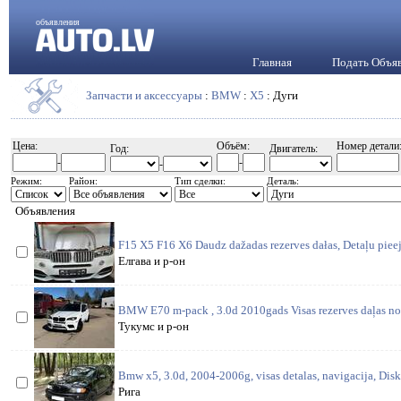
объявления
Главная
Подать Объя
Запчасти и аксессуары
:
BMW
:
X5
: Дуги
Цена:
Объём:
Номер детали
Год:
Двигатель:
-
-
-
Режим:
Район:
Тип сделки:
Деталь:
Объявления
F15 X5 F16 X6 Daudz dažadas rezerves dałas, Detaļu piee
Елгава и р-он
BMW E70 m-pack , 3.0d 2010gads Visas rezerves daļas no 
Тукумс и р-он
Bmw x5, 3.0d, 2004-2006g, visas detalas, navigacija, Disk
Рига