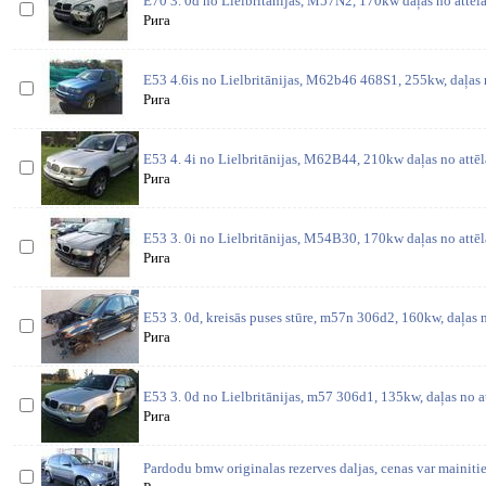
E70 3. 0d no Lielbritānijas, M57N2, 170kw daļas no attēl
Рига
E53 4.6is no Lielbritānijas, M62b46 468S1, 255kw, daļas 
Рига
E53 4. 4i no Lielbritānijas, M62B44, 210kw daļas no attē
Рига
E53 3. 0i no Lielbritānijas, M54B30, 170kw daļas no attē
Рига
E53 3. 0d, kreisās puses stūre, m57n 306d2, 160kw, daļas 
Рига
E53 3. 0d no Lielbritānijas, m57 306d1, 135kw, daļas no 
Рига
Pardodu bmw originalas rezerves daljas, cenas var mainitie