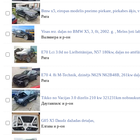
Bmw x5, eiropas modelis pneimo piekare, piekabes āķis, vi
Рига
Visas rez. daļas no BMW X5, 3, 0i, 2002. g. , Melns ļoti la
Валмиера и р-он
E70 Lci 3.0d no Lielbritānijas, N57 180kw, daļas no attēl
Рига
E70 4. 8i M-Technik, dzinējs N62N N62B48B, 261kw daļas
Рига
Tikko no Vacijas 3.0 dizelis 210 kw 321231km nobraukumu
Даугавпилс и р-он
G05 X5 Daudz dažadas detaļas,
Елгава и р-он