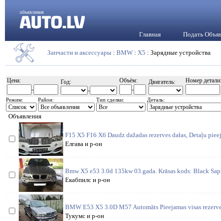
объявления
Главная
Подать Объя
Запчасти и аксессуары
:
BMW
:
X5
: Зарядные устройства
Цена:
Объём:
Номер детали
Год:
Двигатель:
-
-
-
Режим:
Район:
Тип сделки:
Деталь:
Объявления
F15 X5 F16 X6 Daudz dažadas rezerves dałas, Detaļu piee
Елгава и р-он
Bmw X5 e53 3.0d 135kw 03.gada. Krāsas kods: Black Saphi
Екабпилс и р-он
BMW E53 X5 3.0D M57 Automāts Pieejamas visas rezerves 
Тукумс и р-он