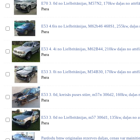
E70 3. 0d no Lielbritānijas, M57N2, 170kw daļas no attēl
Рига
E53 4.6is no Lielbritānijas, M62b46 468S1, 255kw, daļas 
Рига
E53 4. 4i no Lielbritānijas, M62B44, 210kw daļas no attē
Рига
E53 3. 0i no Lielbritānijas, M54B30, 170kw daļas no attē
Рига
E53 3. 0d, kreisās puses stūre, m57n 306d2, 160kw, daļas 
Рига
E53 3. 0d no Lielbritānijas, m57 306d1, 135kw, daļas no 
Рига
Pardodu bmw originalas rezerves daljas, cenas var mainitie