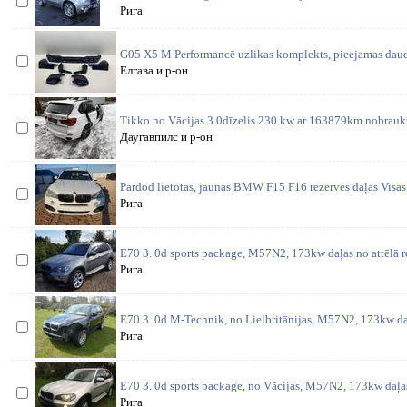
Рига
G05 X5 M Performancē uzlikas komplekts, pieejamas daud
Елгава и р-он
Tikko no Vācijas 3.0dīzelis 230 kw ar 163879km nobrau
Даугавпилс и р-он
Pārdod lietotas, jaunas BMW F15 F16 rezerves daļas Visas 
Рига
E70 3. 0d sports package, M57N2, 173kw daļas no attēlā 
Рига
E70 3. 0d M-Technik, no Lielbritānijas, M57N2, 173kw da
Рига
E70 3. 0d sports package, no Vācijas, M57N2, 173kw daļas
Рига