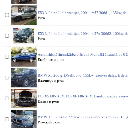
E53 3. 0d no Lielbritānijas, 2001., m57 306d1, 135kw, daļ
Рига
E53 3. 0d no Lielbritānijas, 2004., m57n 306d2, 160kw, da
Рига
Automātiskā ātrumkārba 6 ātrumi Manuālā ātrumkārba 6 ā
Екабпилс и р-он
BMW X5 200.g. Dīzelis 3, 0. 155kw rezerves daļas. Ir detaļ
Валмиера и р-он
F15 X5 F85 X5M F16 X6 F86 X6M Daudz dažadas rezerves 
Елгава и р-он
BMW X5 E70 4.0d 225kW (306 Zs) rezerves daļās 2010. g.
Рижский р-он