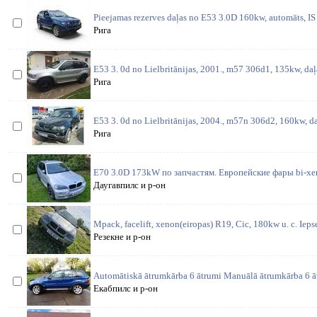
Pieejamas rezerves daļas no E53 3.0D 160kw, automāts, IS 
Рига
E53 3. 0d no Lielbritānijas, 2001., m57 306d1, 135kw, daļ
Рига
E53 3. 0d no Lielbritānijas, 2004., m57n 306d2, 160kw, da
Рига
E70 3.0D 173kW по запчастям. Европейские фары bi-xen
Даугавпилс и р-он
Mpack, facelift, xenon(eiropas) R19, Cic, 180kw u. c. Iepse
Резекне и р-он
Automātiskā ātrumkārba 6 ātrumi Manuālā ātrumkārba 6 ā
Екабпилс и р-он