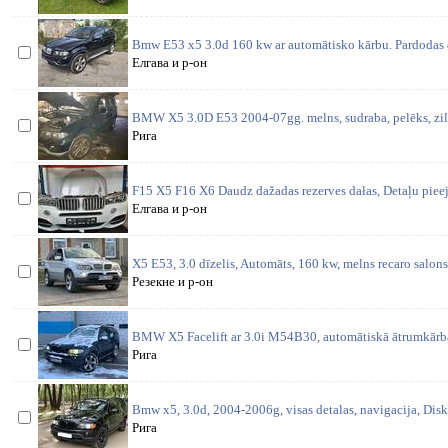
Bmw E53 x5 3.0d 160 kw ar automātisko kārbu. Pardodas d
Елгава и р-он
BMW X5 3.0D E53 2004-07gg. melns, sudraba, pelēks, zils. 
Рига
F15 X5 F16 X6 Daudz dažadas rezerves dałas, Detaļu piee
Елгава и р-он
X5 E53, 3.0 dīzelis, Automāts, 160 kw, melns recaro salons
Резекне и р-он
BMW X5 Facelift ar 3.0i M54B30, automātiskā ātrumkārba.
Рига
Bmw x5, 3.0d, 2004-2006g, visas detalas, navigacija, Disk
Рига