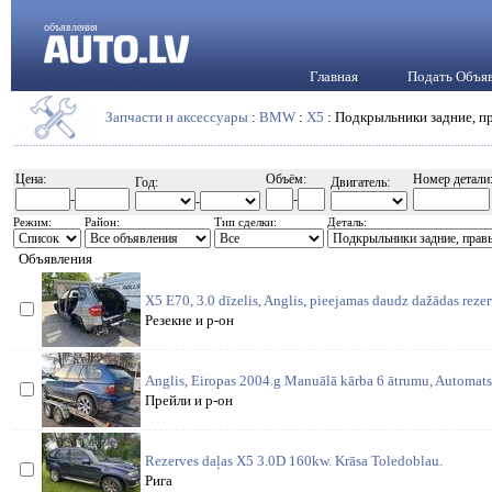
объявления
Главная
Подать Объя
Запчасти и аксессуары
:
BMW
:
X5
: Подкрыльники задние, п
Цена:
Объём:
Номер детали
Год:
Двигатель:
-
-
-
Режим:
Район:
Тип сделки:
Деталь:
Объявления
X5 E70, 3.0 dīzelis, Anglis, pieejamas daudz dažādas rezerv
Резекне и р-он
Anglis, Eiropas 2004.g Manuālā kārba 6 ātrumu, Automats 
Прейли и р-он
Rezerves daļas X5 3.0D 160kw. Krāsa Toledoblau.
Рига