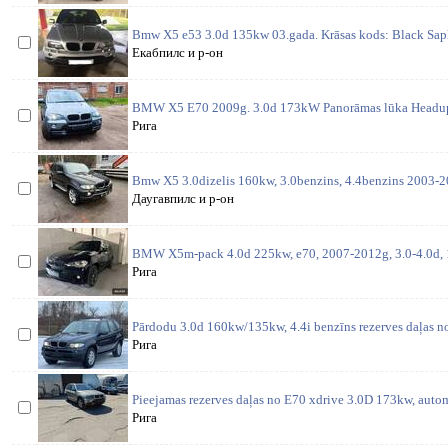
Bmw X5 e53 3.0d 135kw 03.gada. Krāsas kods: Black Saphi
Екабпилс и р-он
BMW X5 E70 2009g. 3.0d 173kW Panorāmas lūka Headup 
Рига
Bmw X5 3.0dizelis 160kw, 3.0benzins, 4.4benzins 2003-20
Даугавпилс и р-он
BMW X5m-pack 4.0d 225kw, e70, 2007-2012g, 3.0-4.0d, 
Рига
Pārdodu 3.0d 160kw/135kw, 4.4i benzīns rezerves daļas no
Рига
Pieejamas rezerves daļas no E70 xdrive 3.0D 173kw, automā
Рига