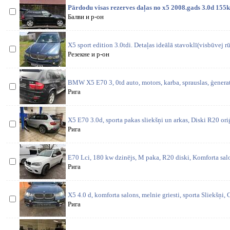
Pārdodu visas rezerves daļas no x5 2008.gads 3.0d 155
Балви и р-он
X5 sport edition 3.0tdi. Detaļas ideālā stavoklī(visbūvej rū
Резекне и р-он
BMW X5 E70 3, 0td auto, motors, karba, sprauslas, ģenerator
Рига
X5 E70 3.0d, sporta pakas sliekšņi un arkas, Diski R20 oriģ
Рига
E70 Lci, 180 kw dzinējs, M paka, R20 diski, Komforta salo
Рига
X5 4.0 d, komforta salons, melnie griesti, sporta Sliekšņi,
Рига