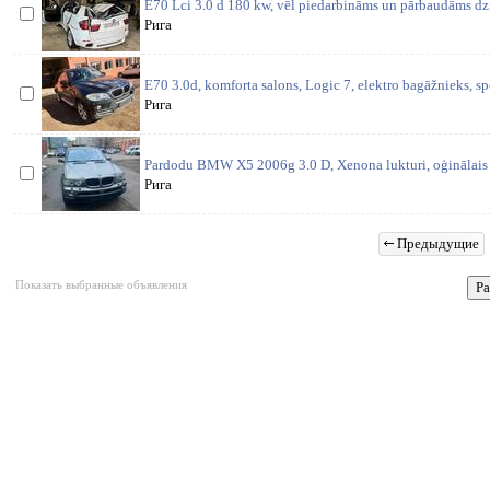
E70 Lci 3.0 d 180 kw, vēl piedarbināms un pārbaudāms dzi
Рига
E70 3.0d, komforta salons, Logic 7, elektro bagāžnieks, s
Рига
Pardodu BMW X5 2006g 3.0 D, Xenona lukturi, oģinālais
Рига
Предыдущие
Показать выбранные объявления