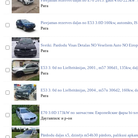
Pieejamas rezerves daļas no E70 2013. gads 4.0D 225kw . 
Рига
Pieejamas rezerves daļas no E53 3.0D 160kw, automāts, IS 
Рига
Sveiki. Pardodu Visas Detalas NO Veseliem Auto NO Eiropa
Рига
E53 3. 0d no Lielbritānijas, 2001., m57 306d1, 135kw, daļ
Рига
E53 3. 0d no Lielbritānijas, 2004., m57n 306d2, 160kw, da
Рига
E70 3.0D 173kW по запчастям. Европейские фары bi-xen
Даугавпилс и р-он
Pārdodu daļas x5, dzinējs m54b30 pārdots, palikusi apkare