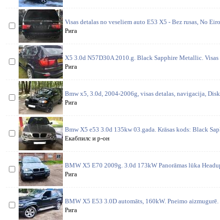
Visas detalas no veseliem auto E53 X5 - Bez rusas, No Eir
Рига
X5 3.0d N57D30A 2010.g. Black Sapphire Metallic. Visas d
Рига
Bmw x5, 3.0d, 2004-2006g, visas detalas, navigacija, Disk
Рига
Bmw X5 e53 3.0d 135kw 03.gada. Krāsas kods: Black Saphi
Екабпилс и р-он
BMW X5 E70 2009g. 3.0d 173kW Panorāmas lūka Headup 
Рига
BMW X5 E53 3.0D automāts, 160kW. Pneimo aizmugurē. 
Рига