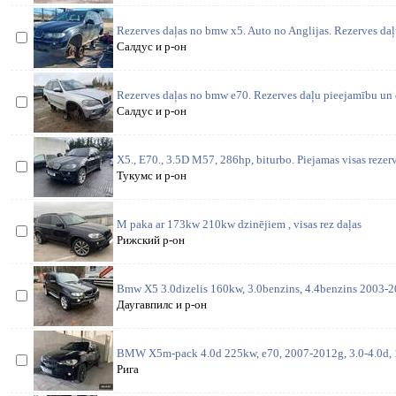
Rezerves daļas no bmw x5. Auto no Anglijas. Rezerves daļ
Салдус и р-он
Rezerves daļas no bmw e70. Rezerves daļu pieejamību un c
Салдус и р-он
X5., E70., 3.5D M57, 286hp, biturbo. Piejamas visas rezerv
Тукумс и р-он
M paka ar 173kw 210kw dzinējiem , visas rez daļas
Рижский р-он
Bmw X5 3.0dizelis 160kw, 3.0benzins, 4.4benzins 2003-20
Даугавпилс и р-он
BMW X5m-pack 4.0d 225kw, e70, 2007-2012g, 3.0-4.0d, 
Рига