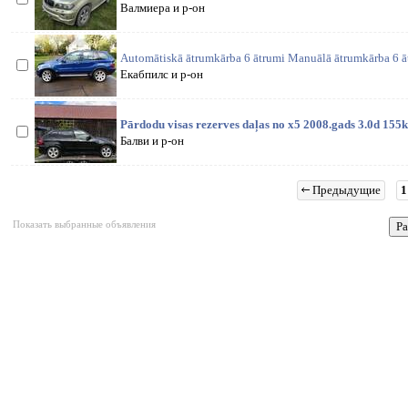
Валмиера и р-он
Automātiskā ātrumkārba 6 ātrumi Manuālā ātrumkārba 6 ā
Екабпилс и р-он
Pārdodu visas rezerves daļas no x5 2008.gads 3.0d 155
Балви и р-он
Предыдущие
1
Показать выбранные объявления