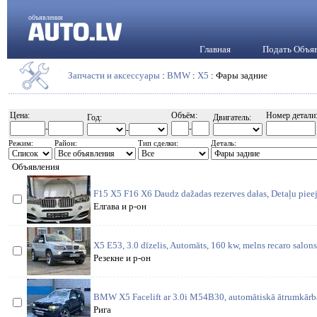
объявления
Главная
Подать Объя
Запчасти и аксессуары
:
BMW
:
X5
: Фары задние
Цена:
Объём:
Номер детали
Год:
Двигатель:
-
-
-
Режим:
Район:
Тип сделки:
Деталь:
Объявления
F15 X5 F16 X6 Daudz dažadas rezerves dałas, Detaļu piee
Елгава и р-он
X5 E53, 3.0 dīzelis, Automāts, 160 kw, melns recaro salons
Резекне и р-он
BMW X5 Facelift ar 3.0i M54B30, automātiskā ātrumkārba.
Рига