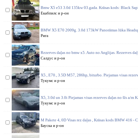
Bmw X5 e53 3.0d 135kw 03.gada. Krāsas kods: Black Saphi
Екабпилс и р-он
BMW X5 E70 2009g. 3.0d 173kW Panorāmas lūka Headup 
Рига
Rezerves daļas no bmw x5. Auto no Anglijas. Rezerves daļ
Салдус и р-он
X5., E70., 3.5D M57, 286hp, biturbo. Piejamas visas rezerv
Тукумс и р-он
X5, 3.0d un 3.0i Piejamas visas rezerves daļas no šīs a/m K
Тукумс и р-он
M Pakete 4, 0D Visas rez daļas , Krāsas kods BMW 416 - Ca
Бауска и р-он