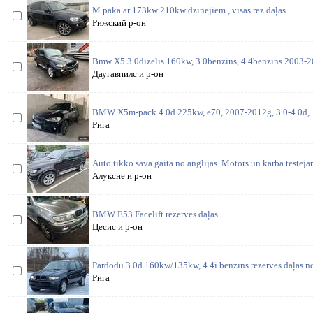
M paka ar 173kw 210kw dzinējiem , visas rez daļas
Рижский р-он
Bmw X5 3.0dizelis 160kw, 3.0benzins, 4.4benzins 2003-20
Даугавпилс и р-он
BMW X5m-pack 4.0d 225kw, e70, 2007-2012g, 3.0-4.0d, 
Рига
Auto tikko sava gaita no anglijas. Motors un kārba testeja
Алуксне и р-он
BMW E53 Facelift rezerves daļas.
Цесис и р-он
Pārdodu 3.0d 160kw/135kw, 4.4i benzīns rezerves daļas no
Рига