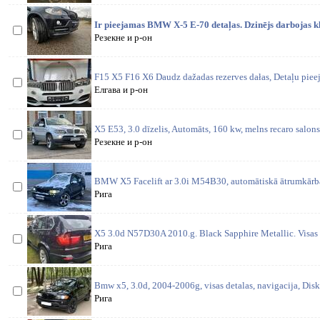
Ir pieejamas BMW X-5 E-70 detaļas. Dzinējs darbojas kl
Резекне и р-он
F15 X5 F16 X6 Daudz dažadas rezerves dałas, Detaļu piee
Елгава и р-он
X5 E53, 3.0 dīzelis, Automāts, 160 kw, melns recaro salons
Резекне и р-он
BMW X5 Facelift ar 3.0i M54B30, automātiskā ātrumkārba.
Рига
X5 3.0d N57D30A 2010.g. Black Sapphire Metallic. Visas d
Рига
Bmw x5, 3.0d, 2004-2006g, visas detalas, navigacija, Disk
Рига