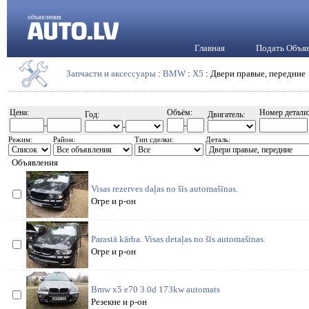
объявления
Главная
Подать Объя
Запчасти и аксессуары
:
BMW
:
X5
: Двери правые, передние
Цена:
Объём:
Номер детали
Год:
Двигатель:
-
-
-
Режим:
Район:
Тип сделки:
Деталь:
Объявления
Visas rezerves daļas no šīs automašīnas.
Огре и р-он
Parastā kārba. Visas detaļas no šīs automašinas.
Огре и р-он
Bmw x5 e70 3.0d 173kw automats
Резекне и р-он