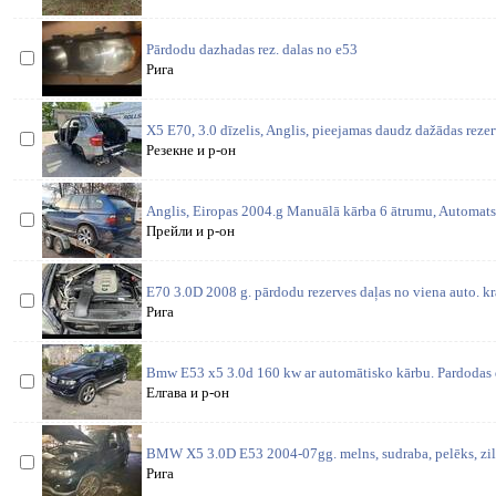
Pārdodu dazhadas rez. dalas no e53
Рига
X5 E70, 3.0 dīzelis, Anglis, pieejamas daudz dažādas rezerv
Резекне и р-он
Anglis, Eiropas 2004.g Manuālā kārba 6 ātrumu, Automats 
Прейли и р-он
E70 3.0D 2008 g. pārdodu rezerves daļas no viena auto. kra
Рига
Bmw E53 x5 3.0d 160 kw ar automātisko kārbu. Pardodas d
Елгава и р-он
BMW X5 3.0D E53 2004-07gg. melns, sudraba, pelēks, zils. 
Рига