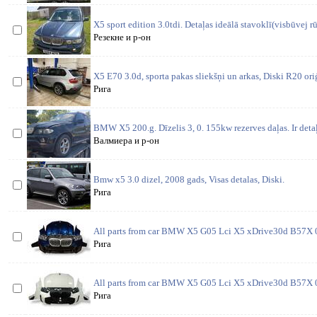
X5 sport edition 3.0tdi. Detaļas ideālā stavoklī(visbūvej rū
Резекне и р-он
X5 E70 3.0d, sporta pakas sliekšņi un arkas, Diski R20 oriģ
Рига
BMW X5 200.g. Dīzelis 3, 0. 155kw rezerves daļas. Ir detaļ
Валмиера и р-он
Bmw x5 3.0 dizel, 2008 gads, Visas detalas, Diski.
Рига
All parts from car BMW X5 G05 Lci X5 xDrive30d B57X 
Рига
All parts from car BMW X5 G05 Lci X5 xDrive30d B57X 0
Рига