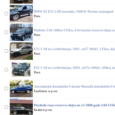
BMW X5 E53 3.0D automāts, 160kW. Pneimo aizmugurē. 
Рига
Pārdodu 3.0d 160kw/135kw, 4.4i benzīns rezerves daļas no
Рига
E53 3. 0d no Lielbritānijas, 2001., m57 306d1, 135kw, daļ
Рига
E53 3. 0d no Lielbritānijas, 2004., m57n 306d2, 160kw, da
Рига
Automātiskā ātrumkārba 6 ātrumi Manuālā ātrumkārba 6 ā
Екабпилс и р-он
Pārdodu visas rezerves daļas no x5 2008.gads 3.0d 155
Балви и р-он