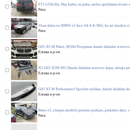
F15 n55b30a, 8hp karba, m paka, melns apsildams recaro s
Рига
Visas dalas no BMW x5 face lift 4.4i N62, ka ari daudzu ci
Рига
G05 X5 M Paket, M50d Pieejamas daudz dažadas rezerves 
Елгава и р-он
X5 G05 X5M F95 Daudz dažādas rezerves daļas, detaļu pi
Елгава и р-он
G05 X5 M Performancē Spoileri uzlikas, daudz dažādas det
Елгава и р-он
Bmw x5, eiropas modelis pneimo piekare, piekabes āķis, vi
Рига