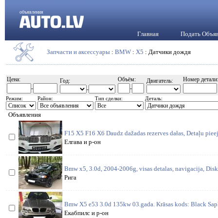
объявления
Главная
Подать Объя
Запчасти и аксессуары
:
BMW
:
X5
: Датчики дождя
Цена:
Объём:
Номер детали
Год:
Двигатель:
-
-
-
Режим:
Район:
Тип сделки:
Деталь:
Объявления
F15 X5 F16 X6 Daudz dažadas rezerves dałas, Detaļu piee
Елгава и р-он
Bmw x5, 3.0d, 2004-2006g, visas detalas, navigacija, Disk
Рига
Bmw X5 e53 3.0d 135kw 03.gada. Krāsas kods: Black Saphi
Екабпилс и р-он