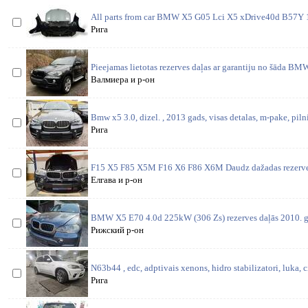
All parts from car BMW X5 G05 Lci X5 xDrive40d B57Y 1
Рига
Pieejamas lietotas rezerves daļas ar garantiju no šāda BM
Валмиера и р-он
Bmw x5 3.0, dizel. , 2013 gads, visas detalas, m-pake, pilnig
Рига
F15 X5 F85 X5M F16 X6 F86 X6M Daudz dažadas rezerves 
Елгава и р-он
BMW X5 E70 4.0d 225kW (306 Zs) rezerves daļās 2010. g.
Рижский р-он
N63b44 , edc, adptivais xenons, hidro stabilizatori, luka, c
Рига