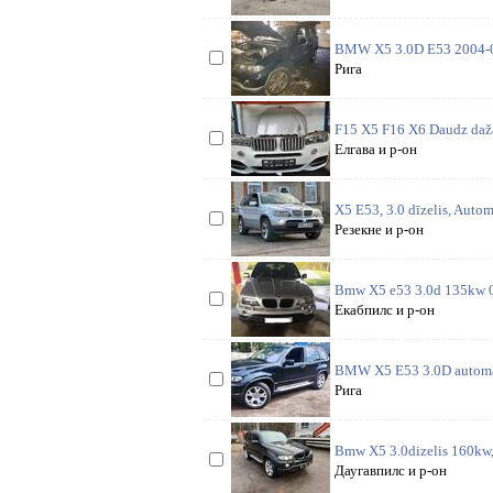
BMW X5 3.0D E53 2004-07gg.
Рига
F15 X5 F16 X6 Daudz dažad
Елгава и р-он
X5 E53, 3.0 dīzelis, Autom
Резекне и р-он
Bmw X5 e53 3.0d 135kw 03.
Екабпилс и р-он
BMW X5 E53 3.0D automāt
Рига
Bmw X5 3.0dizelis 160kw, 
Даугавпилс и р-он