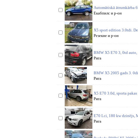
Automātiskā ātrumkārba 6 
Екабпилс и р-он
X5 sport edition 3.0tdi. De
Резекне и р-он
BMW X5 E70 3, 0td auto, mo
Рига
BMW X5 2005 gads 3. 0disel
Рига
X5 E70 3.0d, sporta pakas 
Рига
E70 Lci, 180 kw dzinējs, M
Рига