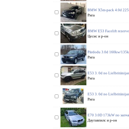
BMW X5m-pack 4.0d 225kw
Рига
BMW E53 Facelift rezerves
Цесис и р-он
Pārdodu 3.0d 160kw/135kw,
Рига
E53 3. 0d no Lielbritānija
Рига
E53 3. 0d no Lielbritānija
Рига
E70 3.0D 173kW по запча
Даугавпилс и р-он