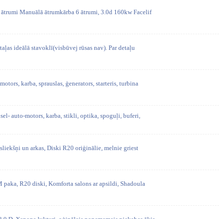
ātrumi Manuālā ātrumkārba 6 ātrumi, 3.0d 160kw Facelif
taļas ideālā stavoklī(visbūvej rūsas nav). Par detaļu
tors, karba, sprauslas, ģenerators, starteris, turbina
- auto-motors, karba, stikli, optika, spoguļi, buferi,
sliekšņi un arkas, Diski R20 oriģinālie, melnie griest
 paka, R20 diski, Komforta salons ar apsildi, Shadoula