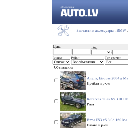
объявления
Запчасти и аксессуары
:
BMW
Цена:
Год:
-
-
Режим:
Район:
Тип сделки:
Объявления
Anglis, Eiropas 2004.g Ma
Прейли и р-он
Rezerves daļas X5 3.0D 1
Рига
Bmw E53 x5 3.0d 160 kw ar
Елгава и р-он