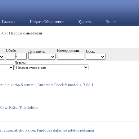
Главная
Подать Объявление
Удалить
Поиск
:
X5
: Насосы омывателя
Объём:
Номер детали:
Двигатель:
Сост.:
-
Деталь:
nuālā kārba 6 ātrumu, Automats Facelift modelis, 3.0d 1
60kw. Krāsa Toledoblau.
 automātisko kārbu. Pardodas daļas no attēlos redzamā