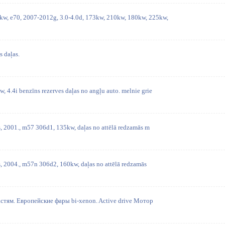
, e70, 2007-2012g, 3.0-4.0d, 173kw, 210kw, 180kw, 225kw,
 daļas.
 4.4i benzīns rezerves daļas no angļu auto. melnie grie
s, 2001., m57 306d1, 135kw, daļas no attēlā redzamās m
s, 2004., m57n 306d2, 160kw, daļas no attēlā redzamās
стям. Европейские фары bi-xenon. Active drive Мотор