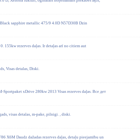
 D, Xenona lukturi, oģinālais noņemamais piekabes āķis,
as. Black sapphire metallic 475/9 4.0D N57D30B Dzin
. 155kw rezerves daļas. Ir detaļas arī no citiem aut
s, Visas detalas, Diski.
portpaket xDrive 280kw 2013 Visas rezerves daļas. Все дет
ads, visas detalas, m-pake, pilnigi. , diski.
6 X6M Daudz dažadas rezerves daļas, detaļu pieejamību un