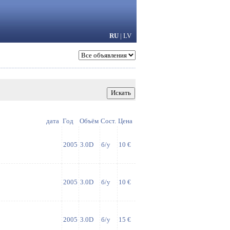
RU
|
LV
дата
Год
Объём
Сост.
Цена
2005
3.0D
б/у
10 €
2005
3.0D
б/у
10 €
2005
3.0D
б/у
15 €