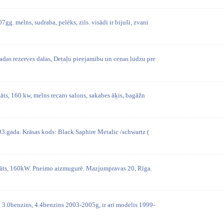
 melns, sudraba, pelēks, zils. visādi ir bijuši, zvani
as rezerves dałas, Detaļu pieejamibu un cenas ludzu pre
āts, 160 kw, melns recaro salons, sakabes āķis, bagāžn
gada. Krāsas kods: Black Saphire Metalic /schwartz (
s, 160kW. Pneimo aizmugurē. Mazjumpravas 20, Rīga.
3.0benzins, 4.4benzins 2003-2005g, ir ari modelis 1999-