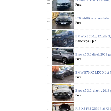
Pardodu BMW X5 2006g 3.0
Рига
E70 feislift rezerves daļ
Рига
BMW X5 200.g. Dīzelis 3, 0
Валмиера и р-он
Bmw x5 3.0 dizel, 2008 gad
Рига
BMW E70 X5 M50D Lci M-S
Рига
Bmw x5 3.0, dizel. , 2013 g
Рига
F15 X5 F85 X5M F16 X6 F8