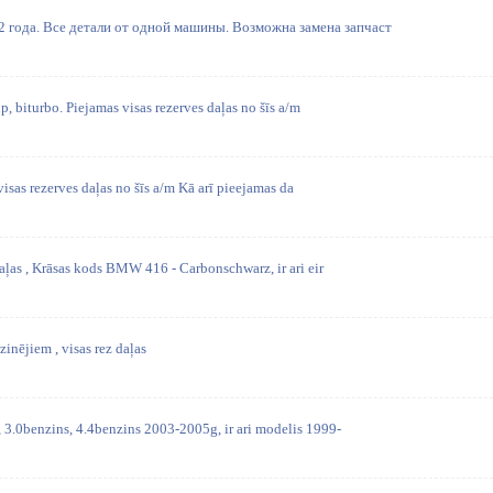
года. Все детали от одной машины. Возможна замена запчаст
, biturbo. Piejamas visas rezerves daļas no šīs a/m
visas rezerves daļas no šīs a/m Kā arī pieejamas da
aļas , Krāsas kods BMW 416 - Carbonschwarz, ir ari eir
nējiem , visas rez daļas
3.0benzins, 4.4benzins 2003-2005g, ir ari modelis 1999-