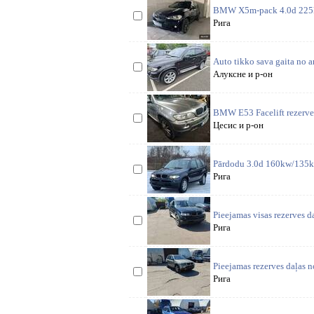
BMW X5m-pack 4.0d 225kw
Рига
Auto tikko sava gaita no a
Алуксне и р-он
BMW E53 Facelift rezerves
Цесис и р-он
Pārdodu 3.0d 160kw/135kw,
Рига
Pieejamas visas rezerves 
Рига
Pieejamas rezerves daļas n
Рига