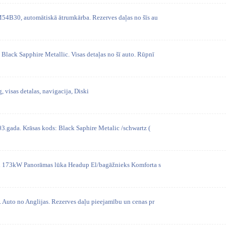
54B30, automātiskā ātrumkārba. Rezerves daļas no šīs au
lack Sapphire Metallic. Visas detaļas no šī auto. Rūpnī
visas detalas, navigacija, Diski
gada. Krāsas kods: Black Saphire Metalic /schwartz (
173kW Panorāmas lūka Headup El/bagāžnieks Komforta s
 Auto no Anglijas. Rezerves daļu pieejamību un cenas pr