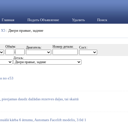
Главная
Подать Объявление
Удалить
Поиск
:
X5
: Двери правые, задние
Объём:
Номер детали:
Двигатель:
Сост.:
-
Деталь:
as no e53
, pieejamas daudz dažādas rezerves daļas, tai skaitā
nuālā kārba 6 ātrumu, Automats Facelift modelis, 3.0d 1