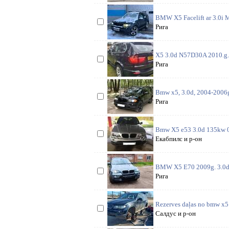
BMW X5 Facelift ar 3.0i M
Рига
X5 3.0d N57D30A 2010.g. B
Рига
Bmw x5, 3.0d, 2004-2006g, 
Рига
Bmw X5 e53 3.0d 135kw 03.
Екабпилс и р-он
BMW X5 E70 2009g. 3.0d 
Рига
Rezerves daļas no bmw x5.
Салдус и р-он