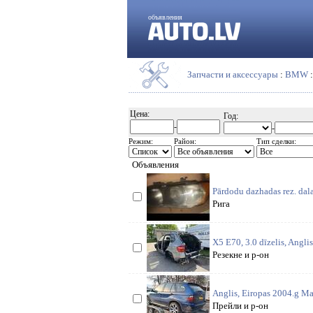
объявления
Запчасти и аксессуары
:
BMW
Цена:
Год:
-
-
Режим:
Район:
Тип сделки:
Объявления
Pārdodu dazhadas rez. dal
Рига
X5 E70, 3.0 dīzelis, Anglis
Резекне и р-он
Anglis, Eiropas 2004.g Ma
Прейли и р-он