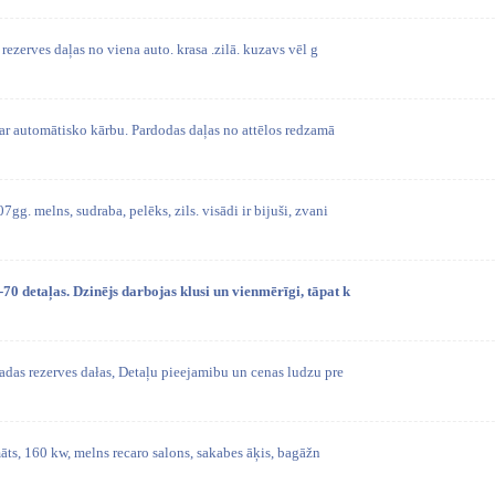
ezerves daļas no viena auto. krasa .zilā. kuzavs vēl g
 automātisko kārbu. Pardodas daļas no attēlos redzamā
 melns, sudraba, pelēks, zils. visādi ir bijuši, zvani
0 detaļas. Dzinējs darbojas klusi un vienmērīgi, tāpat k
as rezerves dałas, Detaļu pieejamibu un cenas ludzu pre
āts, 160 kw, melns recaro salons, sakabes āķis, bagāžn