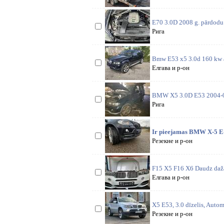
E70 3.0D 2008 g. pārdodu r
Рига
Bmw E53 x5 3.0d 160 kw ar
Елгава и р-он
BMW X5 3.0D E53 2004-07gg.
Рига
Ir pieejamas BMW X-5 E-7
Резекне и р-он
F15 X5 F16 X6 Daudz dažad
Елгава и р-он
X5 E53, 3.0 dīzelis, Autom
Резекне и р-он