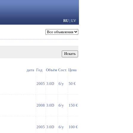
RU
|
LV
дата
Год
Объём
Сост.
Цена
2005
3.0D
б/у
50 €
2008
3.0D
б/у
150 €
2005
3.0D
б/у
100 €