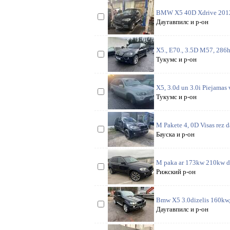
BMW X5 40D Xdrive 2012 
Даугавпилс и р-он
X5., E70., 3.5D M57, 286hp
Тукумс и р-он
X5, 3.0d un 3.0i Piejamas 
Тукумс и р-он
M Pakete 4, 0D Visas rez d
Бауска и р-он
M paka ar 173kw 210kw dzi
Рижский р-он
Bmw X5 3.0dizelis 160kw, 
Даугавпилс и р-он