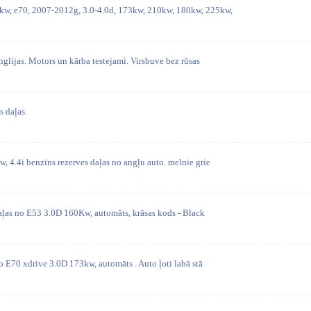
, e70, 2007-2012g, 3.0-4.0d, 173kw, 210kw, 180kw, 225kw,
nglijas. Motors un kārba testejami. Virsbuve bez rūsas
 daļas.
 4.4i benzīns rezerves daļas no angļu auto. melnie grie
daļas no E53 3.0D 160Kw, automāts, krāsas kods - Black
o E70 xdrive 3.0D 173kw, automāts . Auto ļoti labā stā