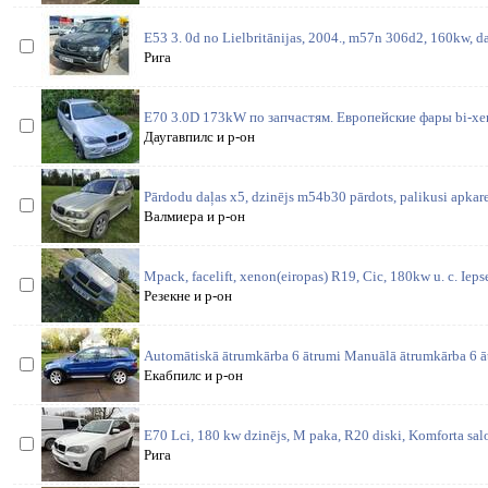
E53 3. 0d no Lielbritānijas, 2004., m57n 306d2, 160kw, da
Рига
E70 3.0D 173kW по запчастям. Европейские фары bi-xen
Даугавпилс и р-он
Pārdodu daļas x5, dzinējs m54b30 pārdots, palikusi apkare
Валмиера и р-он
Mpack, facelift, xenon(eiropas) R19, Cic, 180kw u. c. Iepse
Резекне и р-он
Automātiskā ātrumkārba 6 ātrumi Manuālā ātrumkārba 6 ā
Екабпилс и р-он
E70 Lci, 180 kw dzinējs, M paka, R20 diski, Komforta salo
Рига