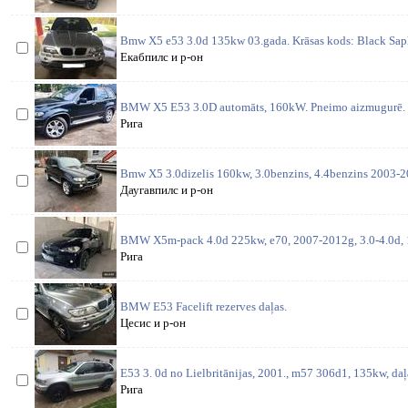
Bmw X5 e53 3.0d 135kw 03.gada. Krāsas kods: Black Saphi
Екабпилс и р-он
BMW X5 E53 3.0D automāts, 160kW. Pneimo aizmugurē. 
Рига
Bmw X5 3.0dizelis 160kw, 3.0benzins, 4.4benzins 2003-20
Даугавпилс и р-он
BMW X5m-pack 4.0d 225kw, e70, 2007-2012g, 3.0-4.0d, 
Рига
BMW E53 Facelift rezerves daļas.
Цесис и р-он
E53 3. 0d no Lielbritānijas, 2001., m57 306d1, 135kw, daļ
Рига