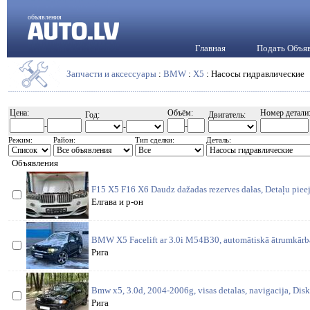
объявления
Главная
Подать Объя
Запчасти и аксессуары
:
BMW
:
X5
: Насосы гидравлические
Цена:
Объём:
Номер детали
Год:
Двигатель:
-
-
-
Режим:
Район:
Тип сделки:
Деталь:
Объявления
F15 X5 F16 X6 Daudz dažadas rezerves dałas, Detaļu piee
Елгава и р-он
BMW X5 Facelift ar 3.0i M54B30, automātiskā ātrumkārba.
Рига
Bmw x5, 3.0d, 2004-2006g, visas detalas, navigacija, Disk
Рига