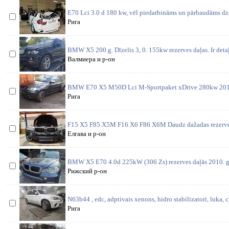
E70 Lci 3.0 d 180 kw, vēl piedarbināms un pārbaudāms dzi
Рига
BMW X5 200.g. Dīzelis 3, 0. 155kw rezerves daļas. Ir detaļ
Валмиера и р-он
BMW E70 X5 M50D Lci M-Sportpaket xDrive 280kw 2013 V
Рига
F15 X5 F85 X5M F16 X6 F86 X6M Daudz dažadas rezerves 
Елгава и р-он
BMW X5 E70 4.0d 225kW (306 Zs) rezerves daļās 2010. g.
Рижский р-он
N63b44 , edc, adptivais xenons, hidro stabilizatori, luka, c
Рига