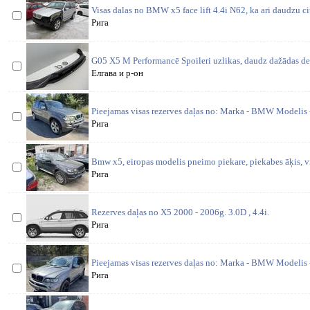
Visas dalas no BMW x5 face lift 4.4i N62, ka ari daudzu ci
Рига
G05 X5 M Performancē Spoileri uzlikas, daudz dažādas det
Елгава и р-он
Pieejamas visas rezerves daļas no: Marka - BMW Modelis 
Рига
Bmw x5, eiropas modelis pneimo piekare, piekabes āķis, vi
Рига
Rezerves daļas no X5 2000 - 2006g. 3.0D , 4.4i.
Рига
Pieejamas visas rezerves daļas no: Marka - BMW Modelis 
Рига