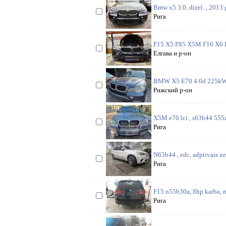
Bmw x5 3.0, dizel. , 2013 g
Рига
F15 X5 F85 X5M F16 X6 F8
Елгава и р-он
BMW X5 E70 4.0d 225kW (30
Рижский р-он
X5M e70 lci , s63b44 555zs,
Рига
N63b44 , edc, adptivais xen
Рига
F15 n55b30a, 8hp karba, m
Рига