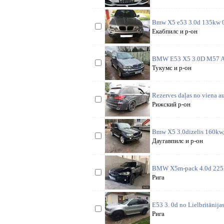
Bmw X5 e53 3.0d 135kw 03.
Екабпилс и р-он
BMW E53 X5 3.0D M57 Auto
Тукумс и р-он
Rezerves daļas no viena a
Рижский р-он
Bmw X5 3.0dizelis 160kw, 
Даугавпилс и р-он
BMW X5m-pack 4.0d 225kw
Рига
E53 3. 0d no Lielbritānija
Рига