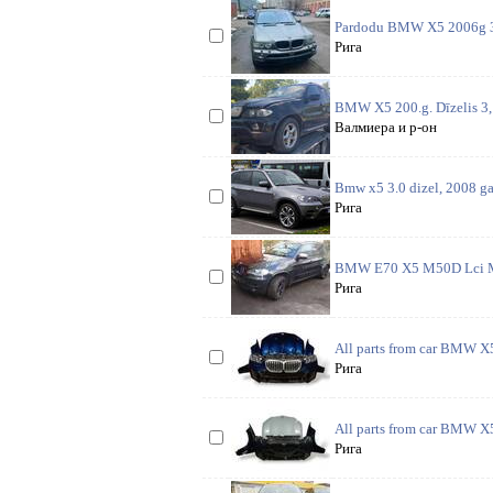
Pardodu BMW X5 2006g 3.0
Рига
BMW X5 200.g. Dīzelis 3, 0
Валмиера и р-он
Bmw x5 3.0 dizel, 2008 gad
Рига
BMW E70 X5 M50D Lci M-S
Рига
All parts from car BMW X
Рига
All parts from car BMW X
Рига