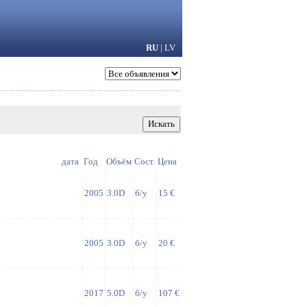
RU
|
LV
дата
Год
Объём
Сост.
Цена
2005
3.0D
б/у
15 €
2005
3.0D
б/у
20 €
2017
5.0D
б/у
107 €