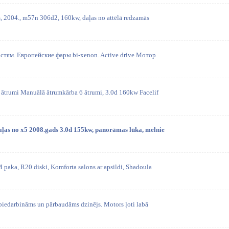
s, 2004., m57n 306d2, 160kw, daļas no attēlā redzamās
стям. Европейские фары bi-xenon. Active drive Мотор
ātrumi Manuālā ātrumkārba 6 ātrumi, 3.0d 160kw Facelif
aļas no x5 2008.gads 3.0d 155kw, panorāmas lūka, melnie
 paka, R20 diski, Komforta salons ar apsildi, Shadoula
 piedarbināms un pārbaudāms dzinējs. Motors ļoti labā