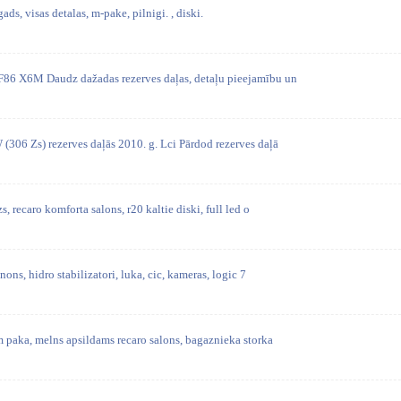
ads, visas detalas, m-pake, pilnigi. , diski.
6 X6M Daudz dažadas rezerves daļas, detaļu pieejamību un
6 Zs) rezerves daļās 2010. g. Lci Pārdod rezerves daļā
 recaro komforta salons, r20 kaltie diski, full led o
ons, hidro stabilizatori, luka, cic, kameras, logic 7
 paka, melns apsildams recaro salons, bagaznieka storka