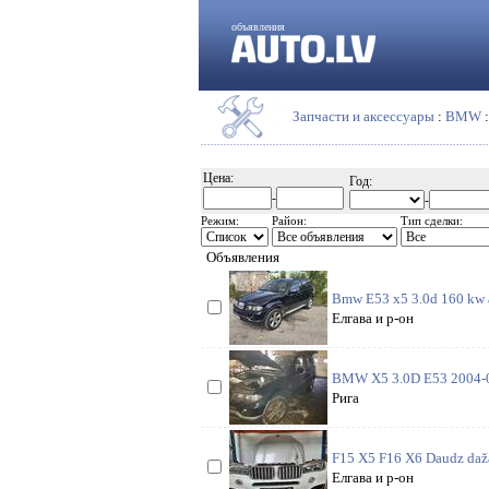
объявления
Запчасти и аксессуары
:
BMW
Цена:
Год:
-
-
Режим:
Район:
Тип сделки:
Объявления
Bmw E53 x5 3.0d 160 kw ar
Елгава и р-он
BMW X5 3.0D E53 2004-07gg.
Рига
F15 X5 F16 X6 Daudz dažad
Елгава и р-он