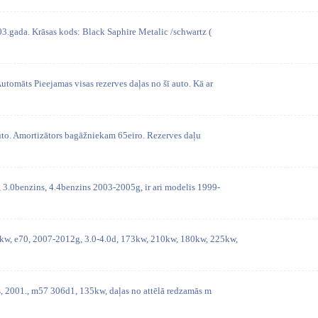
gada. Krāsas kods: Black Saphire Metalic /schwartz (
māts Pieejamas visas rezerves daļas no šī auto. Kā ar
uto. Amortizātors bagāžniekam 65eiro. Rezerves daļu
3.0benzins, 4.4benzins 2003-2005g, ir ari modelis 1999-
, e70, 2007-2012g, 3.0-4.0d, 173kw, 210kw, 180kw, 225kw,
s, 2001., m57 306d1, 135kw, daļas no attēlā redzamās m