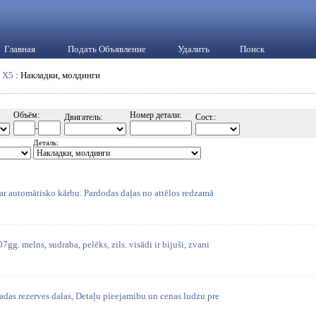
Главная
Подать Объявление
Удалить
Поиск
:
X5
: Накладки, молдинги
Объём:
Номер детали:
Двигатель:
Сост.:
-
Деталь:
 automātisko kārbu. Pardodas daļas no attēlos redzamā
 melns, sudraba, pelēks, zils. visādi ir bijuši, zvani
as rezerves dałas, Detaļu pieejamibu un cenas ludzu pre