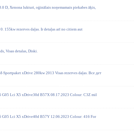
 D, Xenona lukturi, oģinālais noņemamais piekabes āķis,
. 155kw rezerves daļas. Ir detaļas arī no citiem aut
s, Visas detalas, Diski.
portpaket xDrive 280kw 2013 Visas rezerves daļas. Все дет
5 G05 Lci X5 xDrive30d B57X 08.17.2023 Colour: C3Z mil
5 G05 Lci X5 xDrive40d B57Y 12.06.2023 Colour: 416 For