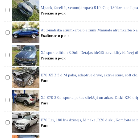
Mpack, facelift, xenon(eiropas) R19, Cic, 180kw u. c. Iepse
Резекне и р-он
Automātiskā ātrumkārba 6 ātrumi Manuālā ātrumkārba 6 ā
Екабпилс и р-он
X5 sport edition 3.0tdi. Detaļas ideālā stavoklī(visbūvej rū
Резекне и р-он
E70 X5 3.5 d M paka, adaptive drive, aktīvā stūre, soft cl
Рига
X5 E70 3.0d, sporta pakas sliekšņi un arkas, Diski R20 oriģ
Рига
E70 Lci, 180 kw dzinējs, M paka, R20 diski, Komforta salo
Рига