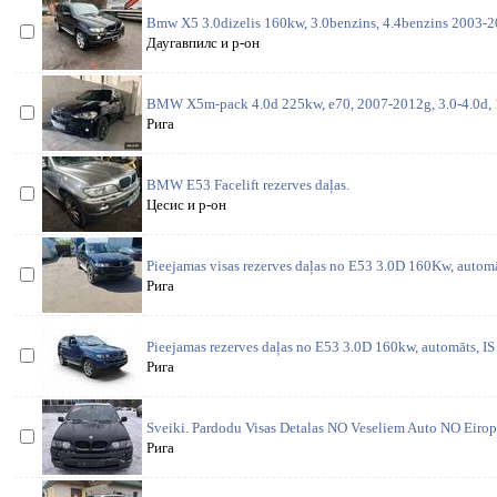
Bmw X5 3.0dizelis 160kw, 3.0benzins, 4.4benzins 2003-20
Даугавпилс и р-он
BMW X5m-pack 4.0d 225kw, e70, 2007-2012g, 3.0-4.0d, 
Рига
BMW E53 Facelift rezerves daļas.
Цесис и р-он
Pieejamas visas rezerves daļas no E53 3.0D 160Kw, automā
Рига
Pieejamas rezerves daļas no E53 3.0D 160kw, automāts, IS 
Рига
Sveiki. Pardodu Visas Detalas NO Veseliem Auto NO Eiropa
Рига