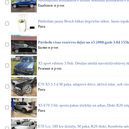
Automātiskā ātrumkārba 6 ātrumi Manuālā ātrumkārba 6 ā
Екабпилс и р-он
Pārdodam jaunu Bosch bākas degvielas sūkni. Jauns iepak
Рига
Pārdodu visas rezerves daļas no x5 2008.gads 3.0d 155
Балви и р-он
X5 sport edition 3.0tdi. Detaļas ideālā stavoklī(visbūvej rū
Резекне и р-он
E70 X5 3.5 d M paka, adaptive drive, aktīvā stūre, soft cl
Рига
X5 E70 3.0d, sporta pakas sliekšņi un arkas, Diski R20 oriģ
Рига
E70 Lci, 180 kw dzinējs, M paka, R20 diski, Komforta salo