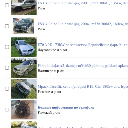
E53 3. 0d no Lielbritānijas, 2001., m57 306d1, 135kw, daļ
Рига
E53 3. 0d no Lielbritānijas, 2004., m57n 306d2, 160kw, da
Рига
E70 3.0D 173kW по запчастям. Европейские фары bi-xen
Даугавпилс и р-он
Pārdodu daļas x5, dzinējs m54b30 pārdots, palikusi apkare
Валмиера и р-он
Mpack, facelift, xenon(eiropas) R19, Cic, 180kw u. c. Iepse
Резекне и р-он
Больше информации по телефону
Рижский р-он