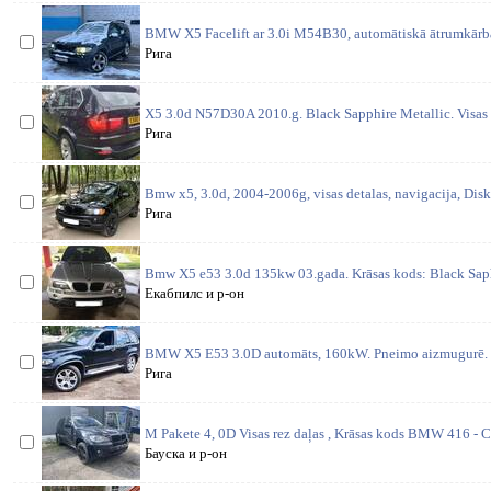
BMW X5 Facelift ar 3.0i M54B30, automātiskā ātrumkārba.
Рига
X5 3.0d N57D30A 2010.g. Black Sapphire Metallic. Visas d
Рига
Bmw x5, 3.0d, 2004-2006g, visas detalas, navigacija, Disk
Рига
Bmw X5 e53 3.0d 135kw 03.gada. Krāsas kods: Black Saphi
Екабпилс и р-он
BMW X5 E53 3.0D automāts, 160kW. Pneimo aizmugurē. 
Рига
M Pakete 4, 0D Visas rez daļas , Krāsas kods BMW 416 - Ca
Бауска и р-он