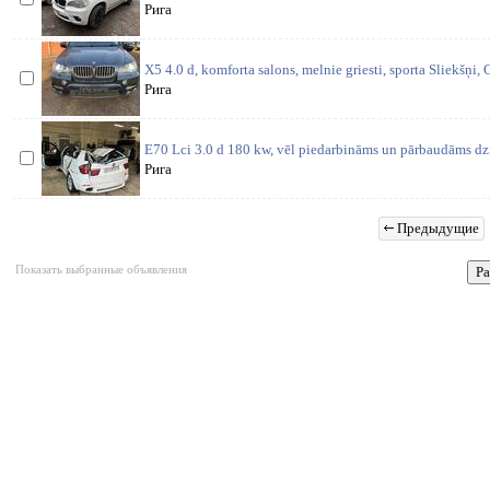
Рига
X5 4.0 d, komforta salons, melnie griesti, sporta Sliekšņi,
Рига
E70 Lci 3.0 d 180 kw, vēl piedarbināms un pārbaudāms dzi
Рига
Предыдущие
Показать выбранные объявления