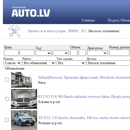
объявления
Главная
Подать Объя
Запчасти и аксессуары
:
BMW
:
X5
: Насосы топливные
Цена:
Объём:
Номер детали
Год:
Двигатель:
-
-
-
Режим:
Район:
Тип сделки:
Деталь:
Объявления
Sūkņi(Насосы). Sprauslas (форсунки). Dīzeļiem, benzīnam.
Рига
F15 X5 F16 X6 Daudz dažadas rezerves dałas, Detaļu piee
Елгава и р-он
X5 E53, 3.0 dīzelis, Automāts, 160 kw, melns recaro salons
Резекне и р-он