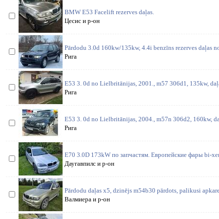
BMW E53 Facelift rezerves daļas.
Цесис и р-он
Pārdodu 3.0d 160kw/135kw, 4.4i benzīns rezerves daļas no
Рига
E53 3. 0d no Lielbritānijas, 2001., m57 306d1, 135kw, daļ
Рига
E53 3. 0d no Lielbritānijas, 2004., m57n 306d2, 160kw, da
Рига
E70 3.0D 173kW по запчастям. Европейские фары bi-xen
Даугавпилс и р-он
Pārdodu daļas x5, dzinējs m54b30 pārdots, palikusi apkare
Валмиера и р-он