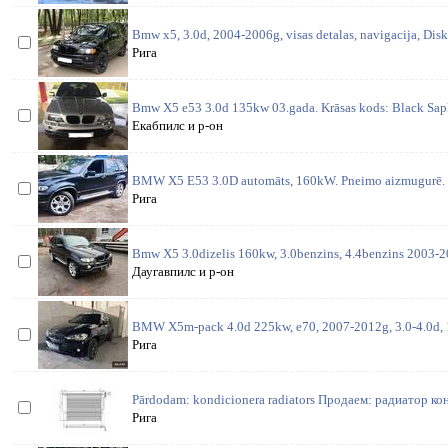
Bmw x5, 3.0d, 2004-2006g, visas detalas, navigacija, Disk
Рига
Bmw X5 e53 3.0d 135kw 03.gada. Krāsas kods: Black Saphi
Екабпилс и р-он
BMW X5 E53 3.0D automāts, 160kW. Pneimo aizmugurē. 
Рига
Bmw X5 3.0dizelis 160kw, 3.0benzins, 4.4benzins 2003-20
Даугавпилс и р-он
BMW X5m-pack 4.0d 225kw, e70, 2007-2012g, 3.0-4.0d, 
Рига
Pārdodam: kondicionera radiators Продаем: радиатор ко
Рига