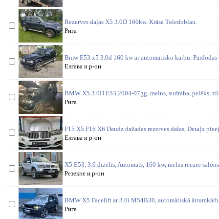
Rezerves daļas X5 3.0D 160kw. Krāsa Toledoblau.
Рига
Bmw E53 x5 3.0d 160 kw ar automātisko kārbu. Pardodas d
Елгава и р-он
BMW X5 3.0D E53 2004-07gg. melns, sudraba, pelēks, zils. 
Рига
F15 X5 F16 X6 Daudz dažadas rezerves dałas, Detaļu piee
Елгава и р-он
X5 E53, 3.0 dīzelis, Automāts, 160 kw, melns recaro salons
Резекне и р-он
BMW X5 Facelift ar 3.0i M54B30, automātiskā ātrumkārba.
Рига