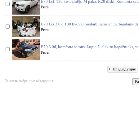
E70 Lci, 180 kw dzinējs, M paka, R20 diski, Komforta salo
Рига
E70 Lci 3.0 d 180 kw, vēl piedarbināms un pārbaudāms dzi
Рига
E70 3.0d, komforta salons, Logic 7, elektro bagāžnieks, s
Рига
Предыдущие
Показать выбранные объявления