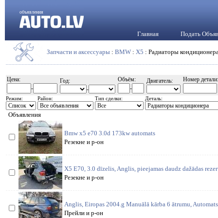
объявления
Главная
Подать Объя
Запчасти и аксессуары
:
BMW
:
X5
: Радиаторы кондиционер
Цена:
Объём:
Номер детали
Год:
Двигатель:
-
-
-
Режим:
Район:
Тип сделки:
Деталь:
Объявления
Bmw x5 e70 3.0d 173kw automats
Резекне и р-он
X5 E70, 3.0 dīzelis, Anglis, pieejamas daudz dažādas rezerv
Резекне и р-он
Anglis, Eiropas 2004.g Manuālā kārba 6 ātrumu, Automats 
Прейли и р-он