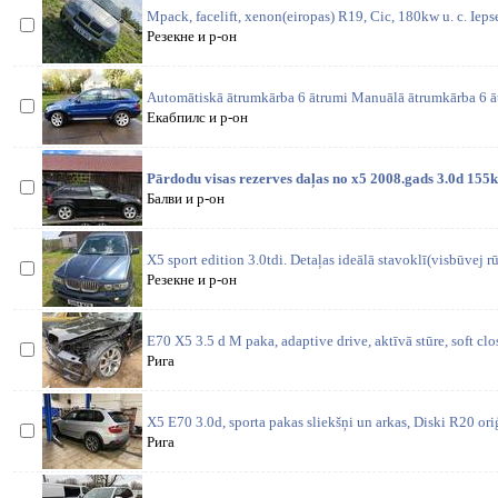
Mpack, facelift, xenon(eiropas) R19, Cic, 180kw u. c. Iepse
Резекне и р-он
Automātiskā ātrumkārba 6 ātrumi Manuālā ātrumkārba 6 ā
Екабпилс и р-он
Pārdodu visas rezerves daļas no x5 2008.gads 3.0d 155
Балви и р-он
X5 sport edition 3.0tdi. Detaļas ideālā stavoklī(visbūvej rū
Резекне и р-он
E70 X5 3.5 d M paka, adaptive drive, aktīvā stūre, soft cl
Рига
X5 E70 3.0d, sporta pakas sliekšņi un arkas, Diski R20 oriģ
Рига