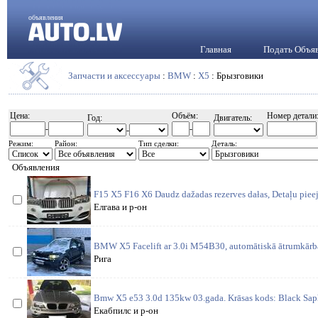
объявления
Главная
Подать Объя
Запчасти и аксессуары
:
BMW
:
X5
: Брызговики
Цена:
Объём:
Номер детали
Год:
Двигатель:
-
-
-
Режим:
Район:
Тип сделки:
Деталь:
Объявления
F15 X5 F16 X6 Daudz dažadas rezerves dałas, Detaļu piee
Елгава и р-он
BMW X5 Facelift ar 3.0i M54B30, automātiskā ātrumkārba.
Рига
Bmw X5 e53 3.0d 135kw 03.gada. Krāsas kods: Black Saphi
Екабпилс и р-он