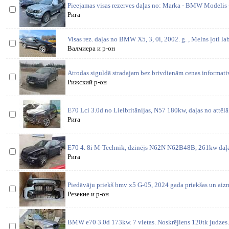
Pieejamas visas rezerves daļas no: Marka - BMW Modelis 
Рига
Visas rez. daļas no BMW X5, 3, 0i, 2002. g. , Melns ļoti la
Валмиера и р-он
Atrodas siguldā stradajam bez brivdienām cenas informat
Рижский р-он
E70 Lci 3.0d no Lielbritānijas, N57 180kw, daļas no attēl
Рига
E70 4. 8i M-Technik, dzinējs N62N N62B48B, 261kw daļas
Рига
Piedāvāju priekš bmv x5 G-05, 2024 gada priekšas un aizm
Резекне и р-он
BMW e70 3.0d 173kw. 7 vietas. Noskrējiens 120tk judzes.