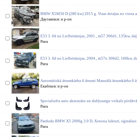
BMW X5M50 D (280 kw) 2015 g. Visas detaļas no viena au
Даугавпилс и р-он
E53 3. 0d no Lielbritānijas, 2001., m57 306d1, 135kw, daļ
Рига
E53 3. 0d no Lielbritānijas, 2004., m57n 306d2, 160kw, da
Рига
Automātiskā ātrumkārba 6 ātrumi Manuālā ātrumkārba 6 ā
Екабпилс и р-он
Specializēts auto aksesuāru un dubļusargu veikals piedāv
Рига
Pardodu BMW X5 2006g 3.0 D, Xenona lukturi, oģinālais
Рига