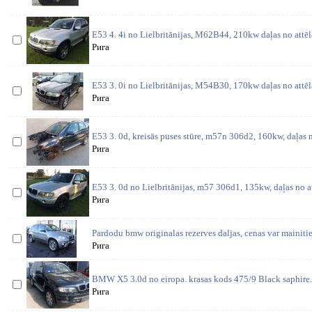
E53 4. 4i no Lielbritānijas, M62B44, 210kw daļas no attē
Рига
E53 3. 0i no Lielbritānijas, M54B30, 170kw daļas no attē
Рига
E53 3. 0d, kreisās puses stūre, m57n 306d2, 160kw, daļas 
Рига
E53 3. 0d no Lielbritānijas, m57 306d1, 135kw, daļas no 
Рига
Pardodu bmw originalas rezerves daljas, cenas var mainitie
Рига
BMW X5 3.0d no eiropa. krasas kods 475/9 Black saphire.
Рига