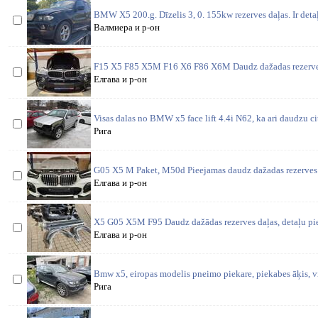
BMW X5 200.g. Dīzelis 3, 0. 155kw rezerves daļas. Ir detaļ
Валмиера и р-он
F15 X5 F85 X5M F16 X6 F86 X6M Daudz dažadas rezerves 
Елгава и р-он
Visas dalas no BMW x5 face lift 4.4i N62, ka ari daudzu ci
Рига
G05 X5 M Paket, M50d Pieejamas daudz dažadas rezerves 
Елгава и р-он
X5 G05 X5M F95 Daudz dažādas rezerves daļas, detaļu pi
Елгава и р-он
Bmw x5, eiropas modelis pneimo piekare, piekabes āķis, vi
Рига