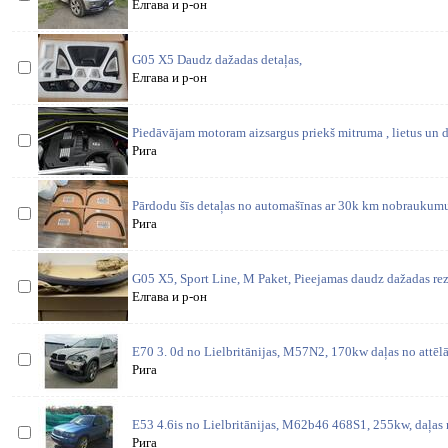
Елгава и р-он
G05 X5 Daudz dažadas detaļas,
Елгава и р-он
Piedāvājam motoram aizsargus priekš mitruma , lietus u
Рига
Pārdodu šīs detaļas no automašīnas ar 30k km nobraukumu. 
Рига
G05 X5, Sport Line, M Paket, Pieejamas daudz dažadas rez
Елгава и р-он
E70 3. 0d no Lielbritānijas, M57N2, 170kw daļas no attēl
Рига
E53 4.6is no Lielbritānijas, M62b46 468S1, 255kw, daļas 
Рига