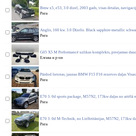
Bmw x5, e53, 3.0 dizel, 2003 gads, visas detalas, navigacij
Рига
Anglis, 160 kw. 3.0 Dīzelis. Black sapphire-metallic schwa
Рига
G05 X5 M Performancē uzlikas komplekts, pieejamas daud
Елгава и р-он
Pārdod lietotas, jaunas BMW F15 F16 rezerves daļas Visas 
Рига
E70 3. 0d sports package, M57N2, 173kw daļas no attēlā 
Рига
E70 3. 0d M-Technik, no Lielbritānijas, M57N2, 173kw da
Рига