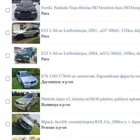
Sveiki. Pardodu Visas Detalas NO Veseliem Auto NO Eiropa
Рига
E53 3. 0d no Lielbritānijas, 2001., m57 306d1, 135kw, daļ
Рига
E53 3. 0d no Lielbritānijas, 2004., m57n 306d2, 160kw, da
Рига
E70 3.0D 173kW по запчастям. Европейские фары bi-xen
Даугавпилс и р-он
Pārdodu daļas x5, dzinējs m54b30 pārdots, palikusi apkare
Валмиера и р-он
Mpack, facelift, xenon(eiropas) R19, Cic, 180kw u. c. Iepse
Резекне и р-он