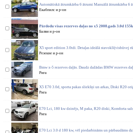
Automātiskā ātrumkārba 6 ātrumi Manuālā ātrumkārba 6 ā
Екабпилс и р-он
Pārdodu visas rezerves daļas no x5 2008.gads 3.0d 155
Балви и р-он
X5 sport edition 3.0tdi. Detaļas ideālā stavoklī(visbūvej rū
Резекне и р-он
Bmw x-5 rezerves daļās. Daudz dažādas BMW rezerves daļa
Рига
X5 E70 3.0d, sporta pakas sliekšņi un arkas, Diski R20 oriģ
Рига
E70 Lci, 180 kw dzinējs, M paka, R20 diski, Komforta salo
Рига
E70 Lci 3.0 d 180 kw, vēl piedarbināms un pārbaudāms dzi