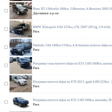
Bmw X5 3.0dizelis 160kw, 3.0benzins, 4.4benzins 2003-20
Даугавпилс и р-он
BMW X5m-pack 4.0d 225kw, e70, 2007-2012g, 3.0-4.0d, 
Рига
Pārdodu 3.0d 160kw/135kw, 4.4i benzīns rezerves daļas no
Рига
Pieejamas visas rezerves daļas no E53 3.0D 160Kw, automā
Рига
Pieejamas rezerves daļas no E70 2013. gads 4.0D 225kw . 
Рига
Pieejamas rezerves daļas no E53 3.0D 160kw, automāts, IS 
Рига