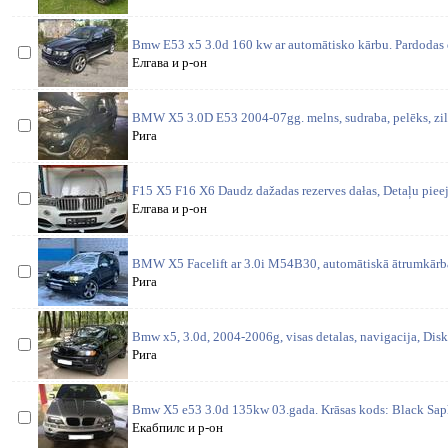
Bmw E53 x5 3.0d 160 kw ar automātisko kārbu. Pardodas d
Елгава и р-он
BMW X5 3.0D E53 2004-07gg. melns, sudraba, pelēks, zils. 
Рига
F15 X5 F16 X6 Daudz dažadas rezerves dałas, Detaļu piee
Елгава и р-он
BMW X5 Facelift ar 3.0i M54B30, automātiskā ātrumkārba.
Рига
Bmw x5, 3.0d, 2004-2006g, visas detalas, navigacija, Disk
Рига
Bmw X5 e53 3.0d 135kw 03.gada. Krāsas kods: Black Saphi
Екабпилс и р-он