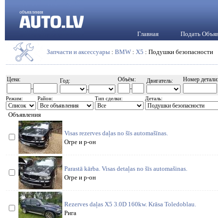
объявления
Главная
Подать Объя
Запчасти и аксессуары
:
BMW
:
X5
: Подушки безопасности
Цена:
Объём:
Номер детали
Год:
Двигатель:
-
-
-
Режим:
Район:
Тип сделки:
Деталь:
Объявления
Visas rezerves daļas no šīs automašīnas.
Огре и р-он
Parastā kārba. Visas detaļas no šīs automašinas.
Огре и р-он
Rezerves daļas X5 3.0D 160kw. Krāsa Toledoblau.
Рига