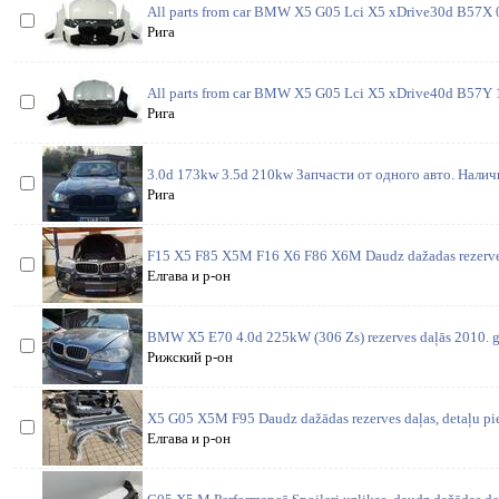
All parts from car BMW X5 G05 Lci X5 xDrive30d B57X 0
Рига
All parts from car BMW X5 G05 Lci X5 xDrive40d B57Y 1
Рига
3.0d 173kw 3.5d 210kw Запчасти от одного авто. Налич
Рига
F15 X5 F85 X5M F16 X6 F86 X6M Daudz dažadas rezerves 
Елгава и р-он
BMW X5 E70 4.0d 225kW (306 Zs) rezerves daļās 2010. g.
Рижский р-он
X5 G05 X5M F95 Daudz dažādas rezerves daļas, detaļu pi
Елгава и р-он