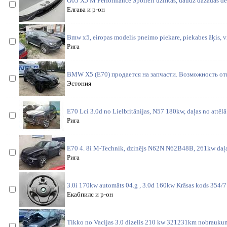
G05 X5 M Performancē Spoileri uzlikas, daudz dažādas det
Елгава и р-он
Bmw x5, eiropas modelis pneimo piekare, piekabes āķis, vi
Рига
BMW X5 (E70) продается на запчасти. Возможность отп
Эстония
E70 Lci 3.0d no Lielbritānijas, N57 180kw, daļas no attēl
Рига
E70 4. 8i M-Technik, dzinējs N62N N62B48B, 261kw daļas
Рига
3.0i 170kw automāts 04.g , 3.0d 160kw Krāsas kods 354/7 
Екабпилс и р-он
Tikko no Vacijas 3.0 dizelis 210 kw 321231km nobraukumu