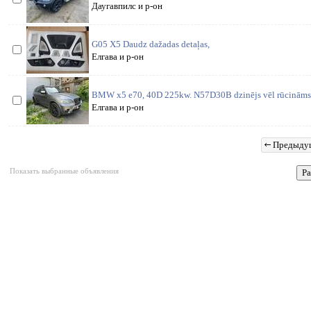
Даугавпилс и р-он
G05 X5 Daudz dažadas detaļas,
Елгава и р-он
BMW x5 e70, 40D 225kw. N57D30B dzinējs vēl rūcināms, 
Елгава и р-он
Предыду
Показать выбранные объявления