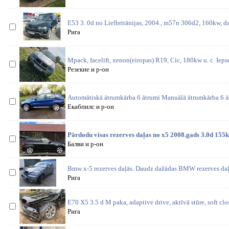
E53 3. 0d no Lielbritānijas, 2004., m57n 306d2, 160kw, da
Рига
Mpack, facelift, xenon(eiropas) R19, Cic, 180kw u. c. Iepse
Резекне и р-он
Automātiskā ātrumkārba 6 ātrumi Manuālā ātrumkārba 6 ā
Екабпилс и р-он
Pārdodu visas rezerves daļas no x5 2008.gads 3.0d 155
Балви и р-он
Bmw x-5 rezerves daļās. Daudz dažādas BMW rezerves daļa
Рига
E70 X5 3.5 d M paka, adaptive drive, aktīvā stūre, soft cl
Рига