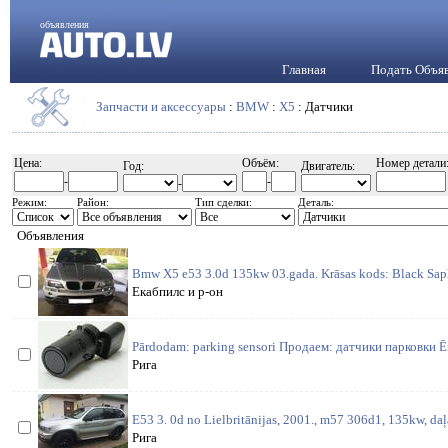
объявления
Главная
Подать Объя
Запчасти и аксессуары
:
BMW
:
X5
: Датчики
Цена:
Объём:
Номер детали
Год:
Двигатель:
-
-
-
Режим:
Район:
Тип сделки:
Деталь:
Объявления
Bmw X5 e53 3.0d 135kw 03.gada. Krāsas kods: Black Saphi
Екабпилс и р-он
Pārdodam: parking sensori Продаем: датчики парковки Ēr
Рига
E53 3. 0d no Lielbritānijas, 2001., m57 306d1, 135kw, daļ
Рига