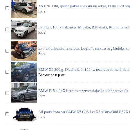
X5 E70 3.0d, sporta pakas sliekšņi un arkas, Diski R20 oriģ
Рига
E70 Lci, 180 kw dzinējs, M paka, R20 diski, Komforta salo
Рига
E70 3.0d, komforta salons, Logic 7, elektro bagāžnieks, s
Рига
BMW X5 200.g. Dīzelis 3, 0. 155kw rezerves daļas. Ir detaļ
Валмиера и р-он
BMW F15 4.0dX lietotas rezerves daļas ļoti labā stāvoklī.
Рига
All parts from car BMW X5 G05 Lci X5 xDrive30d B57X 
Рига