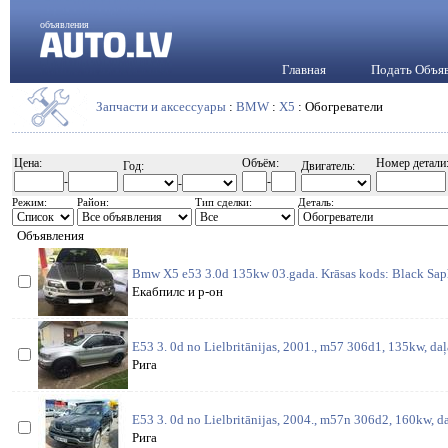
объявления
Главная
Подать Объя
Запчасти и аксессуары
:
BMW
:
X5
: Обогреватели
Цена:
Объём:
Номер детали
Год:
Двигатель:
-
-
-
Режим:
Район:
Тип сделки:
Деталь:
Объявления
Bmw X5 e53 3.0d 135kw 03.gada. Krāsas kods: Black Saphi
Екабпилс и р-он
E53 3. 0d no Lielbritānijas, 2001., m57 306d1, 135kw, daļ
Рига
E53 3. 0d no Lielbritānijas, 2004., m57n 306d2, 160kw, da
Рига