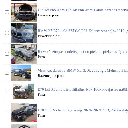
F15 X5 F85 X5M F16 X6 F86 X6M Daudz dažadas rezerves 
Елгава и р-он
BMW X5 E70 4.0d 225kW (306 Zs) rezerves daļās 2010. g.
Рижский р-он
Bmw x5, eiropas modelis pneimo piekare, piekabes āķis, vi
Рига
Visas rez. daļas no BMW X5, 3, 0i, 2002. g. , Melns ļoti la
Валмиера и р-он
E70 Lci 3.0d no Lielbritānijas, N57 180kw, daļas no attēl
Рига
E70 4. 8i M-Technik, dzinējs N62N N62B48B, 261kw daļas
Рига