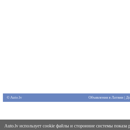
© Auto.lv
Объявления в Латвии
|
До
Auto.lv использует cookie файлы и сторонние системы показа