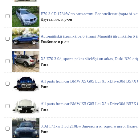
E70 3.0D 173kW по запчастям. Европейские фары bi-xen
Даугавпилс и р-он
Automātiskā ātrumkārba 6 ātrumi Manuālā ātrumkārba 6 ā
Екабпилс и р-он
X5 E70 3.0d, sporta pakas sliekšņi un arkas, Diski R20 oriģ
Рига
All parts from car BMW X5 G05 Lci X5 xDrive30d B57X 
Рига
All parts from car BMW X5 G05 Lci X5 xDrive30d B57X 0
Рига
3.0d 173kw 3.5d 210kw Запчасти от одного авто. Налич
Рига