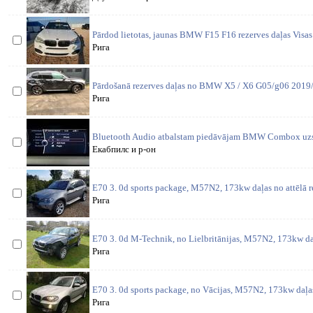
Pārdod lietotas, jaunas BMW F15 F16 rezerves daļas Visas 
Рига
Pārdošanā rezerves daļas no BMW X5 / X6 G05/g06 2019/2
Рига
Bluetooth Audio atbalstam piedāvājam BMW Combox uzst
Екабпилс и р-он
E70 3. 0d sports package, M57N2, 173kw daļas no attēlā 
Рига
E70 3. 0d M-Technik, no Lielbritānijas, M57N2, 173kw da
Рига
E70 3. 0d sports package, no Vācijas, M57N2, 173kw daļas
Рига