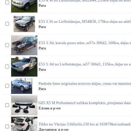
E53 4. 4i no Lielbritānijas, M62B44, 210kw daļas no attē
Рига
E53 3. 0i no Lielbritānijas, M54B30, 170kw daļas no attē
Рига
E53 3. 0d, kreisās puses stūre, m57n 306d2, 160kw, daļas 
Рига
E53 3. 0d no Lielbritānijas, m57 306d1, 135kw, daļas no 
Рига
Pardodu bmw originalas rezerves daljas, cenas var mainitie
Рига
G05 X5 M Performancē uzlikas komplekts, pieejamas daud
Елгава и р-он
Tikko no Vācijas 3.0dīzelis 230 kw ar 163879km nobrau
Даугавпилс и р-он