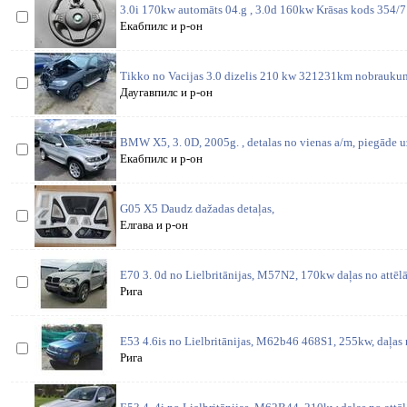
3.0i 170kw automāts 04.g , 3.0d 160kw Krāsas kods 354/7 
Екабпилс и р-он
Tikko no Vacijas 3.0 dizelis 210 kw 321231km nobraukumu
Даугавпилс и р-он
BMW X5, 3. 0D, 2005g. , detalas no vienas a/m, piegāde 
Екабпилс и р-он
G05 X5 Daudz dažadas detaļas,
Елгава и р-он
E70 3. 0d no Lielbritānijas, M57N2, 170kw daļas no attēl
Рига
E53 4.6is no Lielbritānijas, M62b46 468S1, 255kw, daļas 
Рига