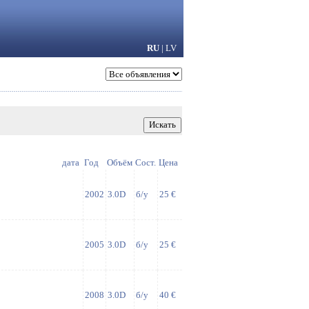
RU
|
LV
дата
Год
Объём
Сост.
Цена
2002
3.0D
б/у
25 €
2005
3.0D
б/у
25 €
2008
3.0D
б/у
40 €