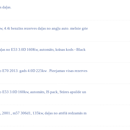
 daļas.
 4.4i benzīns rezerves daļas no angļu auto. melnie grie
daļas no E53 3.0D 160Kw, automāts, krāsas kods - Black
no E70 2013. gads 4.0D 225kw . Pieejamas visas rezerves
o E53 3.0D 160kw, automāts, IS pack, Stūres apsilde un
s, 2001., m57 306d1, 135kw, daļas no attēlā redzamās m