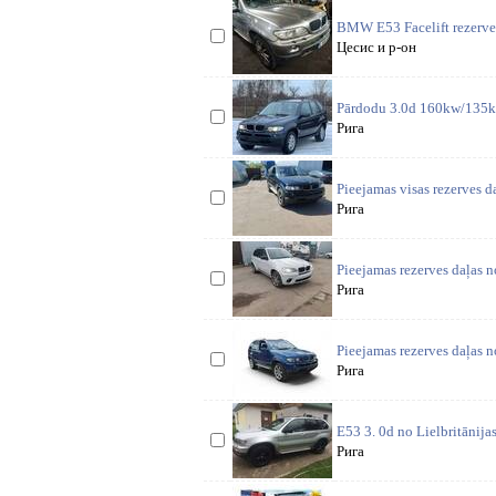
BMW E53 Facelift rezerves
Цесис и р-он
Pārdodu 3.0d 160kw/135kw,
Рига
Pieejamas visas rezerves 
Рига
Pieejamas rezerves daļas 
Рига
Pieejamas rezerves daļas n
Рига
E53 3. 0d no Lielbritānija
Рига