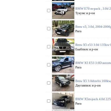
BMW E70 m-pack , 3.0d 201
Тукумс и р-он
Bmw x5, 3.0d, 2004-2006g, 
Рига
Bmw X5 e53 3.0d 135kw 03.
Екабпилс и р-он
BMW X5 E53 3.0D automāt
Рига
Bmw X5 3.0dizelis 160kw, 
Даугавпилс и р-он
BMW X5m-pack 4.0d 225kw
Рига