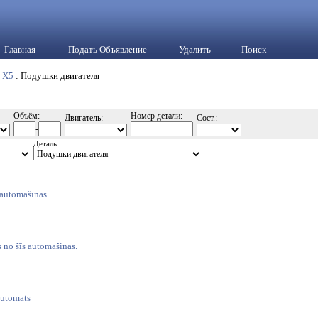
Главная
Подать Объявление
Удалить
Поиск
:
X5
: Подушки двигателя
Объём:
Номер детали:
Двигатель:
Сост.:
-
Деталь:
 automašīnas.
s no šīs automašinas.
utomats