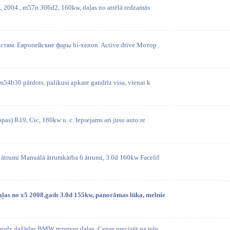
s, 2004., m57n 306d2, 160kw, daļas no attēlā redzamās
стям. Европейские фары bi-xenon. Active drive Мотор
m54b30 pārdots, palikusi apkare gandrīz visa, vienai k
opas) R19, Cic, 180kw u. c. Iepsejams ari jusu auto re
ātrumi Manuālā ātrumkārba 6 ātrumi, 3.0d 160kw Facelif
aļas no x5 2008.gads 3.0d 155kw, panorāmas lūka, melnie
audz dažādas BMW rezerves daļas. Cenas precizēt pa tele