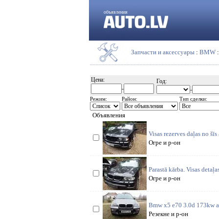
объявления
Запчасти и аксессуары
:
BMW
Цена:
Год:
-
-
Режим:
Район:
Тип сделки:
Объявления
Visas rezerves daļas no šīs
Огре и р-он
Parastā kārba. Visas detaļa
Огре и р-он
Bmw x5 e70 3.0d 173kw a
Резекне и р-он