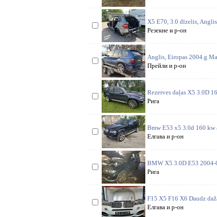
X5 E70, 3.0 dīzelis, Anglis
Резекне и р-он
Anglis, Eiropas 2004.g Ma
Прейли и р-он
Rezerves daļas X5 3.0D 1
Рига
Bmw E53 x5 3.0d 160 kw ar
Елгава и р-он
BMW X5 3.0D E53 2004-07gg.
Рига
F15 X5 F16 X6 Daudz dažad
Елгава и р-он