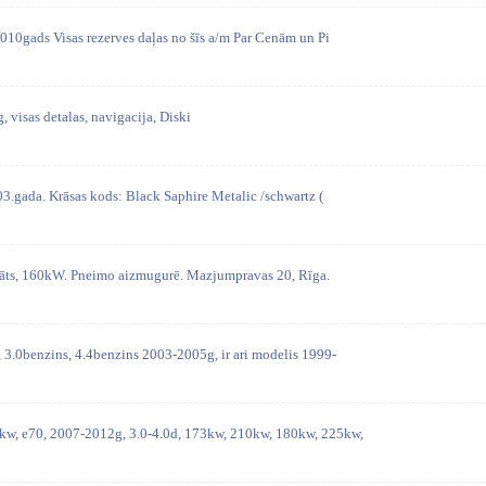
0gads Visas rezerves daļas no šīs a/m Par Cenām un Pi
visas detalas, navigacija, Diski
gada. Krāsas kods: Black Saphire Metalic /schwartz (
s, 160kW. Pneimo aizmugurē. Mazjumpravas 20, Rīga.
3.0benzins, 4.4benzins 2003-2005g, ir ari modelis 1999-
, e70, 2007-2012g, 3.0-4.0d, 173kw, 210kw, 180kw, 225kw,