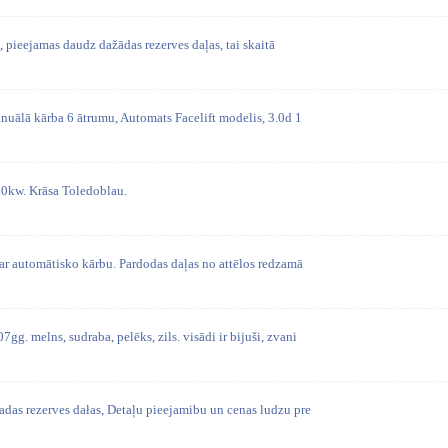
, pieejamas daudz dažādas rezerves daļas, tai skaitā
nuālā kārba 6 ātrumu, Automats Facelift modelis, 3.0d 1
60kw. Krāsa Toledoblau.
 automātisko kārbu. Pardodas daļas no attēlos redzamā
 melns, sudraba, pelēks, zils. visādi ir bijuši, zvani
as rezerves dałas, Detaļu pieejamibu un cenas ludzu pre