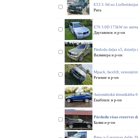
E53 3. 0d no Lielbritānija
Рига
E70 3.0D 173kW по запча
Даугавпилс и р-он
Pārdodu daļas x5, dzinējs 
Валмиера и р-он
Mpack, facelift, xenon(eir
Резекне и р-он
Automātiskā ātrumkārba 6 
Екабпилс и р-он
Pārdodu visas rezerves d
Балви и р-он
Bmw x-5 rezerves daļās. D