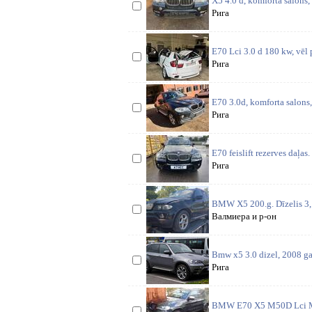
X5 4.0 d, komforta salons, 
Рига
E70 Lci 3.0 d 180 kw, vēl
Рига
E70 3.0d, komforta salons,
Рига
E70 feislift rezerves daļ
Рига
BMW X5 200.g. Dīzelis 3, 0
Валмиера и р-он
Bmw x5 3.0 dizel, 2008 gad
Рига
BMW E70 X5 M50D Lci M-S