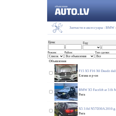
объявления
Запчасти и аксессуары
:
BMW
Цена:
Год:
-
-
Режим:
Район:
Тип сделки:
Объявления
F15 X5 F16 X6 Daudz dažad
Елгава и р-он
BMW X5 Facelift ar 3.0i M
Рига
X5 3.0d N57D30A 2010.g. B
Рига