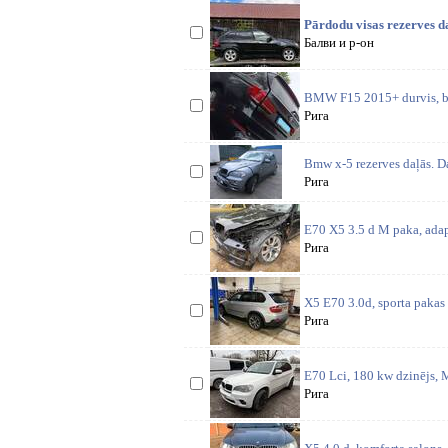
Pārdodu visas rezerves d
Балви и р-он
BMW F15 2015+ durvis, bufe
Рига
Bmw x-5 rezerves daļās. D
Рига
E70 X5 3.5 d M paka, adapt
Рига
X5 E70 3.0d, sporta pakas 
Рига
E70 Lci, 180 kw dzinējs, M
Рига