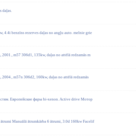
 daļas.
 4.4i benzīns rezerves daļas no angļu auto. melnie grie
s, 2001., m57 306d1, 135kw, daļas no attēlā redzamās m
s, 2004., m57n 306d2, 160kw, daļas no attēlā redzamās
стям. Европейские фары bi-xenon. Active drive Мотор
ātrumi Manuālā ātrumkārba 6 ātrumi, 3.0d 160kw Facelif