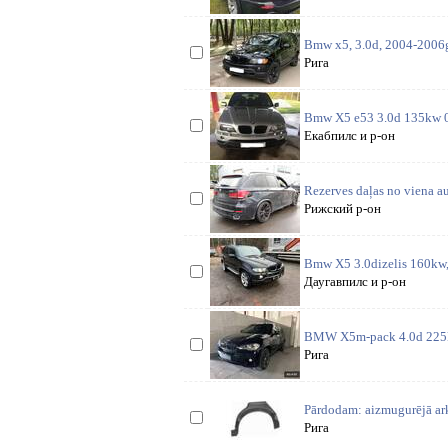
Bmw x5, 3.0d, 2004-2006g, 
Рига
Bmw X5 e53 3.0d 135kw 03.
Екабпилс и р-он
Rezerves daļas no viena a
Рижский р-он
Bmw X5 3.0dizelis 160kw, 
Даугавпилс и р-он
BMW X5m-pack 4.0d 225kw
Рига
Pārdodam: aizmugurējā ark
Рига