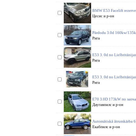
BMW E53 Facelift rezerves
Цесис и р-он
Pārdodu 3.0d 160kw/135kw,
Рига
E53 3. 0d no Lielbritānija
Рига
E53 3. 0d no Lielbritānija
Рига
E70 3.0D 173kW по запча
Даугавпилс и р-он
Automātiskā ātrumkārba 6 
Екабпилс и р-он