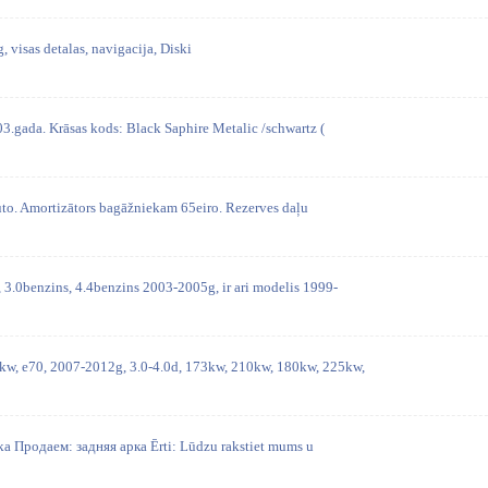
visas detalas, navigacija, Diski
gada. Krāsas kods: Black Saphire Metalic /schwartz (
uto. Amortizātors bagāžniekam 65eiro. Rezerves daļu
3.0benzins, 4.4benzins 2003-2005g, ir ari modelis 1999-
, e70, 2007-2012g, 3.0-4.0d, 173kw, 210kw, 180kw, 225kw,
a Продаем: задняя арка Ērti: Lūdzu rakstiet mums u