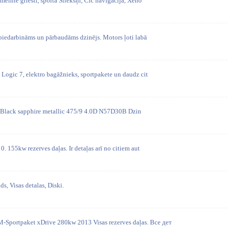
melnie griesti, sporta Sliekšņi, Cic navigācija, Xeno
 piedarbināms un pārbaudāms dzinējs. Motors ļoti labā
 Logic 7, elektro bagāžnieks, sportpakete un daudz cit
as. Black sapphire metallic 475/9 4.0D N57D30B Dzin
. 155kw rezerves daļas. Ir detaļas arī no citiem aut
s, Visas detalas, Diski.
portpaket xDrive 280kw 2013 Visas rezerves daļas. Все дет