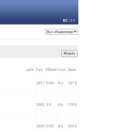
RU
|
LV
дата
Год
Объём
Сост.
Цена
2017
5.0D
б/у
107 €
2005
3.0
б/у
150 €
2010
3.0D
б/у
250 €