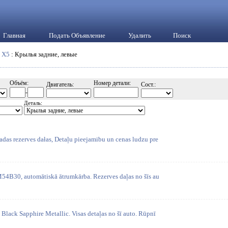
Главная
Подать Объявление
Удалить
Поиск
:
X5
: Крылья задние, левые
Объём:
Номер детали:
Двигатель:
Сост.:
-
Деталь:
as rezerves dałas, Detaļu pieejamibu un cenas ludzu pre
54B30, automātiskā ātrumkārba. Rezerves daļas no šīs au
lack Sapphire Metallic. Visas detaļas no šī auto. Rūpnī