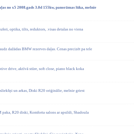
aļas no x5 2008.gads 3.0d 155kw, panorāmas lūka, melnie
ri, optika, tilts, reduktors, .visas detalas no viena
audz dažādas BMW rezerves daļas. Cenas precizēt pa tele
ive drive, aktīvā stūre, soft close, piano black koka
sliekšņi un arkas, Diski R20 oriģinālie, melnie griest
 paka, R20 diski, Komforta salons ar apsildi, Shadoula