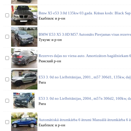
Bmw X5 e53 3.0d 135kw 03.gada. Krāsas kods: Black Saphi
Екабпилс и р-он
BMW E53 X5 3.0D M57 Automāts Pieejamas visas rezerves 
Тукумс и р-он
Rezerves daļas no viena auto. Amortizātors bagāžniekam 6
Рижский р-он
E53 3. 0d no Lielbritānijas, 2001., m57 306d1, 135kw, daļ
Рига
E53 3. 0d no Lielbritānijas, 2004., m57n 306d2, 160kw, da
Рига
Automātiskā ātrumkārba 6 ātrumi Manuālā ātrumkārba 6 ā
Екабпилс и р-он