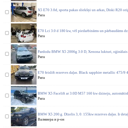
X5 E70 3.0d, sporta pakas sliekšņi un arkas, Diski R20 oriģ
Рига
E70 Lci 3.0 d 180 kw, vēl piedarbināms un pārbaudāms dzi
Рига
Pardodu BMW X5 2006g 3.0 D, Xenona lukturi, oģinālais
Рига
E70 feislift rezerves daļas. Black sapphire metallic 475
Рига
BMW X5 Facelift ar 3.0D M57 160 kw dzineju, automātisk
Рига
BMW X5 200.g. Dīzelis 3, 0. 155kw rezerves daļas. Ir detaļ
Валмиера и р-он