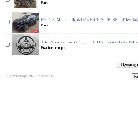
Рига
E70 4. 8i M-Technik, dzinējs N62N N62B48B, 261kw daļas
Рига
3.0i 170kw automāts 04.g , 3.0d 160kw Krāsas kods 354/7 
Екабпилс и р-он
Предыду
Показать выбранные объявления