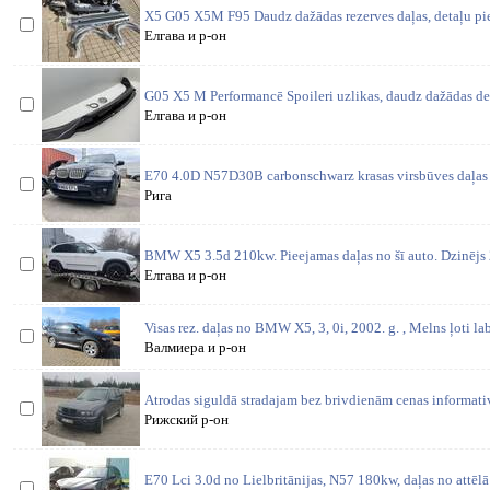
X5 G05 X5M F95 Daudz dažādas rezerves daļas, detaļu pi
Елгава и р-он
G05 X5 M Performancē Spoileri uzlikas, daudz dažādas det
Елгава и р-он
E70 4.0D N57D30B carbonschwarz krasas virsbūves daļas 
Рига
BMW X5 3.5d 210kw. Pieejamas daļas no šī auto. Dzinējs
Елгава и р-он
Visas rez. daļas no BMW X5, 3, 0i, 2002. g. , Melns ļoti la
Валмиера и р-он
Atrodas siguldā stradajam bez brivdienām cenas informat
Рижский р-он
E70 Lci 3.0d no Lielbritānijas, N57 180kw, daļas no attēl