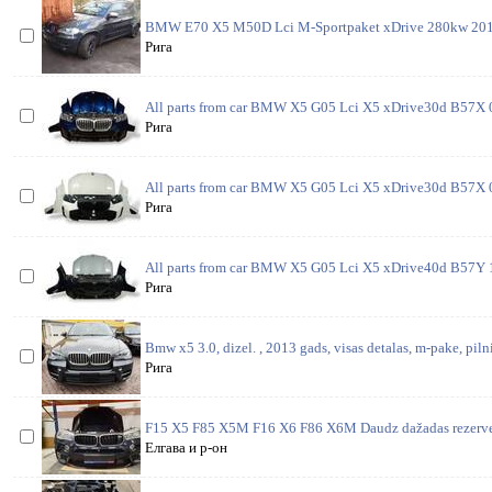
BMW E70 X5 M50D Lci M-Sportpaket xDrive 280kw 2013 V
Рига
All parts from car BMW X5 G05 Lci X5 xDrive30d B57X 
Рига
All parts from car BMW X5 G05 Lci X5 xDrive30d B57X 0
Рига
All parts from car BMW X5 G05 Lci X5 xDrive40d B57Y 1
Рига
Bmw x5 3.0, dizel. , 2013 gads, visas detalas, m-pake, pilnig
Рига
F15 X5 F85 X5M F16 X6 F86 X6M Daudz dažadas rezerves 
Елгава и р-он