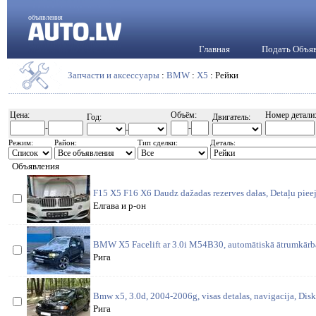
объявления
Главная
Подать Объя
Запчасти и аксессуары
:
BMW
:
X5
: Рейки
Цена:
Объём:
Номер детали
Год:
Двигатель:
-
-
-
Режим:
Район:
Тип сделки:
Деталь:
Объявления
F15 X5 F16 X6 Daudz dažadas rezerves dałas, Detaļu piee
Елгава и р-он
BMW X5 Facelift ar 3.0i M54B30, automātiskā ātrumkārba.
Рига
Bmw x5, 3.0d, 2004-2006g, visas detalas, navigacija, Disk
Рига