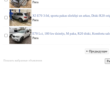
Рига
X5 E70 3.0d, sporta pakas sliekšņi un arkas, Diski R20 oriģ
Рига
E70 Lci, 180 kw dzinējs, M paka, R20 diski, Komforta salo
Рига
Предыдущие
Показать выбранные объявления