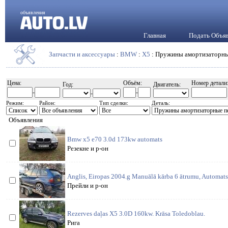
объявления
Главная
Подать Объя
Запчасти и аксессуары
:
BMW
:
X5
: Пружины амортизаторны
Цена:
Объём:
Номер детали
Год:
Двигатель:
-
-
-
Режим:
Район:
Тип сделки:
Деталь:
Объявления
Bmw x5 e70 3.0d 173kw automats
Резекне и р-он
Anglis, Eiropas 2004.g Manuālā kārba 6 ātrumu, Automats 
Прейли и р-он
Rezerves daļas X5 3.0D 160kw. Krāsa Toledoblau.
Рига