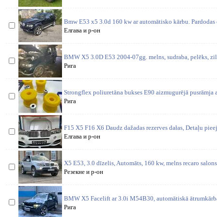
Bmw E53 x5 3.0d 160 kw ar automātisko kārbu. Pardodas d
Елгава и р-он
BMW X5 3.0D E53 2004-07gg. melns, sudraba, pelēks, zils. 
Рига
Strongflex poliuretāna bukses E90 aizmugurējā pusrāmja 
Рига
F15 X5 F16 X6 Daudz dažadas rezerves dałas, Detaļu piee
Елгава и р-он
X5 E53, 3.0 dīzelis, Automāts, 160 kw, melns recaro salons
Резекне и р-он
BMW X5 Facelift ar 3.0i M54B30, automātiskā ātrumkārba.
Рига