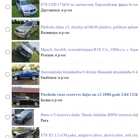
E70 3.0D 173kW по запчастям. Европейские фары bi-xen
Даугавпилс и р-он
Pārdodu daļas x5, dzinējs m54b30 pārdots, palikusi apkare
Валмиера и р-он
Mpack, facelift, xenon(eiropas) R19, Cic, 180kw u. c. Iepse
Резекне и р-он
Automātiskā ātrumkārba 6 ātrumi Manuālā ātrumkārba 6 ā
Екабпилс и р-он
Pārdodu visas rezerves daļas no x5 2008.gads 3.0d 155
Балви и р-он
Bmw x-5 rezerves daļās. Daudz dažādas BMW rezerves daļa
Рига
E70 X5 3.5 d M paka, adaptive drive, aktīvā stūre, soft cl