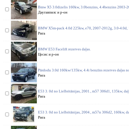
Bmw X5 3.0dizelis 160kw, 3.0benzins, 4.4benzins 2003-20
Даугавпилс и р-он
BMW X5m-pack 4.0d 225kw, e70, 2007-2012g, 3.0-4.0d, 
Рига
BMW E53 Facelift rezerves daļas.
Цесис и р-он
Pārdodu 3.0d 160kw/135kw, 4.4i benzīns rezerves daļas no
Рига
E53 3. 0d no Lielbritānijas, 2001., m57 306d1, 135kw, daļ
Рига
E53 3. 0d no Lielbritānijas, 2004., m57n 306d2, 160kw, da
Рига