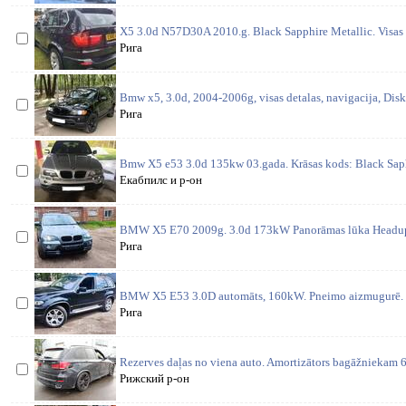
X5 3.0d N57D30A 2010.g. Black Sapphire Metallic. Visas d
Рига
Bmw x5, 3.0d, 2004-2006g, visas detalas, navigacija, Disk
Рига
Bmw X5 e53 3.0d 135kw 03.gada. Krāsas kods: Black Saphi
Екабпилс и р-он
BMW X5 E70 2009g. 3.0d 173kW Panorāmas lūka Headup 
Рига
BMW X5 E53 3.0D automāts, 160kW. Pneimo aizmugurē. 
Рига
Rezerves daļas no viena auto. Amortizātors bagāžniekam 6
Рижский р-он