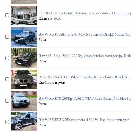
F15 X5 F16 X6 Daudz dažadas rezerves dałas, Detaļu piee
Елгава и р-он
BMW X5 Facelift ar 3.0i M54B30, automātiskā ātrumkārba.
Рига
Bmw x5, 3.0d, 2004-2006g, visas detalas, navigacija, Disk
Рига
Bmw X5 e53 3.0d 135kw 03.gada. Krāsas kods: Black Saphi
Екабпилс и р-он
BMW X5 E70 2009g. 3.0d 173kW Panorāmas lūka Headup 
Рига
BMW X5 E53 3.0D automāts, 160kW. Pneimo aizmugurē. 
Рига