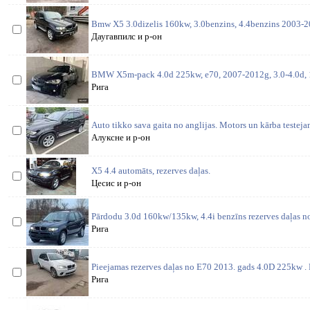
Bmw X5 3.0dizelis 160kw, 3.0benzins, 4.4benzins 2003-20
Даугавпилс и р-он
BMW X5m-pack 4.0d 225kw, e70, 2007-2012g, 3.0-4.0d, 
Рига
Auto tikko sava gaita no anglijas. Motors un kārba testeja
Алуксне и р-он
X5 4.4 automāts, rezerves daļas.
Цесис и р-он
Pārdodu 3.0d 160kw/135kw, 4.4i benzīns rezerves daļas no
Рига
Pieejamas rezerves daļas no E70 2013. gads 4.0D 225kw . 
Рига