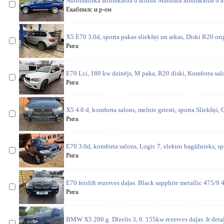
Automātiskā ātrumkārba 6 ātrumi Manuālā ātrumkārba 6 ā
Екабпилс и р-он
X5 E70 3.0d, sporta pakas sliekšņi un arkas, Diski R20 oriģ
Рига
E70 Lci, 180 kw dzinējs, M paka, R20 diski, Komforta salo
Рига
X5 4.0 d, komforta salons, melnie griesti, sporta Sliekšņi,
Рига
E70 3.0d, komforta salons, Logic 7, elektro bagāžnieks, s
Рига
E70 feislift rezerves daļas. Black sapphire metallic 475
Рига
BMW X5 200.g. Dīzelis 3, 0. 155kw rezerves daļas. Ir detaļ