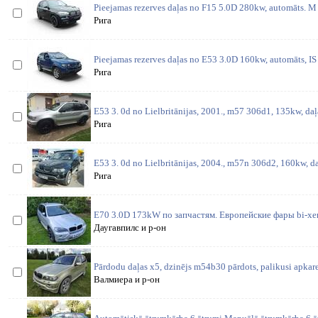
Pieejamas rezerves daļas no F15 5.0D 280kw, automāts. M 
Рига
Pieejamas rezerves daļas no E53 3.0D 160kw, automāts, IS 
Рига
E53 3. 0d no Lielbritānijas, 2001., m57 306d1, 135kw, daļ
Рига
E53 3. 0d no Lielbritānijas, 2004., m57n 306d2, 160kw, da
Рига
E70 3.0D 173kW по запчастям. Европейские фары bi-xen
Даугавпилс и р-он
Pārdodu daļas x5, dzinējs m54b30 pārdots, palikusi apkare
Валмиера и р-он