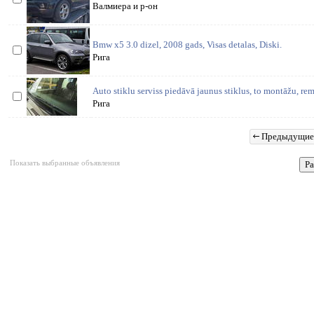
Валмиера и р-он
Bmw x5 3.0 dizel, 2008 gads, Visas detalas, Diski.
Рига
Auto stiklu serviss piedāvā jaunus stiklus, to montāžu, re
Рига
Предыдущие
Показать выбранные объявления