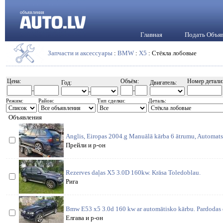
объявления
Главная
Подать Объя
Запчасти и аксессуары
:
BMW
:
X5
: Стёкла лобовые
Цена:
Объём:
Номер детали
Год:
Двигатель:
-
-
-
Режим:
Район:
Тип сделки:
Деталь:
Объявления
Anglis, Eiropas 2004.g Manuālā kārba 6 ātrumu, Automats 
Прейли и р-он
Rezerves daļas X5 3.0D 160kw. Krāsa Toledoblau.
Рига
Bmw E53 x5 3.0d 160 kw ar automātisko kārbu. Pardodas d
Елгава и р-он