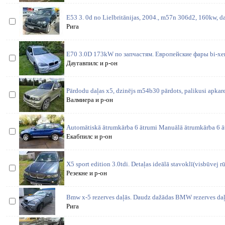
E53 3. 0d no Lielbritānijas, 2004., m57n 306d2, 160kw, da
Рига
E70 3.0D 173kW по запчастям. Европейские фары bi-xen
Даугавпилс и р-он
Pārdodu daļas x5, dzinējs m54b30 pārdots, palikusi apkare
Валмиера и р-он
Automātiskā ātrumkārba 6 ātrumi Manuālā ātrumkārba 6 ā
Екабпилс и р-он
X5 sport edition 3.0tdi. Detaļas ideālā stavoklī(visbūvej rū
Резекне и р-он
Bmw x-5 rezerves daļās. Daudz dažādas BMW rezerves daļa
Рига