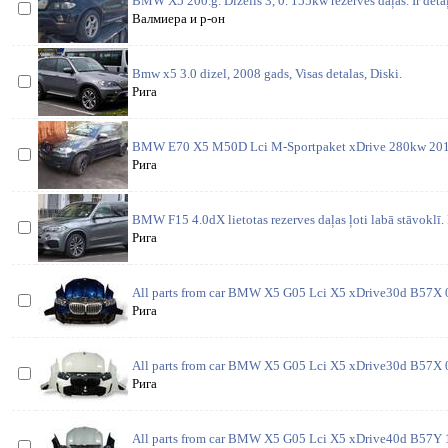
BMW X5 200.g. Dīzelis 3, 0. 155kw rezerves daļas. Ir detaļ
Валмиера и р-он
Bmw x5 3.0 dizel, 2008 gads, Visas detalas, Diski.
Рига
BMW E70 X5 M50D Lci M-Sportpaket xDrive 280kw 2013 V
Рига
BMW F15 4.0dX lietotas rezerves daļas ļoti labā stāvoklī.
Рига
All parts from car BMW X5 G05 Lci X5 xDrive30d B57X 
Рига
All parts from car BMW X5 G05 Lci X5 xDrive30d B57X 0
Рига
All parts from car BMW X5 G05 Lci X5 xDrive40d B57Y 1