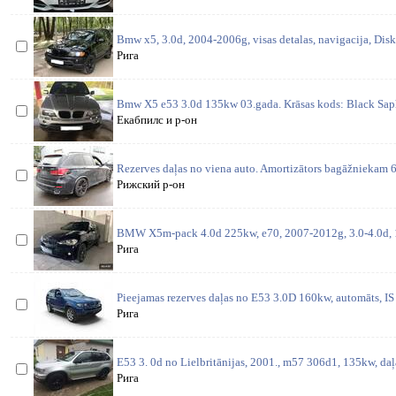
Bmw x5, 3.0d, 2004-2006g, visas detalas, navigacija, Disk
Рига
Bmw X5 e53 3.0d 135kw 03.gada. Krāsas kods: Black Saphi
Екабпилс и р-он
Rezerves daļas no viena auto. Amortizātors bagāžniekam 6
Рижский р-он
BMW X5m-pack 4.0d 225kw, e70, 2007-2012g, 3.0-4.0d, 
Рига
Pieejamas rezerves daļas no E53 3.0D 160kw, automāts, IS 
Рига
E53 3. 0d no Lielbritānijas, 2001., m57 306d1, 135kw, daļ
Рига