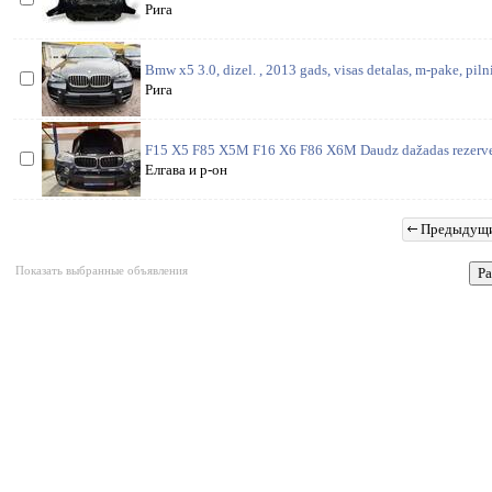
Рига
Bmw x5 3.0, dizel. , 2013 gads, visas detalas, m-pake, pilnig
Рига
F15 X5 F85 X5M F16 X6 F86 X6M Daudz dažadas rezerves 
Елгава и р-он
Предыдущ
Показать выбранные объявления