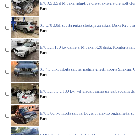
E70 X5 3.5 d M paka, adaptive drive, aktīvā stūre, soft cl
Рига
X5 E70 3.0d, sporta pakas sliekšņi un arkas, Diski R20 oriģ
Рига
E70 Lci, 180 kw dzinējs, M paka, R20 diski, Komforta salo
Рига
X5 4.0 d, komforta salons, melnie griesti, sporta Sliekšņi,
Рига
E70 Lci 3.0 d 180 kw, vēl piedarbināms un pārbaudāms dzi
Рига
E70 3.0d, komforta salons, Logic 7, elektro bagāžnieks, s
Рига