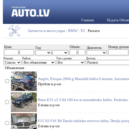
объявления
Главная
Подать Объя
Запчасти и аксессуары
:
BMW
:
X5
: Рычаги
Цена:
Объём:
Номер детали
Год:
Двигатель:
-
-
-
Режим:
Район:
Тип сделки:
Деталь:
Объявления
Anglis, Eiropas 2004.g Manuālā kārba 6 ātrumu, Automats 
Прейли и р-он
Bmw E53 x5 3.0d 160 kw ar automātisko kārbu. Pardodas d
Елгава и р-он
F15 X5 F16 X6 Daudz dažadas rezerves dałas, Detaļu piee
Елгава и р-он