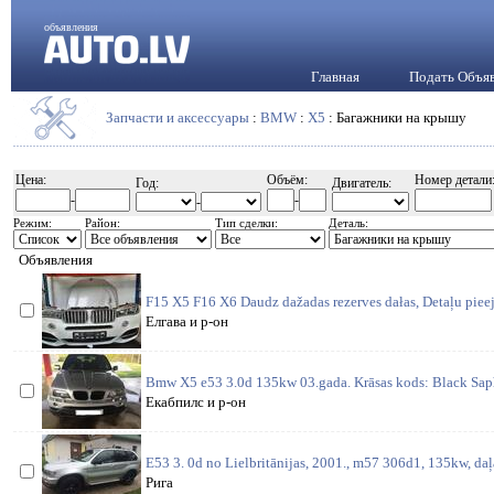
объявления
Главная
Подать Объя
Запчасти и аксессуары
:
BMW
:
X5
: Багажники на крышу
Цена:
Объём:
Номер детали
Год:
Двигатель:
-
-
-
Режим:
Район:
Тип сделки:
Деталь:
Объявления
F15 X5 F16 X6 Daudz dažadas rezerves dałas, Detaļu piee
Елгава и р-он
Bmw X5 e53 3.0d 135kw 03.gada. Krāsas kods: Black Saphi
Екабпилс и р-он
E53 3. 0d no Lielbritānijas, 2001., m57 306d1, 135kw, daļ
Рига