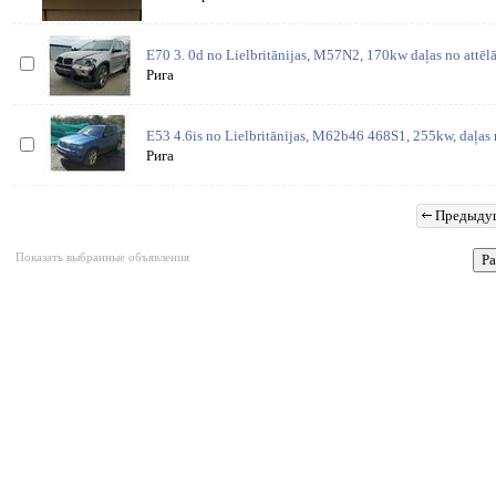
E70 3. 0d no Lielbritānijas, M57N2, 170kw daļas no attēl
Рига
E53 4.6is no Lielbritānijas, M62b46 468S1, 255kw, daļas 
Рига
Предыду
Показать выбранные объявления