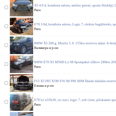
X5 4.0 d, komforta salons, melnie griesti, sporta Sliekšņi,
Рига
E70 3.0d, komforta salons, Logic 7, elektro bagāžnieks, s
Рига
BMW X5 200.g. Dīzelis 3, 0. 155kw rezerves daļas. Ir detaļ
Валмиера и р-он
BMW E70 X5 M50D Lci M-Sportpaket xDrive 280kw 2013 V
Рига
F15 X5 F85 X5M F16 X6 F86 X6M Daudz dažadas rezerves 
Елгава и р-он
E70 lci n55b30, cic navi, logic 7, soft close, pilokamie sp
Рига