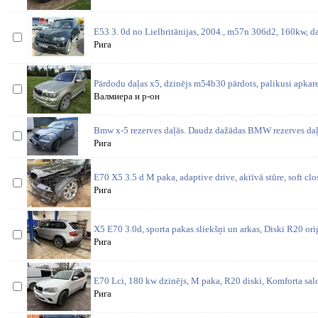
E53 3. 0d no Lielbritānijas, 2004., m57n 306d2, 160kw, da
Рига
Pārdodu daļas x5, dzinējs m54b30 pārdots, palikusi apkare
Валмиера и р-он
Bmw x-5 rezerves daļās. Daudz dažādas BMW rezerves daļa
Рига
E70 X5 3.5 d M paka, adaptive drive, aktīvā stūre, soft cl
Рига
X5 E70 3.0d, sporta pakas sliekšņi un arkas, Diski R20 oriģ
Рига
E70 Lci, 180 kw dzinējs, M paka, R20 diski, Komforta salo
Рига