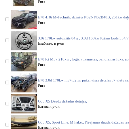
Рига
E70 4. 8i M-Technik, dzinējs N62N N62B48B, 261kw daļas
Рига
3.0i 170kw automāts 04.g , 3.0d 160kw Krāsas kods 354/7 
Екабпилс и р-он
E70 lci M57 210kw , logic 7, kameras, panoramas luka, a
Рига
E70 3.0d 170kw m57tu2, m paka, visas detalas , 7 vietu sa
Рига
G05 X5 Daudz dažadas detaļas,
Елгава и р-он
G05 X5, Sport Line, M Paket, Pieejamas daudz dažadas rez
Елгава и р-он