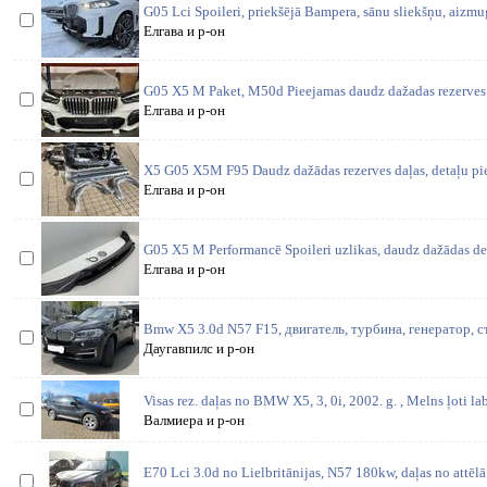
G05 Lci Spoileri, priekšējā Bampera, sānu sliekšņu, aizmug
Елгава и р-он
G05 X5 M Paket, M50d Pieejamas daudz dažadas rezerves 
Елгава и р-он
X5 G05 X5M F95 Daudz dažādas rezerves daļas, detaļu pi
Елгава и р-он
G05 X5 M Performancē Spoileri uzlikas, daudz dažādas det
Елгава и р-он
Bmw X5 3.0d N57 F15, двигатель, турбина, генератор, с
Даугавпилс и р-он
Visas rez. daļas no BMW X5, 3, 0i, 2002. g. , Melns ļoti la
Валмиера и р-он
E70 Lci 3.0d no Lielbritānijas, N57 180kw, daļas no attēl