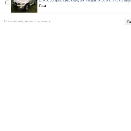
E70 3. 0d sports package, no Vācijas, M57N2, 173kw daļas
Рига
Показать выбранные объявления