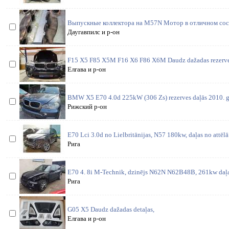
Выпускные коллектора на M57N Мотор в отличном сос
Даугавпилс и р-он
F15 X5 F85 X5M F16 X6 F86 X6M Daudz dažadas rezerves 
Елгава и р-он
BMW X5 E70 4.0d 225kW (306 Zs) rezerves daļās 2010. g.
Рижский р-он
E70 Lci 3.0d no Lielbritānijas, N57 180kw, daļas no attēl
Рига
E70 4. 8i M-Technik, dzinējs N62N N62B48B, 261kw daļas
Рига
G05 X5 Daudz dažadas detaļas,
Елгава и р-он