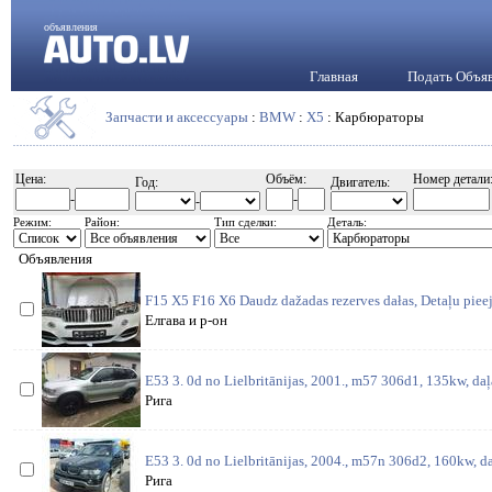
объявления
Главная
Подать Объя
Запчасти и аксессуары
:
BMW
:
X5
: Карбюраторы
Цена:
Объём:
Номер детали
Год:
Двигатель:
-
-
-
Режим:
Район:
Тип сделки:
Деталь:
Объявления
F15 X5 F16 X6 Daudz dažadas rezerves dałas, Detaļu piee
Елгава и р-он
E53 3. 0d no Lielbritānijas, 2001., m57 306d1, 135kw, daļ
Рига
E53 3. 0d no Lielbritānijas, 2004., m57n 306d2, 160kw, da
Рига