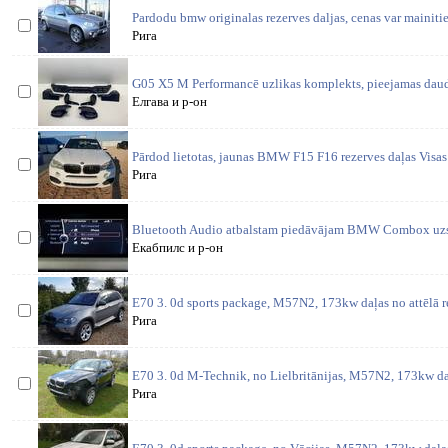
Pardodu bmw originalas rezerves daljas, cenas var mainitie
Рига
G05 X5 M Performancē uzlikas komplekts, pieejamas daud
Елгава и р-он
Pārdod lietotas, jaunas BMW F15 F16 rezerves daļas Visas 
Рига
Bluetooth Audio atbalstam piedāvājam BMW Combox uzst
Екабпилс и р-он
E70 3. 0d sports package, M57N2, 173kw daļas no attēlā 
Рига
E70 3. 0d M-Technik, no Lielbritānijas, M57N2, 173kw da
Рига