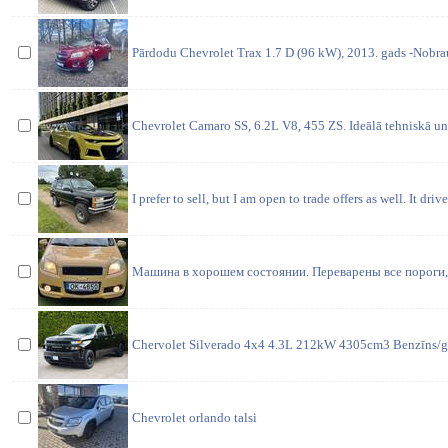
Pārdodu Chevrolet Trax 1.7 D (96 kW), 2013. gads -Nob
Chevrolet Camaro SS, 6.2L V8, 455 ZS. Ideālā tehniskā un
I prefer to sell, but I am open to trade offers as well. It driv
Машина в хорошем состоянии. Переварены все пороги,
Chervolet Silverado 4x4 4.3L 212kW 4305cm3 Benzīns/gā
Chevrolet orlando talsi