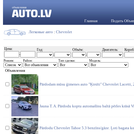
объявления
Главная
Подать Объя
Легковые авто
:
Chevrolet
Цена:
Год:
Объём:
Двигатель:
Короб
-
-
-
Режим:
Район:
Тип сделки:
Модель:
Объявления
Pārdodam mūsu ģimenes auto "Ķirsīti" Chevrolet Lacetti,
Jauna T. A. Pārdodu koptu automašīnu baltā pērles krāsā V
Pārdodu Chevrolet Tahoe 5.3 benzīns/gāze. Ļoti bagata ko