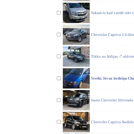
Sakarā to kad vairāk stāv 
Chevrolet Captiva 2.0 dīz
Tikko no Itālijas -7 sēdvie
Sveiki. Iet uz tirdziņu C
Jauns Chevrolet Silverado
Chervolet Captiva Awd(4x4