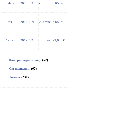
Tahoe
2003
5.3
-
6,650 €
Trax
2013
1.7D
206 тыс.
5,650 €
Camaro
2017
6.2
77 тыс.
29,900 €
Камеры заднего вида
(52)
Сигнализации
(67)
Тюнинг
(236)