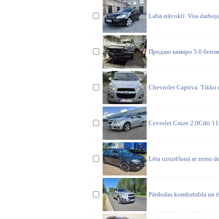
Labā stāvoklī. Viss darb
Продаю камаро 5.0 бензи
Chevrolet Captiva. Tikko n
Cevrolet Cruze 2.0Cdti 11
Lēta uzturēšanā ar zemu de
Pārdodas komfortabla un ēr