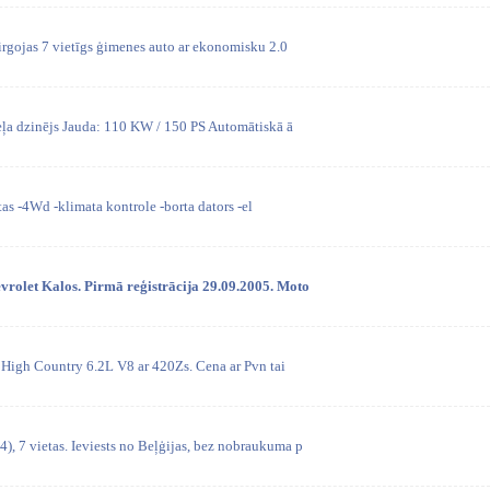
tirgojas 7 vietīgs ģimenes auto ar ekonomisku 2.0
eļa dzinējs Jauda: 110 KW / 150 PS Automātiskā ā
tas -4Wd -klimata kontrole -borta dators -el
hevrolet Kalos. Pirmā reģistrācija 29.09.2005. Moto
 High Country 6.2L V8 ar 420Zs. Cena ar Pvn tai
), 7 vietas. Ieviests no Beļģijas, bez nobraukuma p