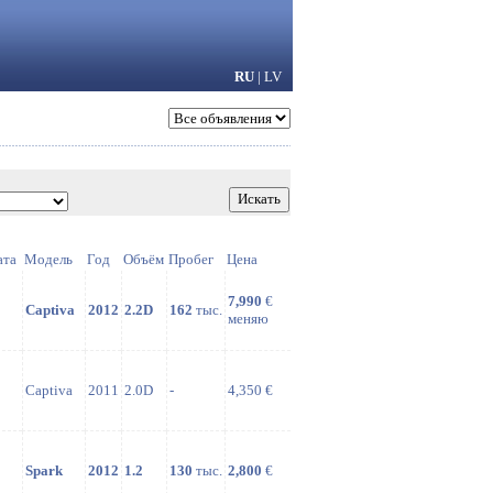
RU
|
LV
ата
Модель
Год
Объём
Пробег
Цена
7,990
€
Captiva
2012
2.2D
162
тыс.
меняю
Captiva
2011
2.0D
-
4,350 €
Spark
2012
1.2
130
тыс.
2,800
€