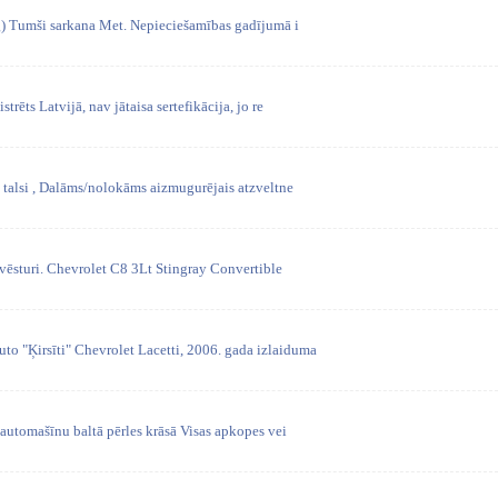
) Tumši sarkana Met. Nepieciešamības gadījumā i
strēts Latvijā, nav jātaisa sertefikācija, jo re
 talsi , Dalāms/nolokāms aizmugurējais atzveltne
vēsturi. Chevrolet C8 3Lt Stingray Convertible
o "Ķirsīti" Chevrolet Lacetti, 2006. gada izlaiduma
automašīnu baltā pērles krāsā Visas apkopes vei