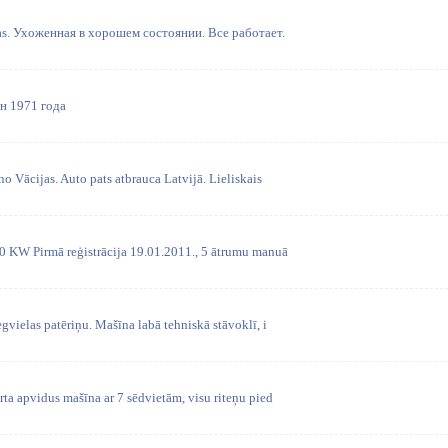
ojas. Ухоженная в хорошем состоянии. Все работает.
н 1971 года
o Vācijas. Auto pats atbrauca Latvijā. Lieliskais
0 KW Pirmā reģistrācija 19.01.2011., 5 ātrumu manuā
gvielas patēriņu. Mašīna labā tehniskā stāvoklī, i
ta apvidus mašīna ar 7 sēdvietām, visu riteņu pied