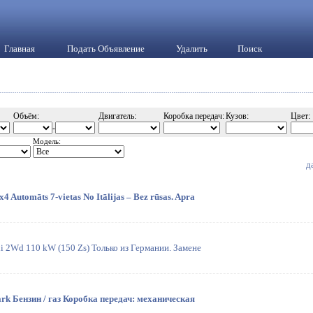
Главная
Подать Объявление
Удалить
Поиск
Объём:
Двигатель:
Коробка передач:
Кузов:
Цвет:
-
Модель:
д
4 Automāts 7-vietas No Itālijas – Bez rūsas. Apra
di 2Wd 110 kW (150 Zs) Только из Германии. Замене
rk Бензин / газ Коробка передач: механическая