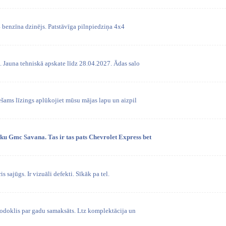
4 benzīna dzinējs. Patstāvīga pilnpiedziņa 4x4
 Jauna tehniskā apskate līdz 28.04.2027. Ādas salo
ešams līzings aplūkojiet mūsu mājas lapu un aizpil
u Gmc Savana. Tas ir tas pats Chevrolet Express bet
is sajūgs. Ir vizuāli defekti. Sīkāk pa tel.
nodoklis par gadu samaksāts. Ltz komplektācija un