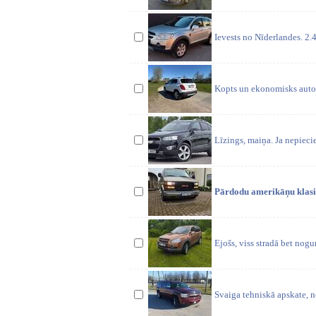
Ievests no Nīderlandes. 2.
Kopts un ekonomisks auto.
Līzings, maiņa. Ja nepieci
Pārdodu amerikāņu klasik
Ejošs, viss stradā bet nogur
Svaiga tehniskā apskate, 