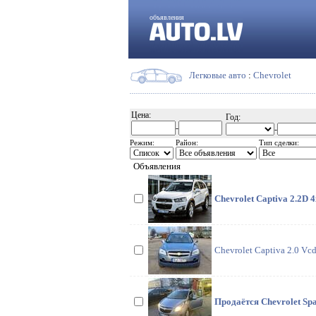
объявления
Легковые авто
:
Chevrolet
Цена:
Год:
-
-
Режим:
Район:
Тип сделки:
Объявления
Chevrolet Captiva 2.2D 4x
Chevrolet Captiva 2.0 Vc
Продаётся Chevrolet Spa