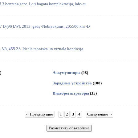
.3 benzīns/gāze. Ļoti bagata komplektācija, labs au
.7 D (96 kW), 2013. gads -Nobraukums: 205500 km -D
 V8, 455 ZS. Ideālā tehniskā un vizuālā kondīcijā.
)
Аккумуляторы
(98)
Зарядные устройства
(108)
Видеорегистраторы
(35)
Предыдущие
1
2
3
4
Следующие