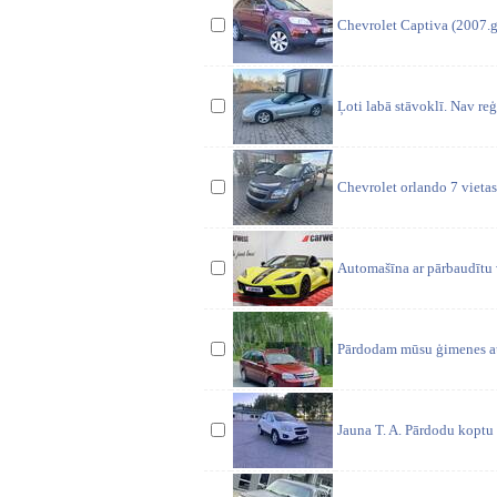
Chevrolet Captiva (2007.g
Ļoti labā stāvoklī. Nav reģi
Chevrolet orlando 7 vietas
Automašīna ar pārbaudītu 
Pārdodam mūsu ģimenes aut
Jauna T. A. Pārdodu koptu 