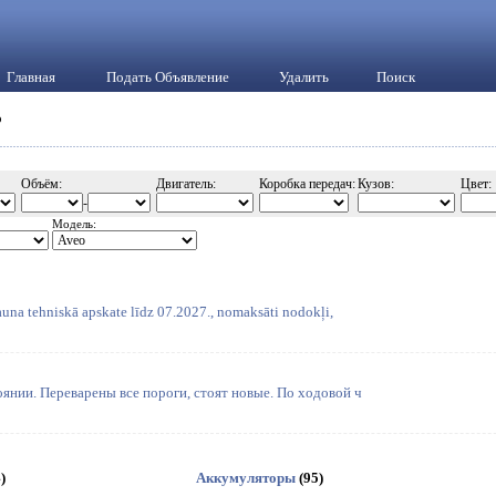
Главная
Подать Объявление
Удалить
Поиск
o
Объём:
Двигатель:
Коробка передач:
Кузов:
Цвет:
-
Модель:
auna tehniskā apskate līdz 07.2027., nomaksāti nodokļi,
нии. Переварены все пороги, стоят новые. По ходовой ч
)
Аккумуляторы
(95)