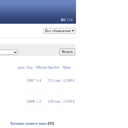
RU
|
LV
дата
Год
Объём
Пробег
Цена
2007
1.4
211 тыс.
1,590 €
2009
1.2
120 тыс.
1,550 €
Камеры заднего вида
(55)