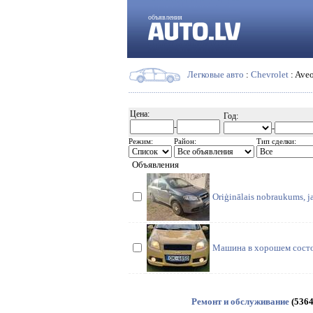
объявления
Легковые авто
:
Chevrolet
: Ave
Цена:
Год:
-
-
Режим:
Район:
Тип сделки:
Объявления
Oriģinālais nobraukums, j
Машина в хорошем состоя
Ремонт и обслуживание
(5364