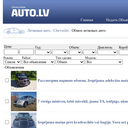
объявления
Главная
Подать Объя
Легковые авто
:
Chevrolet
: Обмен легковых авто
Цена:
Год:
Объём:
Двигатель:
Короб
-
-
-
Режим:
Район:
Тип сделки:
Модель:
Объявления
Рассмотрим вариант обмена. Iespējama adekvāta mai
7 vietigs miniven, labā stāvokli, jauna TA, ietilpigs, akur
Iespējama maiņa pret kvadraciklu vai bagiju. Varu arī