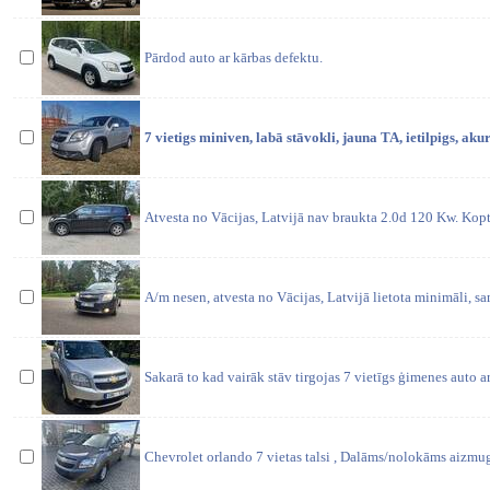
Pārdod auto ar kārbas defektu.
7 vietigs miniven, labā stāvokli, jauna TA, ietilpigs, akur
Atvesta no Vācijas, Latvijā nav braukta 2.0d 120 Kw. Kopt
A/m nesen, atvesta no Vācijas, Latvijā lietota minimāli, sam
Sakarā to kad vairāk stāv tirgojas 7 vietīgs ģimenes auto 
Chevrolet orlando 7 vietas talsi , Dalāms/nolokāms aizmug