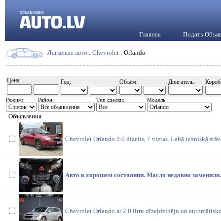
объявления
Главная
Подать Объя
Легковые авто
:
Chevrolet
: Orlando
Цена:
Год:
Объём:
Двигатель:
Короб
-
-
-
Режим:
Район:
Тип сделки:
Модель:
Объявления
Chevrolet Orlando 2.0 dizelis, 7 vietas. Labā tehniskā stā
Авто в хорошем состоянии. Масло недавно заменили
Chevrolet Orlando ar 2.0 litru dīzeļdzinēju un automātisk