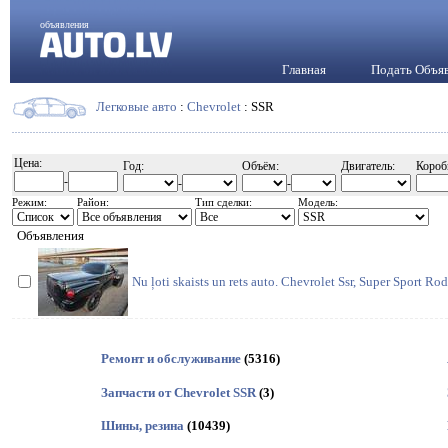
объявления
Главная
Подать Объя
Легковые авто
:
Chevrolet
: SSR
Цена:
Год:
Объём:
Двигатель:
Короб
-
-
-
Режим:
Район:
Тип сделки:
Модель:
Объявления
Nu ļoti skaists un rets auto. Chevrolet Ssr, Super Sport Rod
Ремонт и обслуживание
(5316)
Запчасти от Chevrolet SSR
(3)
Шины, резина
(10439)