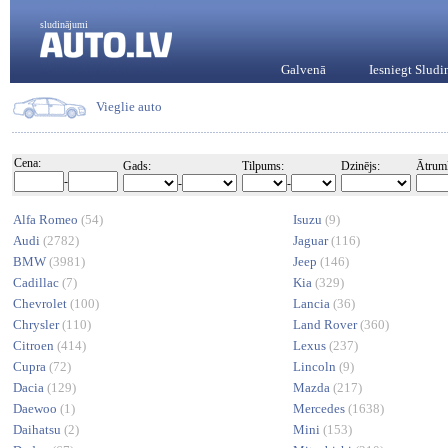
sludinājumi
Galvenā
Iesniegt Slud
Vieglie auto
Cena:
Gads:
Tilpums:
Dzinējs:
Ātrum
-
-
-
Alfa Romeo
(54)
Isuzu
(9)
Audi
(2782)
Jaguar
(116)
BMW
(3981)
Jeep
(146)
Cadillac
(7)
Kia
(329)
Chevrolet
(100)
Lancia
(36)
Chrysler
(110)
Land Rover
(360)
Citroen
(414)
Lexus
(237)
Cupra
(72)
Lincoln
(9)
Dacia
(129)
Mazda
(217)
Daewoo
(1)
Mercedes
(1638)
Daihatsu
(2)
Mini
(153)