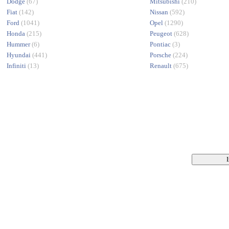
Dodge
(67)
Mitsubishi
(210)
Fiat
(142)
Nissan
(592)
Ford
(1041)
Opel
(1290)
Honda
(215)
Peugeot
(628)
Hummer
(6)
Pontiac
(3)
Hyundai
(441)
Porsche
(224)
Infiniti
(13)
Renault
(675)