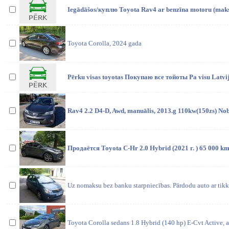
Iegādāšos/куплю Toyota Rav4 ar benzīna motoru (maksāj
Toyota Corolla, 2024 gada
Pērku visas toyotas Покупаю все тойоты Pa visu Latv
Rav4 2.2 D4-D, Awd, manuālis, 2013.g 110kw(150zs) N
Продаётся Toyota C-Hr 2.0 Hybrid (2021 г. ) 65 000 k
Uz nomaksu bez banku starpniecības. Pārdodu auto ar tikk
Toyota Corolla sedans 1.8 Hybrid (140 hp) E-Cvt Active, 