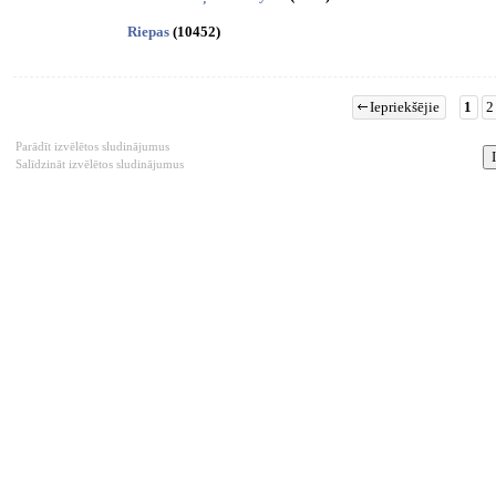
Riepas
(10452)
Iepriekšējie
1
2
Parādīt izvēlētos sludinājumus
Salīdzināt izvēlētos sludinājumus