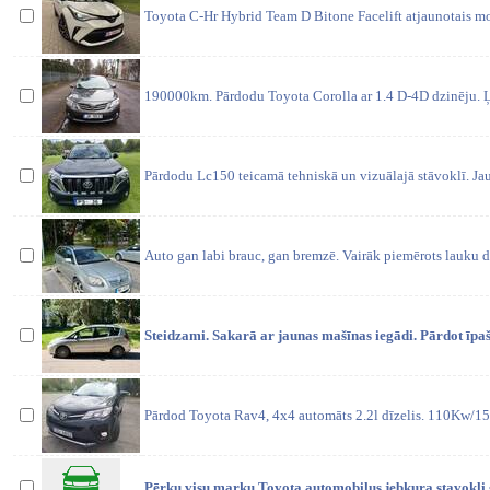
Toyota C-Hr Hybrid Team D Bitone Facelift atjaunotais m
190000km. Pārdodu Toyota Corolla ar 1.4 D-4D dzinēju. Ļ
Pārdodu Lc150 teicamā tehniskā un vizuālajā stāvoklī. Ja
Auto gan labi brauc, gan bremzē. Vairāk piemērots lauku 
Steidzami. Sakarā ar jaunas mašīnas iegādi. Pārdot īpaš
Pārdod Toyota Rav4, 4x4 automāts 2.2l dīzelis. 110Kw/15
Pērku visu marku Toyota automobiļus jebkura stavokli 