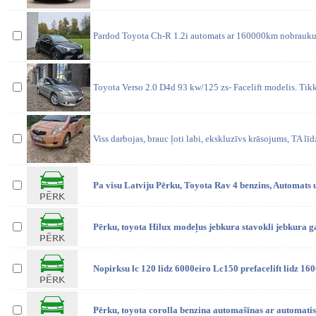
Pardod Toyota Ch-R 1.2i automats ar 160000km nobrauku
Toyota Verso 2.0 D4d 93 kw/125 zs- Facelift modelis. Tik
Viss darbojas, brauc ļoti labi, ekskluzīvs krāsojums, TA lī
Pa visu Latviju Pērku, Toyota Rav 4 benzins, Automats 
Pērku, toyota Hilux modeļus jebkura stavokli jebkura g
Nopirksu lc 120 lidz 6000eiro Lc150 prefacelift lidz 16
Pērku, toyota corolla benzina automašīnas ar automati