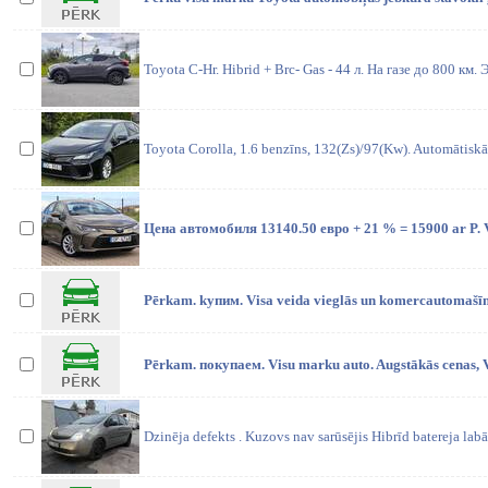
Toyota C-Hr. Hibrid + Brc- Gas - 44 л. На газе до 800 км.
Toyota Corolla, 1.6 benzīns, 132(Zs)/97(Kw). Automātiskā
Цена автомобиля 13140.50 евро + 21 % = 15900 ar P. V.
Pērkam. kупим. Visa veida vieglās un komercautomašī
Pērkam. покупаем. Visu marku auto. Augstākās cenas, V
Dzinēja defekts . Kuzovs nav sarūsējis Hibrīd batereja lab