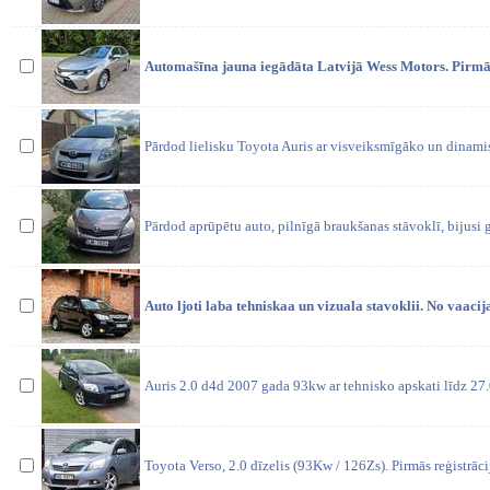
Automašīna jauna iegādāta Latvijā Wess Motors. Pirmā r
Pārdod lielisku Toyota Auris ar visveiksmīgāko un dinami
Pārdod aprūpētu auto, pilnīgā braukšanas stāvoklī, bijusi 
Auto ljoti laba tehniskaa un vizuala stavoklii. No vaacij
Auris 2.0 d4d 2007 gada 93kw ar tehnisko apskati līdz 27
Toyota Verso, 2.0 dīzelis (93Kw / 126Zs). Pirmās reģistrāci