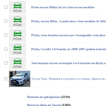
Perku toyota Hillux kā ari citus toyota modelus
Pērku, toyota Hilux , Landcruiser visus modeļus Ar defe
Pērku, visas benzina toyotas par vissaugstāko cenu jūsu
Pērku, Corolla 1.6 benzins no 2000-2007 gadam ieskait
Jusu benzina toyotu sarusejušo rav4 benzina un dizela au
Toyota Yaris. Машина в хорошем состоянии. Двигатель 
Remonts un apkalpošana
(5319)
Rezerves daļas no Toyota
(1383)