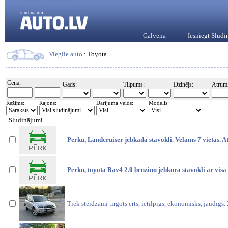
sludinājumi
Galvenā
Iesniegt Slud
Vieglie auto
: Toyota
Cena:
Gads:
Tilpums:
Dzinējs:
Ātrum
-
-
-
Režīms:
Rajons:
Darījuma veids:
Modelis:
Sludinājumi
Pērku, Landcruiser jebkada stavokli. Velams 7 vietas. A
Pērku, toyota Rav4 2.0 benzinu jebkura stavokli ar visa
Tiek steidzami tirgots ērts, ietilpīgs, ekonomisks, jaudīgs.