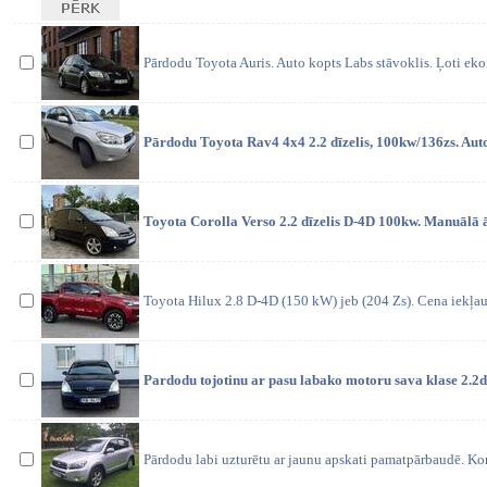
Pārdodu Toyota Auris. Auto kopts Labs stāvoklis. Ļoti eko
Pārdodu Toyota Rav4 4x4 2.2 dīzelis, 100kw/136zs. Auto
Toyota Corolla Verso 2.2 dīzelis D-4D 100kw. Manuālā 
Toyota Hilux 2.8 D-4D (150 kW) jeb (204 Zs). Cena iekļa
Pardodu tojotinu ar pasu labako motoru sava klase 2.
Pārdodu labi uzturētu ar jaunu apskati pamatpārbaudē. Kon