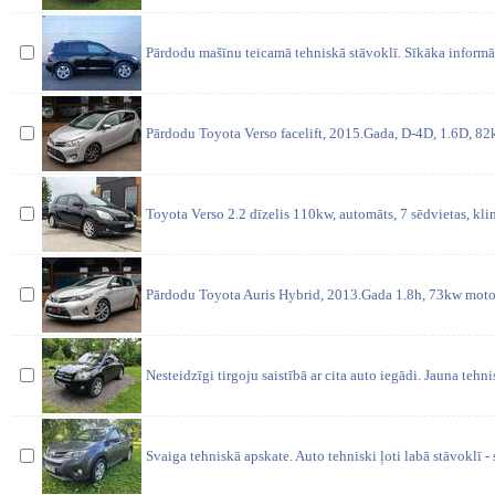
Pārdodu mašīnu teicamā tehniskā stāvoklī. Sīkāka informāc
Pārdodu Toyota Verso facelift, 2015.Gada, D-4D, 1.6D, 8
Toyota Verso 2.2 dīzelis 110kw, automāts, 7 sēdvietas, kli
Pārdodu Toyota Auris Hybrid, 2013.Gada 1.8h, 73kw motor
Nesteidzīgi tirgoju saistībā ar cita auto iegādi. Jauna tehni
Svaiga tehniskā apskate. Auto tehniski ļoti labā stāvoklī - 