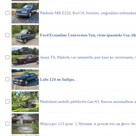
Pārdodu MB E220, Kw110, benzīns, oriģinālais nobraukum
Ford Econoline Conversion Van, viens ipasnieks Usa, tiko
Jauna TA, Pārdošu vai samainīšu pret kaut ko interesantu,
Labs 124 no Italijas.
Pārdošanā unikāli pārbūvēts Gaz-63. Kravas automašīnas a
Мерседес 123 купе. 2.3бензин. и детали что на фото. бе