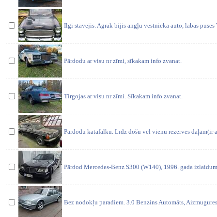
Ilgi stāvējis. Agrāk bijis angļu vēstnieka auto, labās puse
Pārdodu ar visu nr zīmi, sīkakam info zvanat.
Tirgojas ar visu nr zīmi. Sīkakam info zvanat.
Pārdodu katafalku. Līdz došu vēl vienu rezerves daļām(ir 
Pārdod Mercedes-Benz S300 (W140), 1996. gada izlaidum
Bez nodokļu paradiem. 3.0 Benzins Automāts, Aizmugures