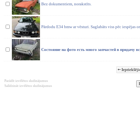
Bez dokumentiem, norakstīts.
Pārdodu E34 bmw ar vēsturi. Saglabāts viss pēc iespējas o
Состояние на фото есть много запчастей в придачу в
Iepriekšēji
Parādīt izvēlētos sludinājumus
Salīdzināt izvēlētos sludinājumus