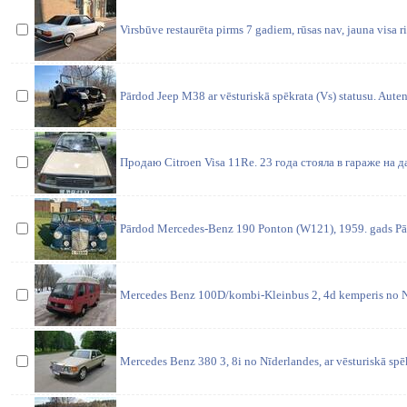
Virsbūve restaurēta pirms 7 gadiem, rūsas nav, jauna visa ri
Pārdod Jeep M38 ar vēsturiskā spēkrata (Vs) statusu. Auten
Продаю Citroen Visa 11Re. 23 года стояла в гараже на да
Pārdod Mercedes-Benz 190 Ponton (W121), 1959. gads Pā
Mercedes Benz 100D/kombi-Kleinbus 2, 4d kemperis no N
Mercedes Benz 380 3, 8i no Nīderlandes, ar vēsturiskā spēk