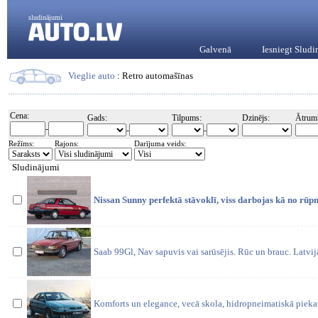
sludinājumi
Galvenā
Iesniegt Slud
Vieglie auto
: Retro automašīnas
Cena:
Gads:
Tilpums:
Dzinējs:
Ātrum
-
-
-
Režīms:
Rajons:
Darījuma veids:
Sludinājumi
Nissan Sunny perfektā stāvoklī, viss darbojas kā no rūp
Saab 99Gl, Nav sapuvis vai sarūsējis. Rūc un brauc. Latvij
Komforts un elegance, vecā skola, hidropneimatiskā piekar