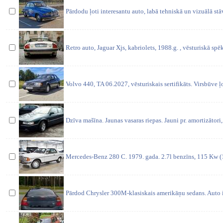
Pārdodu ļoti interesantu auto, labā tehniskā un vizuālā stā
Retro auto, Jaguar Xjs, kabriolets, 1988.g. , vēsturiskā spēk
Volvo 440, TA 06.2027, vēsturiskais sertifikāts. Virsbūve ļo
Dzīva mašīna. Jaunas vasaras riepas. Jauni pr. amortizātori,
Mercedes-Benz 280 C. 1979. gada. 2.7l benzīns, 115 Kw (
Pārdod Chrysler 300M-klasiskais amerikāņu sedans. Auto i