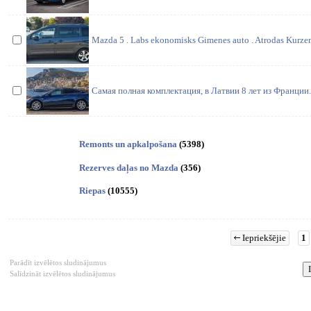
Mazda 5 . Labs ekonomisks Gimenes auto . Atrodas Kurzem
Самая полная комплектация, в Латвии 8 лет из Франции
Remonts un apkalpošana
(5398)
Rezerves daļas no Mazda
(356)
Riepas
(10555)
Iepriekšējie
1
Parādīt izvēlētos sludinājumus
Salīdzināt izvēlētos sludinājumus