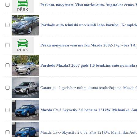
Pērkam. покупаем. Visu marku auto. Augstākās cenas. V
Pārdodu auto tehniski un vizuāli labā kārtībā . Komplek
Pērku покупaем visu marku Mazda 2002-17g. - bez TA, 
Pardodu Mazda3 2007 gads 1.6 bendzins auto normala st
Garantija - 1 gads bez nobraukuma ierobežojuma. Mazda 
Mazda Cx-5 Skyactiv 2.0 benzīns 121kW, Mehānika. Auto
Mazda Cx-5 Skyactiv 2.0 benzīns 121kW, Mehānika. Auto 