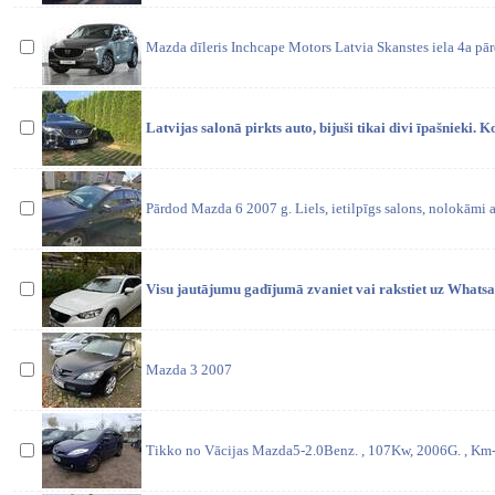
Mazda dīleris Inchcape Motors Latvia Skanstes iela 4a p
Latvijas salonā pirkts auto, bijuši tikai divi īpašnieki. K
Pārdod Mazda 6 2007 g. Liels, ietilpīgs salons, nolokāmi 
Visu jautājumu gadījumā zvaniet vai rakstiet uz Whats
Mazda 3 2007
Tikko no Vācijas Mazda5-2.0Benz. , 107Kw, 2006G. , K