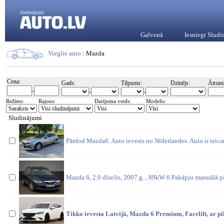
sludinājumi
Galvenā
Iesniegt Slud
Vieglie auto
: Mazda
Cena:
Gads:
Tilpums:
Dzinējs:
Ātrum
-
-
-
Režīms:
Rajons:
Darījuma veids:
Modelis:
Sludinājumi
Pārdod Mazda6. Auto ievests no Nīderlandes. Auto ir teic
Mazda 6, 2.0 dīzelis, 2007.g. , 89kW 6 Pakāpju manuālā 
Tikko ievesta Latvijā, Mazda 6 Premium, Facelift, ar 