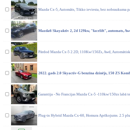
Mazda Cx-5, Automāts, Tikko ieviesta, bez nobraukuma pa
Mazda6 Skayaktiv 2, 2d 129kw, "facelift", automats, Aw
Pārdod Mazda Cx-5 2.2D, 110Kw/150Zs, Awd, Automātiskā
2022. gads 2.0 Skyactiv-G benzīna dzinējs, 150 ZS Komb
Garantija - No Francijas Mazda Cx-5 -110kw/150zs labā te
Plug-in Hybrid Mazda Cx-60, Homura Aprīkojums. 2.5 plu