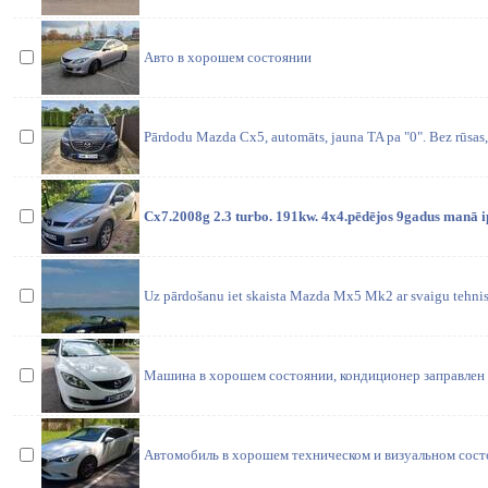
Авто в хорошем состоянии
Pārdodu Mazda Cx5, automāts, jauna TA pa "0". Bez rūsas, k
Cx7.2008g 2.3 turbo. 191kw. 4x4.pēdējos 9gadus manā i
Uz pārdošanu iet skaista Mazda Mx5 Mk2 ar svaigu tehnis
Машина в хорошем состоянии, кондиционер заправлен и
Автомобиль в хорошем техническом и визуальном сост