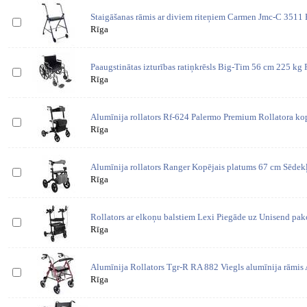
Staigāšanas rāmis ar diviem riteņiem Carmen Jmc-C 3511 P
Rīga
Paaugstinātas izturības ratiņkrēsls Big-Tim 56 cm 225 kg 
Rīga
Alumīnija rollators Rf-624 Palermo Premium Rollatora kop
Rīga
Alumīnija rollators Ranger Kopējais platums 67 cm Sēde
Rīga
Rollators ar elkoņu balstiem Lexi Piegāde uz Unisend pak
Rīga
Alumīnija Rollators Tgr-R RA 882 Viegls alumīnija rāmis
Rīga