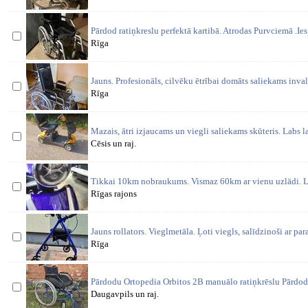
Pārdod ratiņkreslu perfektā kartibā. Atrodas Purvciemā .I
Rīga
Jauns. Profesionāls, cilvēku ētrībai domāts saliekams inval
Rīga
Mazais, ātri izjaucams un viegli saliekams skūteris. Labs l
Cēsis un raj.
Tikkai 10km nobraukums. Vismaz 60km ar vienu uzlādi. La
Rīgas rajons
Jauns rollators. Vieglmetāla. Ļoti viegls, salīdzinoši ar par
Rīga
Pārdodu Ortopedia Orbitos 2B manuālo ratiņkrēslu Pārdod
Daugavpils un raj.