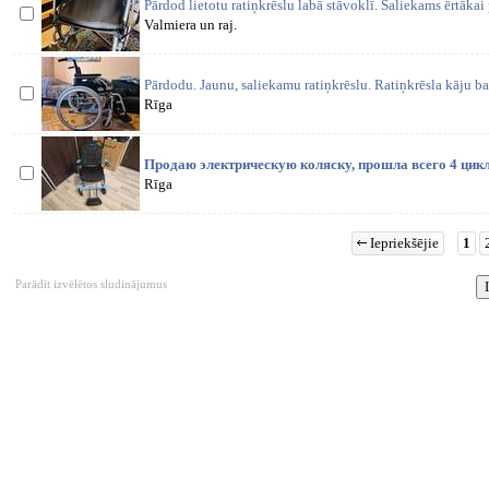
Pārdod lietotu ratiņkrēslu labā stāvoklī. Saliekams ērtākai
Valmiera un raj.
Pārdodu. Jaunu, saliekamu ratiņkrēslu. Ratiņkrēsla kāju bal
Rīga
Продаю электрическую коляску, прошла всего 4 цикла
Rīga
Iepriekšējie
1
Parādīt izvēlētos sludinājumus