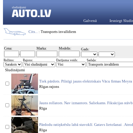
sludinājumi
Galvenā
Iesniegt Slud
Cits...
: Transports invalīdiem
Cena:
Marka:
Modelis:
Gads:
-
-
Režīms:
Rajons:
Darījuma veids:
Sadaļa:
Sludinājumi
Tiek pārdots. Pilnīgi jauns elektriskais Vācu firmas Meyra r
Rīgas rajons
Jauns rollators. Nav izmantots. Saliekams. Fiksācijas stāv
Rīga
Pārdodu ratiņkrēslu labā stavoklī. Gatavs lietošanai . Atro
Rīga