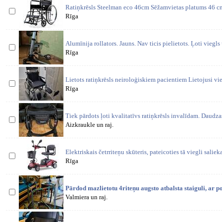
Ratiņkrēsls Steelman eco 46cm Sēžamvietas platums 46 cm
Rīga
Alumīnija rollators. Jauns. Nav ticis pielietots. Ļoti vieg
Rīga
Lietots ratiņkrēsls neiroloģiskiem pacientiem Lietojusi vi
Rīga
Tiek pārdots ļoti kvalitatīvs ratiņkrēsls invalīdam. Daudza
Aizkraukle un raj.
Elektriskais četrriteņu skūteris, pateicoties tā viegli saliek
Rīga
Pārdod mazlietotu 4riteņu augsto atbalsta staiguli, ar p
Valmiera un raj.