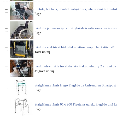
Lietots, bet labs, invalīdu ratiņkrēsls, labā stāvoklī. Ir sa
Rīga
Pārdodu jaunus ratiņus. Ratiņkrēsls ir saliekams. Ievietosi
Rīga
Pārdodu elektriski hidrolisku ratiņu rampu, labā stāvoklī.
Talsi un raj.
Pardot elektriskie invalida raty 4 akumulatory 2 atrumi uz
Jelgava un raj.
Staigāšanas rāmis Hugo Piegāde uz Unisend un Smartpost 
Rīga
Staigāšanas rāmis 01-3900 Pieejams uzreiz Piegāde visā L
Rīga