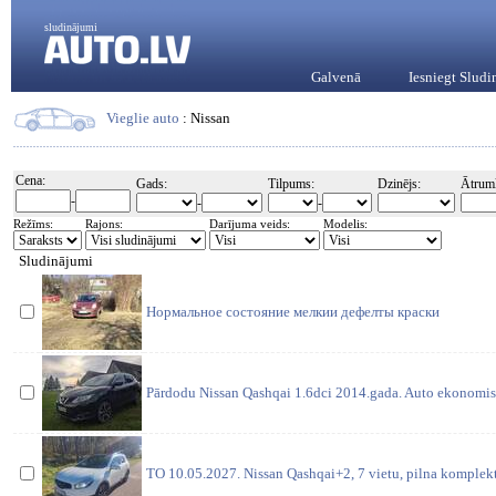
sludinājumi
Galvenā
Iesniegt Slud
Vieglie auto
: Nissan
Cena:
Gads:
Tilpums:
Dzinējs:
Ātrum
-
-
-
Režīms:
Rajons:
Darījuma veids:
Modelis:
Sludinājumi
Нормальное состояние мелкии дефелты краски
Pārdodu Nissan Qashqai 1.6dci 2014.gada. Auto ekonomis
TO 10.05.2027. Nissan Qashqai+2, 7 vietu, pilna komplek