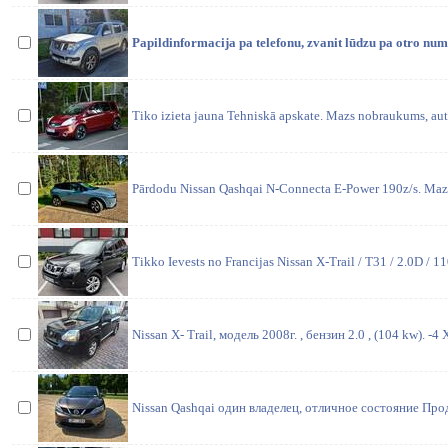
Papildinformacija pa telefonu, zvanit lūdzu pa otro nu
Tiko izieta jauna Tehniskā apskate. Mazs nobraukums, auto
Pārdodu Nissan Qashqai N-Connecta E-Power 190z/s. Maz
Tikko Ievests no Francijas Nissan X-Trail / T31 / 2.0D / 1
Nissan X- Trail, модель 2008г. , бензин 2.0 , (104 kw). -4
Nissan Qashqai один владелец, отличное состояние П