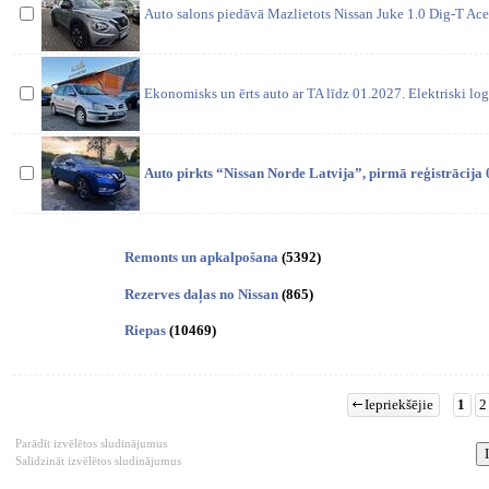
Auto salons piedāvā Mazlietots Nissan Juke 1.0 Dig-T Ac
Ekonomisks un ērts auto ar TA līdz 01.2027. Elektriski log
Auto pirkts “Nissan Norde Latvija”, pirmā reģistrācija
Remonts un apkalpošana
(5392)
Rezerves daļas no Nissan
(865)
Riepas
(10469)
Iepriekšējie
1
2
Parādīt izvēlētos sludinājumus
Salīdzināt izvēlētos sludinājumus