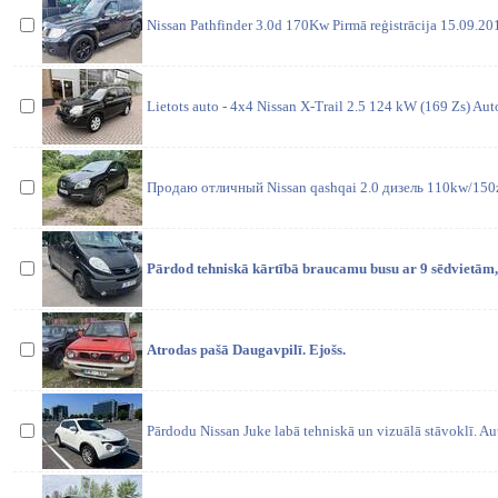
Nissan Pathfinder 3.0d 170Kw Pirmā reģistrācija 15.09.2
Lietots auto - 4x4 Nissan X-Trail 2.5 124 kW (169 Zs) Au
Продаю отличный Nissan qashqai 2.0 дизель 110kw/150
Pārdod tehniskā kārtībā braucamu busu ar 9 sēdvietām,
Atrodas pašā Daugavpilī. Ejošs.
Pārdodu Nissan Juke labā tehniskā un vizuālā stāvoklī. Au