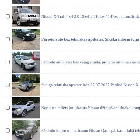
Nissan X-Trail 4x4 2.0 Dīzelis 110kw / 147zs , automātis
Pārodu auto bez tehniskās apskates. Sīkāka informācija 
Pardodu auto. viss kas vajag strada. protams auto nau no sa
Svaiga tehniskā apskate līdz 27.07.2027 Pārdod Nissan X-
Kopts un mīlēts ļoti skaists Nissan džipiņš ar pilnāko ko
Pārdodu koptu un uzticamu Nissan Qashqai, kas ir labā teh