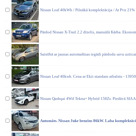
Nissan Leaf 40kWh / Pilnākā komplektācija / Ar Pvn 21% P
Pārdod Nissan X-Trail 2.2 dīzelis, manuālā Kārba. Ekonom
Saistībā ar jaunas automašīnas iegādi pārdodu savu uzti
Nissan Leaf 40kwh. Cena ar Ekii standaru atbalstu - 13950
Nissan Qashqai 4Wd Tekna+ Hybrid 158Zs. Piedāvā SIA An
Automāts. Nissan Juke benzīns 86kW. Laba komplektāci