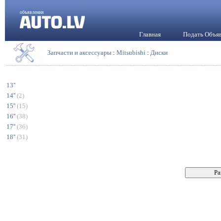
объявления
Главная
Подать Объя
Запчасти и аксессуары
:
Mitsubishi
:
Диски
13''
14''
(2)
15''
(15)
16''
(38)
17''
(36)
18''
(31)