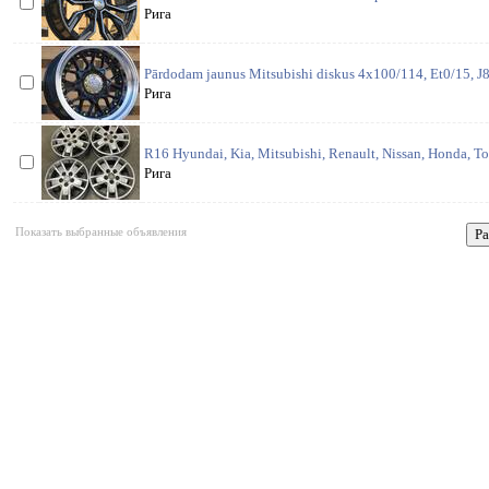
Рига
Pārdodam jaunus Mitsubishi diskus 4x100/114, Et0/15, J
Рига
R16 Hyundai, Kia, Mitsubishi, Renault, Nissan, Honda, T
Рига
Показать выбранные объявления