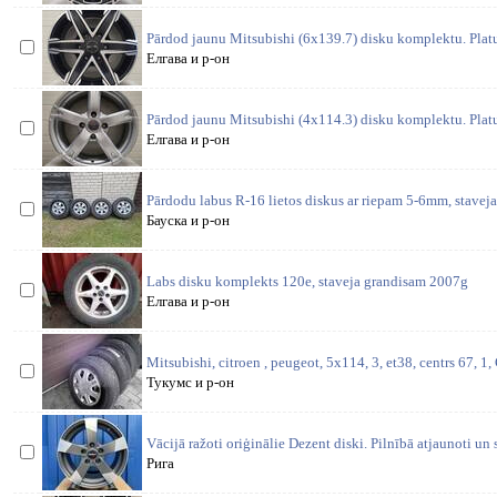
Pārdod jaunu Mitsubishi (6x139.7) disku komplektu. Platu
Елгава и р-он
Pārdod jaunu Mitsubishi (4x114.3) disku komplektu. Platu
Елгава и р-он
Pārdodu labus R-16 lietos diskus ar riepam 5-6mm, staveja
Бауска и р-он
Labs disku komplekts 120e, staveja grandisam 2007g
Елгава и р-он
Mitsubishi, citroen , peugeot, 5x114, 3, et38, centrs 67, 1,
Тукумс и р-он
Vācijā ražoti oriģinālie Dezent diski. Pilnībā atjaunoti un
Рига