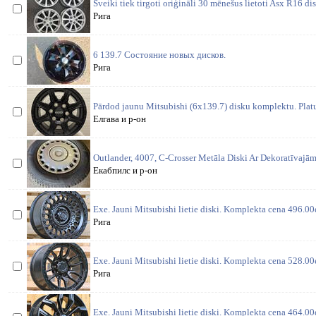
Sveiki tiek tirgoti oriģināli 30 mēnešus lietoti Asx R16 di
Рига
6 139.7 Состояние новых дисков.
Рига
Pārdod jaunu Mitsubishi (6x139.7) disku komplektu. Platu
Елгава и р-он
Outlander, 4007, C-Crosser Metāla Diski Ar Dekoratīvajā
Екабпилс и р-он
Exe. Jauni Mitsubishi lietie diski. Komplekta cena 496.00
Рига
Exe. Jauni Mitsubishi lietie diski. Komplekta cena 528.00
Рига
Exe. Jauni Mitsubishi lietie diski. Komplekta cena 464.00