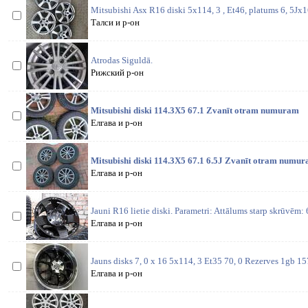
Mitsubishi Asx R16 diski 5x114, 3 , Et46, platums 6, 5Jx
Талси и р-он
Atrodas Siguldā.
Рижский р-он
Mitsubishi diski 114.3X5 67.1 Zvanīt otram numuram
Елгава и р-он
Mitsubishi diski 114.3X5 67.1 6.5J Zvanīt otram numu
Елгава и р-он
Jauni R16 lietie diski. Parametri: Attālums starp skrūvēm
Елгава и р-он
Jauns disks 7, 0 x 16 5x114, 3 Et35 70, 0 Rezerves 1gb 15
Елгава и р-он