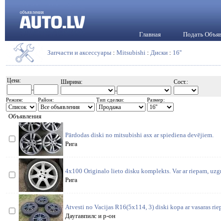
объявления
Главная
Подать Объя
Запчасти и аксессуары
:
Mitsubishi
:
Диски
:
16''
Цена:
Ширина:
Сост.:
-
-
Режим:
Район:
Тип сделки:
Размер:
Объявления
Pārdodas diski no mitsubishi asx ar spiediena devējiem.
Рига
4x100 Originalo lieto disku komplekts. Var ar riepam, uzg
Рига
Atvesti no Vacijas R16(5x114, 3) diski kopa ar vasaras 
Даугавпилс и р-он