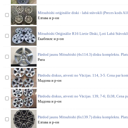
Mitsubishi oriģinālie diski - labā stāvoklī (Preces kods A
Елгава и р-он
Mitsubishi Oriģinālie R16 Lietie Diski, Ļoti Labā Stāvoklī
Екабпилс и р-он
Pārdod jaunu Mitsubishi (4x114.3) disku komplektu. Platu
Рига
Pārdodu diskus, atvesti no Vācijas. 114, 3-5. Cena par kom
Мадона и р-он
Pārdodu diskus, atvesti no Vācijas. 139, 7-6; Et38, Cena 
Мадона и р-он
Pārdod jaunu Mitsubishi (6x139.7) disku komplektu. Platu
Елгава и р-он