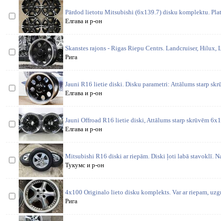
Pārdod lietotu Mitsubishi (6x139.7) disku komplektu. Plat
Елгава и р-он
Skanstes rajons - Rigas Riepu Centrs. Landcruiser, Hilux, 
Рига
Jauni R16 lietie diski. Disku parametri: Attālums starp sk
Елгава и р-он
Jauni Offroad R16 lietie diski, Attālums starp skrūvēm 6x
Елгава и р-он
Mitsubishi R16 diski ar riepām. Diski ļoti labā stavoklī. Na
Тукумс и р-он
4x100 Originalo lieto disku komplekts. Var ar riepam, uzg
Рига