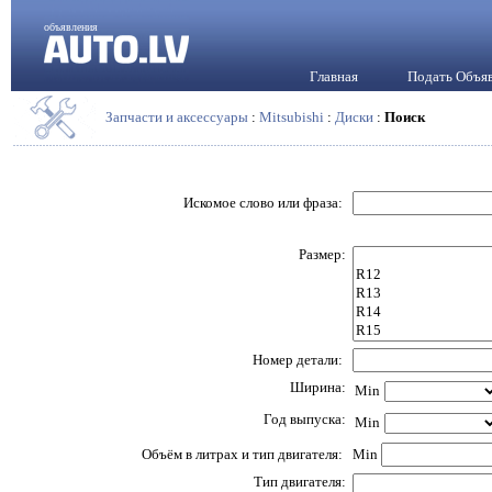
объявления
Главная
Подать Объя
Запчасти и аксессуары
:
Mitsubishi
:
Диски
:
Поиск
Искомое слово или фраза:
Размер:
Номер детали:
Ширина:
Min
Год выпуска:
Min
Объём в литрах и тип двигателя:
Min
Тип двигателя: