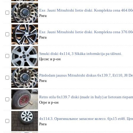
Exe. Jauni Mitsubishi lietie diski. Komplekta cena 464.00
Рига
Exe. Jauni Mitsubishi lietie diski. Komplekta cena 376.00
Рига
Smuki diski 4x114, 3 Sīkāka informācija pa tālruni.
Цесис и р-он
Pārdodam jaunus Mitsubishi diskus 6x139.7, Et110, J8 D
Рига
Retro stila 6x139.7 diski (made in Italy) ar lietotam riep
Огре и р-он
4x114.3. Оригинальное запасное колесо. 6jx15 et46. Це
Рига