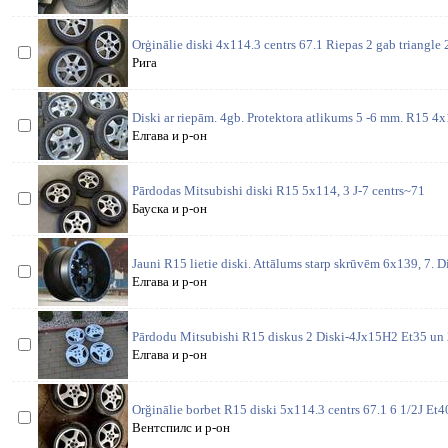
Orģinālie diski 4x114.3 centrs 67.1 Riepas 2 gab triangle
Рига
Diski ar riepām. 4gb. Protektora atlikums 5 -6 mm. R15 4x1
Елгава и р-он
Pārdodas Mitsubishi diski R15 5x114, 3 J-7 centrs~71
Бауска и р-он
Jauni R15 lietie diski. Attālums starp skrūvēm 6x139, 7. 
Елгава и р-он
Pārdodu Mitsubishi R15 diskus 2 Diski-4Jx15H2 Et35 un 
Елгава и р-он
Orğinālie borbet R15 diski 5x114.3 centrs 67.1 6 1/2J Et
Вентспилс и р-он