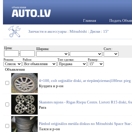
объявления
Главная
Подать Объя
Запчасти и аксессуары
:
Mitsubishi
:
Диски
:
15''
Цена:
Ширина:
Сост.:
-
-
Режим:
Район:
Тип сделки:
Размер:
Объявления
4×100, colt orģinālie diski, ar riepām(ziemas)180eur. pieg 
Кулдига и р-он
Skanstes rajons - Rigas Riepu Centrs. Lietoti R15 diski, 6
Рига
Pārdod oriģinālos metāla diskus no Mitsubishi Space Star 
Талси и р-он