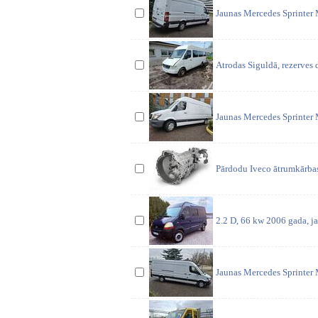
Jaunas Mercedes Sprinter 
Atrodas Siguldā, rezerves d
Jaunas Mercedes Sprinter 
Pārdodu Iveco ātrumkārbas 
2.2 D, 66 kw 2006 gada, jau
Jaunas Mercedes Sprinter 