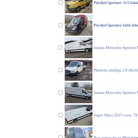
Pārdod Sprinter 515 labā
Pārdod Sprinter labā teh
Jaunas Mercedes Sprinter 
Pārdodu jaudīgu 2.8 dīzel
Jaunas Mercedes Sprinter 
Super Maxi 2025 cena. 79 
Все запчасти от Mercedes