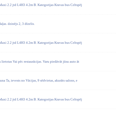
Maxi 2.2 jtd L4H3 4.2m B. Kategorijas Kravas bus Celtspēj
aļas. dzinējs 2, 3 dīzelis.
Maxi 2.2 jtd L4H3 4.2m B. Kategorijas Kravas bus Celtspēj
lietotas Vai pēc restaurācijas. Varu piedāvāt jūsu auto āt
na Ta, ievests no Vācijas, 9 sēdvietas, akurāts salons, e
Maxi 2.2 jtd L4H3 4.2m B. Kategorijas Kravas bus Celtspēj