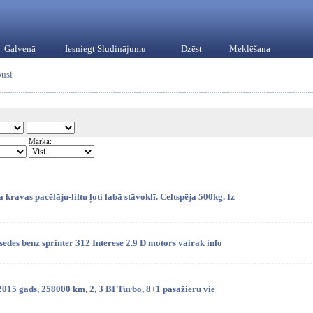
Galvenā
Iesniegt Sludinājumu
Dzēst
Meklēšana
usi
-
Marka:
avas pacēlāju-liftu ļoti labā stāvoklī. Celtspēja 500kg. Iz
sedes benz sprinter 312 Interese 2.9 D motors vairak info
15 gads, 258000 km, 2, 3 BI Turbo, 8+1 pasažieru vie