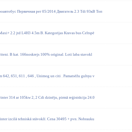
роавтобус Первичная рег 05/2014 Двигатель 2.3 Tdi 93кВ Топ
Maxi+ 2.2 jtd L4H3 4.5m B. Kategorijas Kravas bus Celtspē
teni. B kat. 166noskrejs 100% original. Loti laba stavokl
 642, 651, 611 , 646 , Unimog un citi . Pamatsēžu gultņu v
ter 314 ar 105kw 2, 2 Cdi dzinēju, pirmā reģistrācija 24.0
nter izcilā tehniskā stāvoklī. Cena 30495 + pvn. Nobrauku