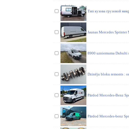
Тип кузова грузовой мик
Jaunas Mercedes Sprinter 
8900 uzniemuma Dubulti ri
Dzinēju bloku remonts : om
Pārdod Mercedes-Benz Sprin
Pārdod Mercedes-benz Spri