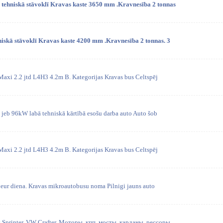
 tehniskā stāvoklī Kravas kaste 3650 mm .Kravnesība 2 tonnas
niskā stāvoklī Kravas kaste 4200 mm .Kravnesība 2 tonnas. 3
Maxi 2.2 jtd L4H3 4.2m B. Kategorijas Kravas bus Celtspēj
i jeb 96kW labā tehniskā kārtībā esošu darba auto Auto šob
Maxi 2.2 jtd L4H3 4.2m B. Kategorijas Kravas bus Celtspēj
eur diena. Kravas mikroautobusu noma Pilnigi jauns auto
 Sprinter, VW Crafter. Моторы, кпп, мосты, карданы, рессоры.