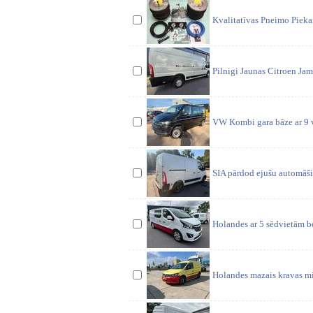
Kvalitatīvas Pneimo Piekare
Pilnigi Jaunas Citroen Jam
VW Kombi gara bāze ar 9 v
SIA pārdod ejušu automāšin
Holandes ar 5 sēdvietām b
Holandes mazais kravas m