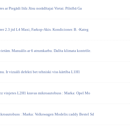
s ar Piegādi līdz Jūsu norādītajai Vietai. Pilnībā Ga
rer 2.3 jtd L4 Maxi, Farkop-Akis. Kondicioner. B. -Kateg
ietām. Manuālis ar 6 atrumkarbu. Dalīta klimata kontrōle.
u. Ir vizuāli defekti bet tehniski viss kārtība L1H1
ez vinjetes L2H1 kravas mikroautobuss : Marka: Opel Mo
ikroautobuss : Marka: Volkswagen Modelis:caddy Bestel Sd