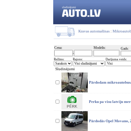
sludinājumi
Kravas automašīnas
:
Mikroautob
Cena:
Modelis:
Gads:
-
Režīms:
Rajons:
Darījuma veids:
Sludinājumi
Pārdodam mikroautobusa kr
Perku pa visu latviju mer
Pārdodās Opel Movano, 20