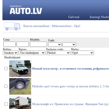
sludinājumi
Galvenā
Iesniegt Slud
Kravas automašīnas
:
Mikroautobusi
:
Opel
Cena:
Modelis:
Gads:
-
-
Režīms:
Rajons:
Darījuma veids:
Marka:
Sludinājumi
Новый техосмотр , в отличном состоянии, рефрижато
Pārdodu opel vivaro garo versiju ar motora defektu 2, 5 lit
Мультилифт a/c Привезено из страны: Франция Тип гру