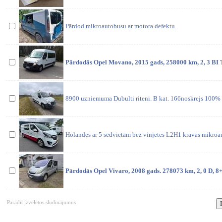
Pārdod mikroautobusu ar motora defektu.
Pārdodās Opel Movano, 2015 gads, 258000 km, 2, 3 BI T
8900 uzniemuma Dubulti riteni. B kat. 166noskrejs 100% o
Holandes ar 5 sēdvietām bez vinjetes L2H1 kravas mikroa
Pārdodās Opel Vivaro, 2008 gads. 278073 km, 2, 0 D, 8+1
Parādīt izvēlētos sludinājumus