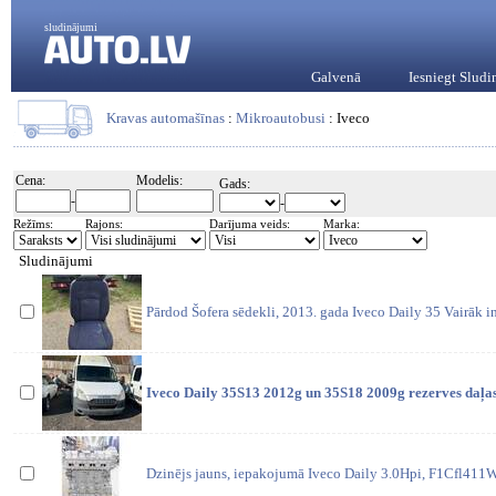
sludinājumi
Galvenā
Iesniegt Slud
Kravas automašīnas
:
Mikroautobusi
: Iveco
Cena:
Modelis:
Gads:
-
-
Režīms:
Rajons:
Darījuma veids:
Marka:
Sludinājumi
Pārdod Šofera sēdekli, 2013. gada Iveco Daily 35 Vairāk i
Iveco Daily 35S13 2012g un 35S18 2009g rezerves daļa
Dzinējs jauns, iepakojumā Iveco Daily 3.0Hpi, F1Cfl411