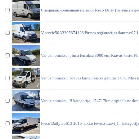
Специализированный магазин Iveco Daily ( запчасти дл
Vin:zcfc50A3205874126 Pirmās reģistrācijas datums:07.10
Var uz nomaksu. pirma iemaksa 3000 eur, Kravas kaste. P
Var uz nomaksu. Kravas kaste, Kastes garums 3.0m, Pilna
Var uz nomaksu, B kategorija, 174717km oriģināls noskrēj
Iveco Daily 35S13 2015 Tikko ievests Latvijā, . kategorij