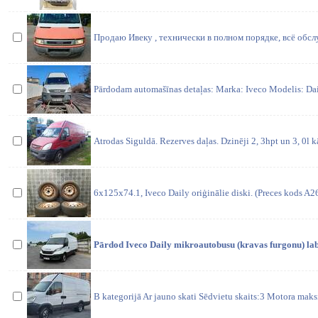
Продаю Ивеку , технически в полном порядке, всё обс
Pārdodam automašīnas detaļas: Marka: Iveco Modelis: Dail
Atrodas Siguldā. Rezerves daļas. Dzinēji 2, 3hpt un 3, 0l 
6x125x74.1, Iveco Daily oriģinālie diski. (Preces kods A
Pārdod Iveco Daily mikroautobusu (kravas furgonu) labā
B kategorijā Ar jauno skati Sēdvietu skaits:3 Motora mak