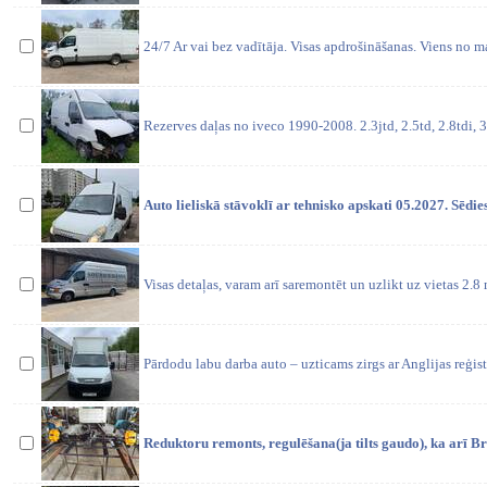
24/7 Ar vai bez vadītāja. Visas apdrošināšanas. Viens no 
Rezerves daļas no iveco 1990-2008. 2.3jtd, 2.5td, 2.8tdi, 
Auto lieliskā stāvoklī ar tehnisko apskati 05.2027. Sēd
Visas detaļas, varam arī saremontēt un uzlikt uz vietas 2.8
Pārdodu labu darba auto – uzticams zirgs ar Anglijas reģistr
Reduktoru remonts, regulēšana(ja tilts gaudo), ka arī B