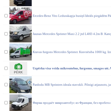
Ercedes-Benz Vito Ledusskapja busiņš Ideāls piegādēm 
Jaunas Mercedes Sprinter Maxi 2.2 jtd L4H3 4.2m B. Kateg
Kravas furgons Mercedes Sprinter. Kravnēsiba 1000 kg. I
Uzpērku visa veida mikroutobus, furgonus, smagos utt.
Pardodu MB Sprinters ideala stavokli. Pilnigi atjaunots, ja
Фирма продаёт микроавтобус из Франции, без пробега п