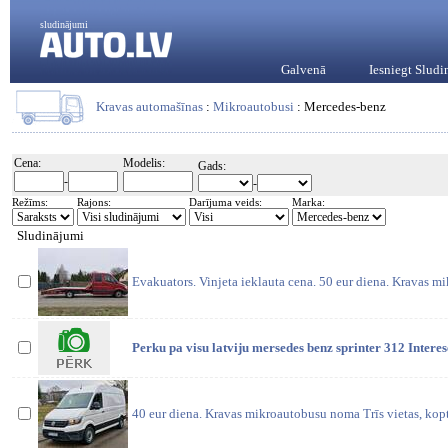
sludinājumi
Galvenā
Iesniegt Slud
Kravas automašīnas
:
Mikroautobusi
: Mercedes-benz
Cena:
Modelis:
Gads:
-
-
Režīms:
Rajons:
Darījuma veids:
Marka:
Sludinājumi
Evakuators. Vinjeta ieklauta cena. 50 eur diena. Kravas m
Perku pa visu latviju mersedes benz sprinter 312 Interes
40 eur diena. Kravas mikroautobusu noma Trīs vietas, kop