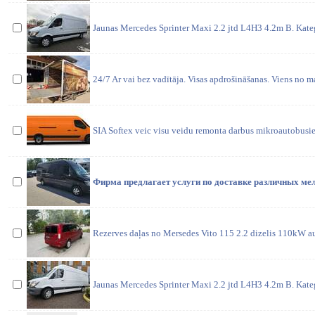
Jaunas Mercedes Sprinter Maxi 2.2 jtd L4H3 4.2m B. Kateg
24/7 Ar vai bez vadītāja. Visas apdrošināšanas. Viens no 
SIA Softex veic visu veidu remonta darbus mikroautobusie
Фирма предлагает услуги по доставке различных ме
Rezerves daļas no Mersedes Vito 115 2.2 dizelis 110kW au
Jaunas Mercedes Sprinter Maxi 2.2 jtd L4H3 4.2m B. Kateg