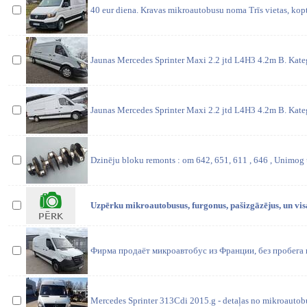
40 eur diena. Kravas mikroautobusu noma Trīs vietas, kop
Jaunas Mercedes Sprinter Maxi 2.2 jtd L4H3 4.2m B. Kateg
Jaunas Mercedes Sprinter Maxi 2.2 jtd L4H3 4.2m B. Kateg
Dzinēju bloku remonts : om 642, 651, 611 , 646 , Unimog u
Uzpērku mikroautobusus, furgonus, pašizgāzējus, un visa
Фирма продаёт микроавтобус из Франции, без пробега п
Mercedes Sprinter 313Cdi 2015.g - detaļas no mikroautob