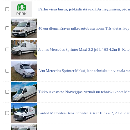
Pērku visus busus, jebkādā stāvoklī. Ar liegumiem, pēc av
40 eur diena. Kravas mikroautobusu noma Trīs vietas, kop
Jaunas Mercedes Sprinter Maxi 2.2 jtd L4H3 4.2m B. Kateg
A/m Mercedes Sprinter Maksi, labā tehniskā un vizuālā stā
Tikko ievests no Norvēģijas. vizuāli un tehniski kopts Me
Pārdod Mercedes-Benz Sprinter 314 ar 105kw 2, 2 Cdi dzin