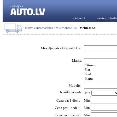
sludinājumi
Galvenā
Iesniegt Slud
Kravas automašīnas
:
Mikroautobusi
:
Meklēšana
Meklējamais vārds vai frāze:
Marka:
Modelis:
Izlaiduma gads:
Min
Cena par 1 dienu:
Min
Cena par 1 nedēļu:
Min
Cena par 1 mēnesi:
Min