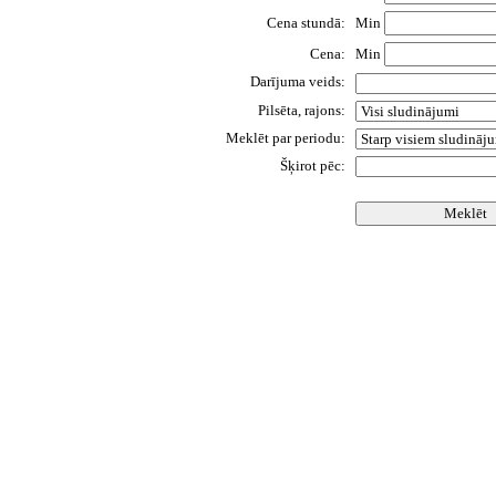
Cena stundā:
Min
Cena:
Min
Darījuma veids:
Pilsēta, rajons:
Meklēt par periodu:
Šķirot pēc: