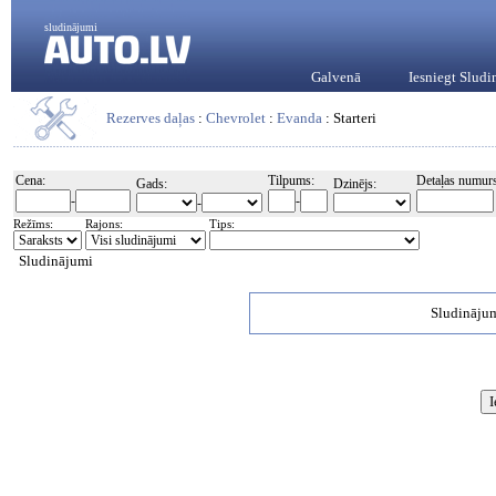
sludinājumi
Galvenā
Iesniegt Slud
Rezerves daļas
:
Chevrolet
:
Evanda
: Starteri
Cena:
Tilpums:
Detaļas numurs
Gads:
Dzinējs:
-
-
-
Režīms:
Rajons:
Tips:
Sludinājumi
Sludinājum