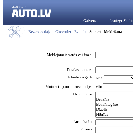
sludinājumi
Galvenā
Iesniegt Slud
Rezerves daļas
:
Chevrolet
:
Evanda
: Starteri :
Meklēšana
Meklējamais vārds vai frāze:
Detaļas numurs:
Izlaiduma gads:
Min
Motora tilpums litros un tips:
Min
Dzinēja tips:
Ātrumkārba:
Ātrumi: